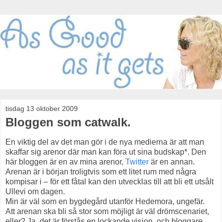
tisdag 13 oktober 2009
Bloggen som catwalk.
En viktig del av det man gör i de nya medierna är att man
skaffar sig arenor där man kan föra ut sina budskap*. Den
här bloggen är en av mina arenor,
Twitter
är en annan.
Arenan är i början troligtvis som ett litet rum med några
kompisar i – för ett fåtal kan den utvecklas till att bli ett utsålt
Ullevi om dagen.
Min är väl som en bygdegård utanför Hedemora, ungefär.
Att arenan ska bli så stor som möjligt är väl drömscenariet,
eller? Ja, det är förstås en lockande vision, och bloggare