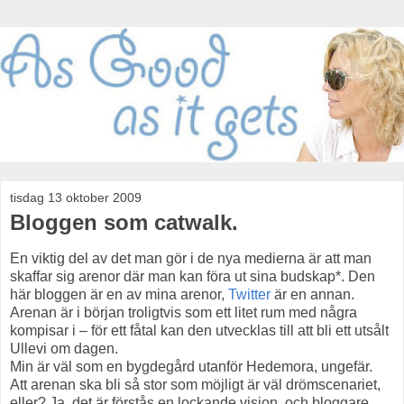
tisdag 13 oktober 2009
Bloggen som catwalk.
En viktig del av det man gör i de nya medierna är att man
skaffar sig arenor där man kan föra ut sina budskap*. Den
här bloggen är en av mina arenor,
Twitter
är en annan.
Arenan är i början troligtvis som ett litet rum med några
kompisar i – för ett fåtal kan den utvecklas till att bli ett utsålt
Ullevi om dagen.
Min är väl som en bygdegård utanför Hedemora, ungefär.
Att arenan ska bli så stor som möjligt är väl drömscenariet,
eller? Ja, det är förstås en lockande vision, och bloggare