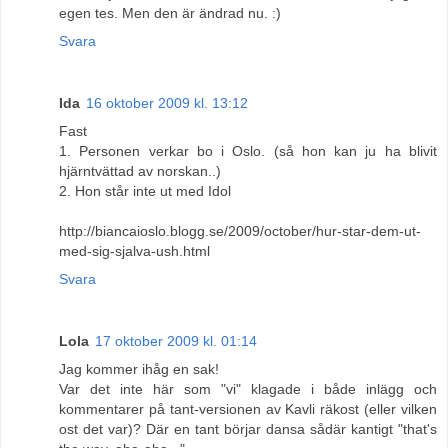
egen tes. Men den är ändrad nu. :)
Svara
Ida
16 oktober 2009 kl. 13:12
Fast
1. Personen verkar bo i Oslo. (så hon kan ju ha blivit
hjärntvättad av norskan..)
2. Hon står inte ut med Idol
http://biancaioslo.blogg.se/2009/october/hur-star-dem-ut-
med-sig-sjalva-ush.html
Svara
Lola
17 oktober 2009 kl. 01:14
Jag kommer ihåg en sak!
Var det inte här som "vi" klagade i både inlägg och
kommentarer på tant-versionen av Kavli räkost (eller vilken
ost det var)? Där en tant börjar dansa sådär kantigt "that's