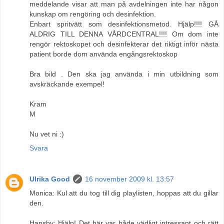
meddelande visar att man på avdelningen inte har någon
kunskap om rengöring och desinfektion.
Enbart spritvätt som desinfektionsmetod. Hjälp!!!! GÅ
ALDRIG TILL DENNA VÅRDCENTRAL!!!! Om dom inte
rengör rektoskopet och desinfekterar det riktigt inför nästa
patient borde dom använda engångsrektoskop
Bra bild . Den ska jag använda i min utbildning som
avskräckande exempel!
Kram
M
Nu vet ni :)
Svara
Ulrika Good
16 november 2009 kl. 13:57
Monica: Kul att du tog till dig playlisten, hoppas att du gillar
den.
Hansby: Hjälp! Det här var både vädligt intressant och rätt