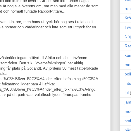
ild och kultur de lever i. Att det sen inte, under några
as är nog alla överens om, om man med alla menar de som
ren
et och normalt funtade Rapport-tittare...
Krö
arit klokare, men hans uttryck bör nog ses i relation till
Twi
 normer och värderingar och inte som ett uttryck för en
Nöj
Ra
kän
 västerlänningars attityd till Afrika och dess invånare.
gsområden. Den s.k. "överbefolkningen" har aldrig
mo
ning får plats på Gotland). Av jordens 50 mest tätbefolkade
nska
poli
i/Lista_%C3%B6ver_l%C3%A4nder_efter_befolkningst%C3%A
int
folkmängd ligger bara 4 i afrika:
i/Lista_%C3%B6ver_l%C3%A4nder_efter_folkm%C3%A4ngd.
jul
tar på ett parti vars valaffisch lyder: "Europas framtid
jäm
mo
sm
hår