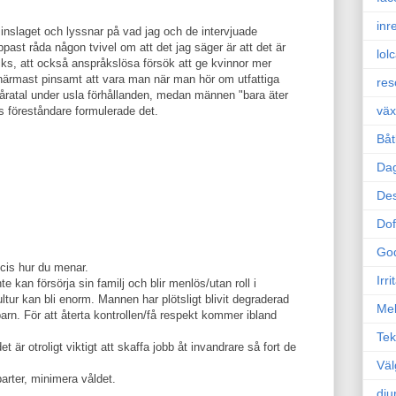
inr
inslaget och lyssnar på vad jag och de intervjuade
past råda någon tvivel om att det jag säger är att det är
lol
ycks, att också anspråkslösa försök att ge kvinnor mer
r närmast pinsamt att vara man när man hör om utfattiga
res
 i åratal under usla förhållanden, medan männen "bara äter
väx
 föreståndare formulerade det.
Båt
Da
Des
Dof
Go
ecis hur du menar.
Irr
 kan försörja sin familj och blir menlös/utan roll i
kultur kan bli enorm. Mannen har plötsligt blivit degraderad
Mel
t barn. För att återta kontrollen/få respekt kommer ibland
Tek
det är otroligt viktigt att skaffa jobb åt invandrare så fort de
Väl
arter, minimera våldet.
dju