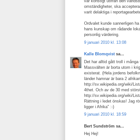
var konstigt utifrån den världsb
omständigheter, ska accepter
varit delaktiga i reportagearbet
Ordvalet kunde sannerligen ha v
hans kunskap om rådande lokala
personlig värdering.
9 januari 2010 kl. 13:08
Kalle Blomqvist
sa...
Det har alltid gått troll i många
Massvälten är borta utom i kri
existerat. (Hela jordens befolk
länder hamnar är bara 2 afrika
http://sv.wikipedia.org/wik
4thet. Och av de 30 med störst 
http://sv.wikipedia.org/wik
Rättning i ledet önskas! Jag rös
ligger i Afrika" :-)
9 januari 2010 kl. 18:59
Bert Sundström sa...
Hej Hej!