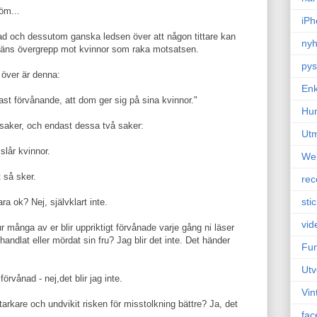
öm...
iPh
ånad och dessutom ganska ledsen över att någon tittare kan
nyh
mäns övergrepp mot kvinnor som raka motsatsen.
pys
 över är denna:
Enk
past förvånande, att dom ger sig på sina kvinnor."
Hu
 saker, och endast dessa två saker:
Ut
slår kvinnor.
We
t så sker.
rec
sti
ra ok? Nej, självklart inte.
vid
r många av er blir uppriktigt förvånade varje gång ni läser
handlat eller mördat sin fru? Jag blir det inte. Det händer
Fun
Utv
örvånad - nej,det blir jag inte.
Vin
arkare och undvikit risken för misstolkning bättre? Ja, det
fac