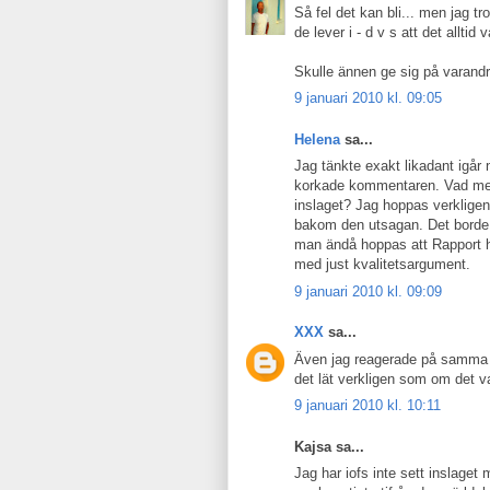
Så fel det kan bli... men jag tr
de lever i - d v s att det allti
Skulle ännen ge sig på varandr
9 januari 2010 kl. 09:05
Helena
sa...
Jag tänkte exakt likadant igår 
korkade kommentaren. Vad men
inslaget? Jag hoppas verkligen
bakom den utsagan. Det borde h
man ändå hoppas att Rapport ha
med just kvalitetsargument.
9 januari 2010 kl. 09:09
XXX
sa...
Även jag reagerade på samma sät
det lät verkligen som om det va
9 januari 2010 kl. 10:11
Kajsa sa...
Jag har iofs inte sett inslage