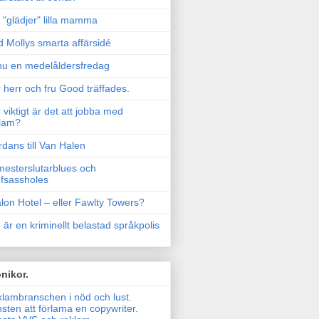
"glädjer" lilla mamma
 Mollys smarta affärsidé
u en medelåldersfredag
 herr och fru Good träffades.
 viktigt är det att jobba med
lam?
rdans till Van Halen
esterslutarblues och
fsassholes
lon Hotel – eller Fawlty Towers?
 är en kriminellt belastad språkpolis
nikor.
lambranschen i nöd och lust.
sten att förlama en copywriter.