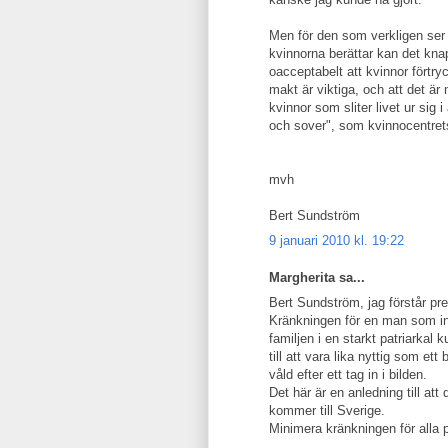
Men för den som verkligen ser 
kvinnorna berättar kan det knap
oacceptabelt att kvinnor förtr
makt är viktiga, och att det ä
kvinnor som sliter livet ur sig
och sover", som kvinnocentrets
mvh
Bert Sundström
9 januari 2010 kl. 19:22
Margherita sa...
Bert Sundström, jag förstår pr
Kränkningen för en man som inte
familjen i en starkt patriarkal 
till att vara lika nyttig som et
våld efter ett tag in i bilden.
Det här är en anledning till att 
kommer till Sverige.
Minimera kränkningen för alla p