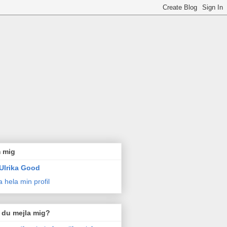
 mig
Ulrika Good
a hela min profil
l du mejla mig?