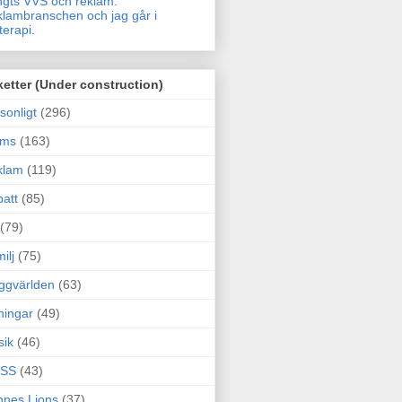
gts VVS och reklam.
lambranschen och jag går i
terapi.
ketter (Under construction)
sonligt
(296)
ams
(163)
klam
(119)
att
(85)
(79)
ilj
(75)
ggvärlden
(63)
ningar
(49)
sik
(46)
SS
(43)
nes Lions
(37)