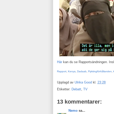
Här
kan du se Rapportsändningen. Insla
Rapport
,
Kenya
,
Dadaab
,
Flyktingförhållanden
,
Upplagd av
Ulrika Good
kl.
23:28
Etiketter:
Debatt
,
TV
13 kommentarer:
Nemo
sa...