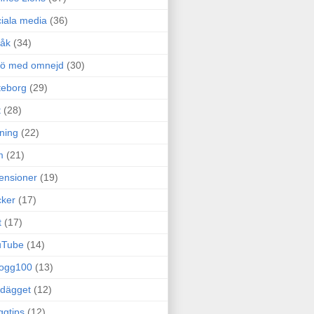
iala media
(36)
råk
(34)
rö med omnejd
(30)
teborg
(29)
t
(28)
ning
(22)
m
(21)
ensioner
(19)
ker
(17)
t
(17)
uTube
(14)
logg100
(13)
dägget
(12)
ggtips
(12)