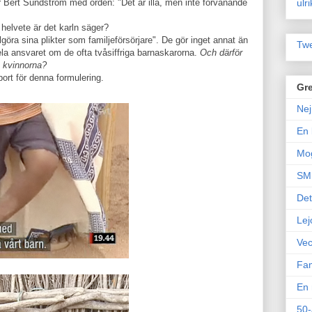
ulr
Bert Sundström med orden: "Det är illa, men inte förvånande
helvete är det karln säger?
göra sina plikter som familjeförsörjare". De gör inget annat än
Twe
la ansvaret om de ofta tvåsiffriga barnaskarorna.
Och därför
å kvinnorna?
ort för denna formulering.
Gre
Nej
En 
Mo
SM 
Det
Lej
Vec
Fam
En 
50-