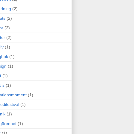
edning
(2)
cats
(2)
or
(2)
ter
(2)
liv
(1)
gbok
(1)
ign
(1)
t
(1)
dis
(1)
itationsmoment
(1)
odifestival
(1)
nik
(1)
görenhet
(1)
r
(1)