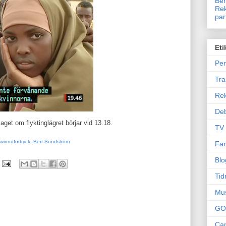
Ben
Rek
par
Eti
Per
Tr
Re
Deb
get om flyktinglägret börjar vid 13.18.
TV
kvinnoförtryck
,
Bert Sundström
Fam
Blo
Tid
Mu
GO
Can