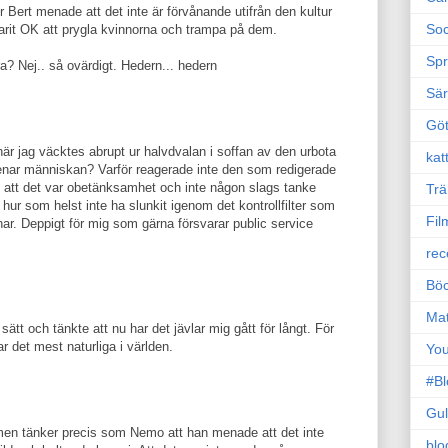
or Bert menade att det inte är förvånande utifrån den kultur
Soc
d varit OK att prygla kvinnorna och trampa på dem.
Sp
a? Nej.. så ovärdigt. Hedern... hedern
Sä
Gö
när jag väcktes abrupt ur halvdvalan i soffan av den urbota
kat
ar människan? Varför reagerade inte den som redigerade
 att det var obetänksamhet och inte någon slags tanke
Trä
ur som helst inte ha slunkit igenom det kontrollfilter som
Fil
r. Deppigt för mig som gärna försvarar public service
rec
Böc
Ma
t och tänkte att nu har det jävlar mig gått för långt. För
r det mest naturliga i världen.
Yo
#B
Gul
t men tänker precis som Nemo att han menade att det inte
blo