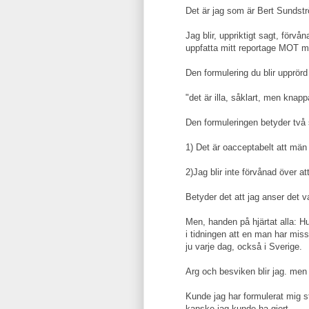
Det är jag som är Bert Sundstr
Jag blir, uppriktigt sagt, förv
uppfatta mitt reportage MOT 
Den formulering du blir upprörd
"det är illa, såklart, men knap
Den formuleringen betyder två
1) Det är oacceptabelt att män 
2)Jag blir inte förvånad över at
Betyder det att jag anser det va
Men, handen på hjärtat alla: Hu
i tidningen att en man har miss
ju varje dag, också i Sverige.
Arg och besviken blir jag. men f
Kunde jag har formulerat mig st
kanske jag kunde ha gjort.