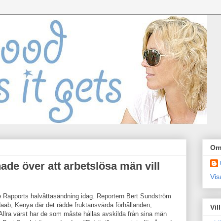
Om
ade över att arbetslösa män vill
Vis
de Rapports halvåttasändning idag. Reportern Bert Sundström
adaab, Kenya där det rådde fruktansvärda förhållanden,
Vil
 Allra värst har de som måste hållas avskilda från sina män