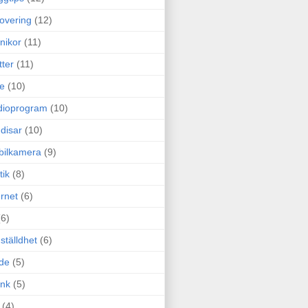
overing
(12)
nikor
(11)
tter
(11)
e
(10)
dioprogram
(10)
disar
(10)
bilkamera
(9)
tik
(8)
ernet
(6)
(6)
ställdhet
(6)
de
(5)
ink
(5)
(4)