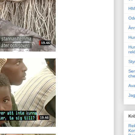
HM 
Odd
Änn
Hur
Hur
rek
Sty
Sem
che
Ava
Jag
Krö
Rek
Kon