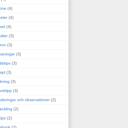
one
(4)
eter
(4)
sel
(4)
äter
(3)
mor
(3)
maningar
(3)
bbtips
(3)
ept
(3)
ckning
(3)
eoklipp
(3)
deringar och observationer
(2)
eckling
(2)
tips
(2)
ebook
(2)