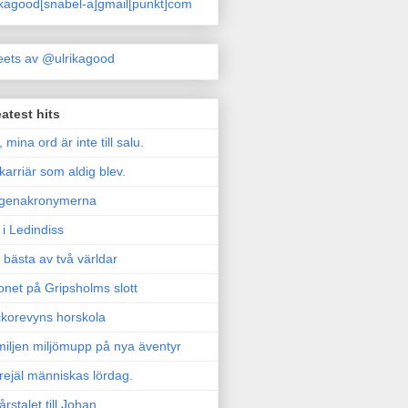
ikagood[snabel-a]gmail[punkt]com
ets av @ulrikagood
atest hits
, mina ord är inte till salu.
karriär som aldig blev.
genakronymerna
i Ledindiss
 bästa av två världar
onet på Gripsholms slott
korevyns horskola
iljen miljömupp på nya äventyr
rejäl människas lördag.
årstalet till Johan