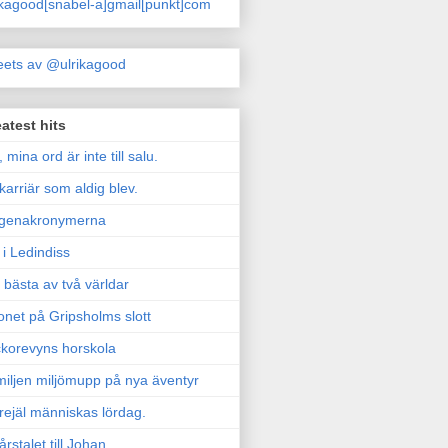
ikagood[snabel-a]gmail[punkt]com
ets av @ulrikagood
atest hits
, mina ord är inte till salu.
karriär som aldig blev.
genakronymerna
i Ledindiss
 bästa av två världar
onet på Gripsholms slott
korevyns horskola
iljen miljömupp på nya äventyr
rejäl människas lördag.
årstalet till Johan