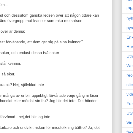
öm...
iPh
ånad och dessutom ganska ledsen över att någon tittare kan
nyh
mäns övergrepp mot kvinnor som raka motsatsen.
pys
 över är denna:
Enk
past förvånande, att dom ger sig på sina kvinnor."
Hu
 saker, och endast dessa två saker:
Ut
slår kvinnor.
We
t så sker.
rec
sti
ra ok? Nej, självklart inte.
vid
r många av er blir uppriktigt förvånade varje gång ni läser
handlat eller mördat sin fru? Jag blir det inte. Det händer
Fun
Utv
örvånad - nej,det blir jag inte.
Vin
arkare och undvikit risken för misstolkning bättre? Ja, det
fac