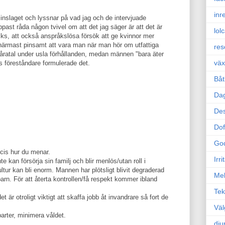
inr
inslaget och lyssnar på vad jag och de intervjuade
past råda någon tvivel om att det jag säger är att det är
lol
ycks, att också anspråkslösa försök att ge kvinnor mer
r närmast pinsamt att vara man när man hör om utfattiga
res
 i åratal under usla förhållanden, medan männen "bara äter
väx
 föreståndare formulerade det.
Båt
Da
Des
Dof
Go
ecis hur du menar.
Irr
 kan försörja sin familj och blir menlös/utan roll i
kultur kan bli enorm. Mannen har plötsligt blivit degraderad
Mel
t barn. För att återta kontrollen/få respekt kommer ibland
Tek
det är otroligt viktigt att skaffa jobb åt invandrare så fort de
Väl
arter, minimera våldet.
dju