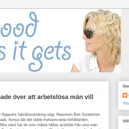
Om
ade över att arbetslösa män vill
Vis
de Rapports halvåttasändning idag. Reportern Bert Sundström
adaab, Kenya där det rådde fruktansvärda förhållanden,
Vil
 Allra värst har de som måste hållas avskilda från sina män