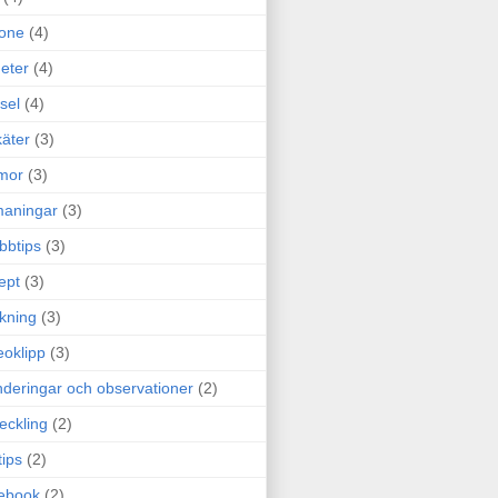
one
(4)
eter
(4)
sel
(4)
äter
(3)
mor
(3)
maningar
(3)
bbtips
(3)
ept
(3)
ckning
(3)
eoklipp
(3)
deringar och observationer
(2)
eckling
(2)
tips
(2)
ebook
(2)