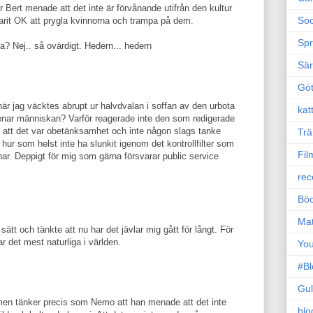
or Bert menade att det inte är förvånande utifrån den kultur
Soc
d varit OK att prygla kvinnorna och trampa på dem.
Sp
a? Nej.. så ovärdigt. Hedern... hedern
Sä
Gö
när jag väcktes abrupt ur halvdvalan i soffan av den urbota
kat
ar människan? Varför reagerade inte den som redigerade
 att det var obetänksamhet och inte någon slags tanke
Trä
ur som helst inte ha slunkit igenom det kontrollfilter som
Fil
r. Deppigt för mig som gärna försvarar public service
rec
Böc
Ma
t och tänkte att nu har det jävlar mig gått för långt. För
r det mest naturliga i världen.
Yo
#B
Gul
t men tänker precis som Nemo att han menade att det inte
blo