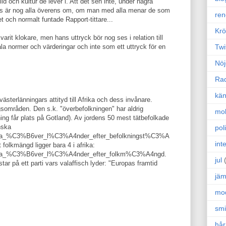
ild och kultur de lever i. Att det sen inte, under några
as är nog alla överens om, om man med alla menar de som
ren
et och normalt funtade Rapport-tittare...
Krö
arit klokare, men hans uttryck bör nog ses i relation till
Twi
 normer och värderingar och inte som ett uttryck för en
Nöj
Ra
kän
 västerlänningars attityd till Afrika och dess invånare.
gsområden. Den s.k. "överbefolkningen" har aldrig
mo
ning får plats på Gotland). Av jordens 50 mest tätbefolkade
nska
poli
i/Lista_%C3%B6ver_l%C3%A4nder_efter_befolkningst%C3%A
int
folkmängd ligger bara 4 i afrika:
i/Lista_%C3%B6ver_l%C3%A4nder_efter_folkm%C3%A4ngd.
jul
tar på ett parti vars valaffisch lyder: "Europas framtid
jäm
mo
sm
hår