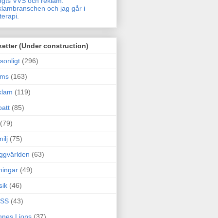
gts VVS och reklam.
lambranschen och jag går i
terapi.
ketter (Under construction)
sonligt
(296)
ams
(163)
klam
(119)
att
(85)
(79)
ilj
(75)
ggvärlden
(63)
ningar
(49)
sik
(46)
SS
(43)
nes Lions
(37)