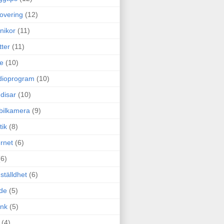
overing
(12)
nikor
(11)
tter
(11)
e
(10)
dioprogram
(10)
disar
(10)
bilkamera
(9)
tik
(8)
ernet
(6)
(6)
ställdhet
(6)
de
(5)
ink
(5)
(4)