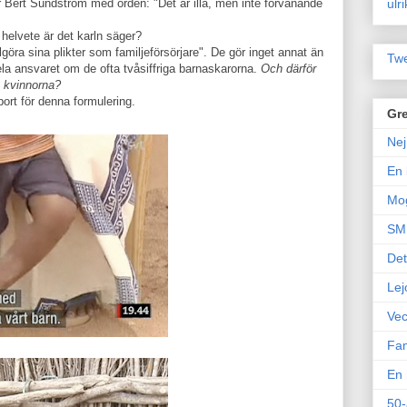
ulr
Bert Sundström med orden: "Det är illa, men inte förvånande
helvete är det karln säger?
göra sina plikter som familjeförsörjare". De gör inget annat än
Twe
la ansvaret om de ofta tvåsiffriga barnaskarorna.
Och därför
å kvinnorna?
ort för denna formulering.
Gre
Nej
En 
Mo
SM 
Det
Lej
Vec
Fam
En 
50-