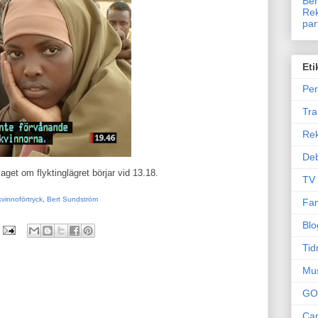
Ben
Rek
par
Eti
Per
Tr
Re
Deb
get om flyktinglägret börjar vid 13.18.
TV
kvinnoförtryck
,
Bert Sundström
Fam
Blo
Tid
Mu
GO
Can