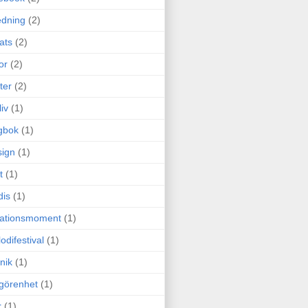
edning
(2)
cats
(2)
or
(2)
ter
(2)
liv
(1)
gbok
(1)
ign
(1)
t
(1)
dis
(1)
itationsmoment
(1)
odifestival
(1)
nik
(1)
görenhet
(1)
r
(1)