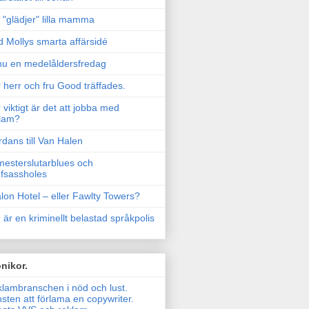
"glädjer" lilla mamma
 Mollys smarta affärsidé
u en medelåldersfredag
 herr och fru Good träffades.
 viktigt är det att jobba med
lam?
rdans till Van Halen
esterslutarblues och
fsassholes
lon Hotel – eller Fawlty Towers?
 är en kriminellt belastad språkpolis
nikor.
lambranschen i nöd och lust.
sten att förlama en copywriter.