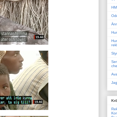
HM 
Odd
Änn
Hur
Hur
rek
Sty
Sem
che
Ava
Jag
Krö
Rek
Kon