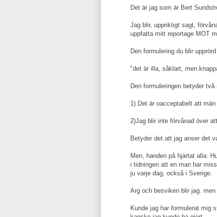
Det är jag som är Bert Sundstr
Jag blir, uppriktigt sagt, förv
uppfatta mitt reportage MOT 
Den formulering du blir upprörd
"det är illa, såklart, men knap
Den formuleringen betyder två
1) Det är oacceptabelt att män 
2)Jag blir inte förvånad över at
Betyder det att jag anser det va
Men, handen på hjärtat alla: Hu
i tidningen att en man har miss
ju varje dag, också i Sverige.
Arg och besviken blir jag. men f
Kunde jag har formulerat mig st
kanske jag kunde ha gjort.