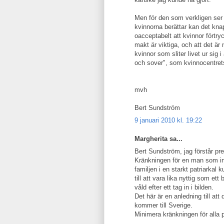
Men för den som verkligen ser 
kvinnorna berättar kan det knap
oacceptabelt att kvinnor förtr
makt är viktiga, och att det ä
kvinnor som sliter livet ur sig
och sover", som kvinnocentrets
mvh
Bert Sundström
9 januari 2010 kl. 19:22
Margherita sa...
Bert Sundström, jag förstår pr
Kränkningen för en man som inte
familjen i en starkt patriarkal 
till att vara lika nyttig som et
våld efter ett tag in i bilden.
Det här är en anledning till att 
kommer till Sverige.
Minimera kränkningen för alla p