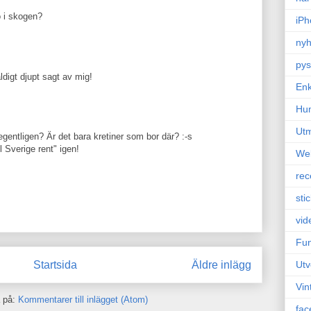
o i skogen?
iPh
nyh
pys
ldigt djupt sagt av mig!
Enk
Hu
Ut
 egentligen? Är det bara kretiner som bor där? :-s
l Sverige rent" igen!
We
rec
sti
vid
Fun
Startsida
Äldre inlägg
Utv
Vin
 på:
Kommentarer till inlägget (Atom)
fac