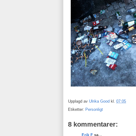
Upplagd av
Ulrika Good
kl.
07:05
Etiketter:
Personligt
8 kommentarer:
Erik F
sa...