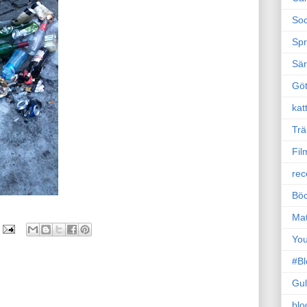
Soc
Sp
Sä
Gö
kat
Trä
Fil
rec
Böc
Ma
Yo
#B
Gul
blo