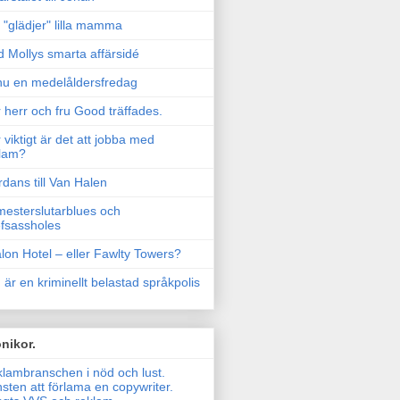
"glädjer" lilla mamma
 Mollys smarta affärsidé
u en medelåldersfredag
 herr och fru Good träffades.
 viktigt är det att jobba med
lam?
rdans till Van Halen
esterslutarblues och
fsassholes
lon Hotel – eller Fawlty Towers?
 är en kriminellt belastad språkpolis
nikor.
lambranschen i nöd och lust.
sten att förlama en copywriter.