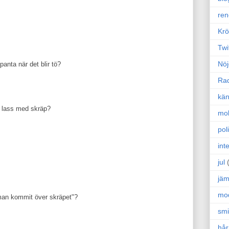
ren
Krö
Twi
Nöj
nta när det blir tö?
Ra
kän
rt lass med skräp?
mo
poli
int
jul
jäm
mo
 man kommit över skräpet"?
sm
hår