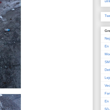
ulr
Twe
Gre
Nej
En 
Mo
SM 
Det
Lej
Vec
Fam
En 
50-