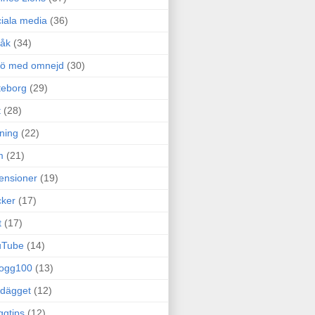
iala media
(36)
råk
(34)
rö med omnejd
(30)
teborg
(29)
t
(28)
ning
(22)
m
(21)
ensioner
(19)
ker
(17)
t
(17)
uTube
(14)
logg100
(13)
dägget
(12)
ggtips
(12)