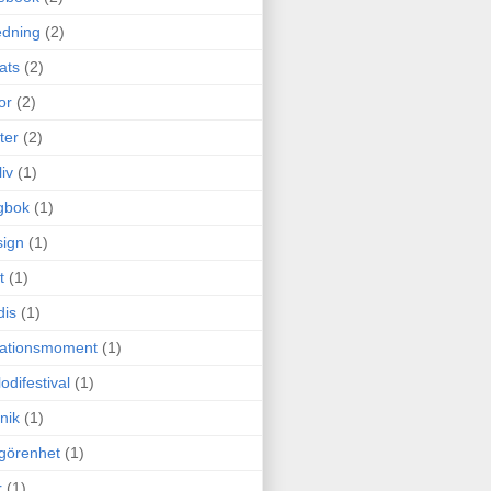
edning
(2)
cats
(2)
or
(2)
ter
(2)
liv
(1)
gbok
(1)
ign
(1)
t
(1)
dis
(1)
itationsmoment
(1)
odifestival
(1)
nik
(1)
görenhet
(1)
r
(1)