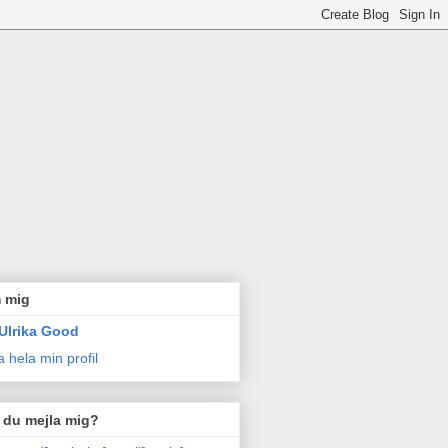
 mig
Ulrika Good
a hela min profil
l du mejla mig?