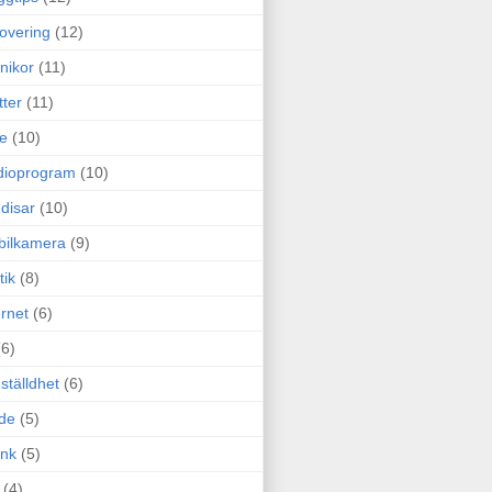
overing
(12)
nikor
(11)
tter
(11)
e
(10)
dioprogram
(10)
disar
(10)
bilkamera
(9)
tik
(8)
ernet
(6)
(6)
ställdhet
(6)
de
(5)
ink
(5)
(4)