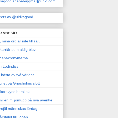
ikagood[snabel-a]gmail[punkt]com
ets av @ulrikagood
atest hits
, mina ord är inte till salu.
karriär som aldig blev.
genakronymerna
i Ledindiss
 bästa av två världar
onet på Gripsholms slott
korevyns horskola
iljen miljömupp på nya äventyr
rejäl människas lördag.
årstalet till Johan