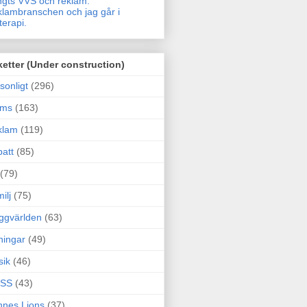
gts VVS och reklam.
lambranschen och jag går i
terapi.
ketter (Under construction)
sonligt
(296)
ams
(163)
klam
(119)
att
(85)
(79)
ilj
(75)
ggvärlden
(63)
ningar
(49)
sik
(46)
SS
(43)
nes Lions
(37)