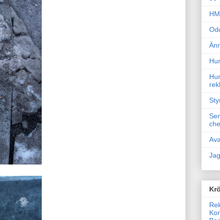
HM 
Odd
Änn
Hur
Hur
rek
Sty
Sem
che
Ava
Jag
Krö
Rek
Kon