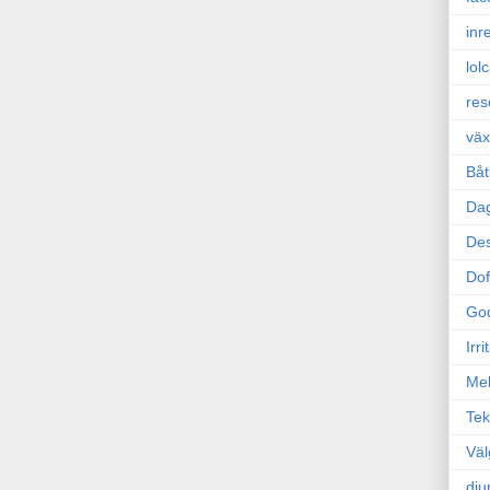
inr
lol
res
väx
Båt
Da
Des
Dof
Go
Irr
Mel
Tek
Väl
dju