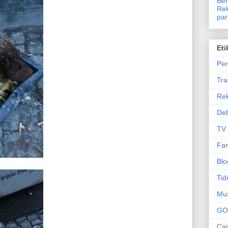
Ben
Rek
par
Eti
Per
Tr
Re
Deb
TV
Fam
Blo
Tid
Mu
GO
Can