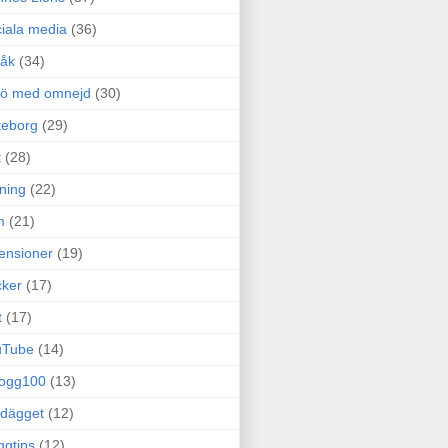
iala media
(36)
råk
(34)
rö med omnejd
(30)
teborg
(29)
t
(28)
ning
(22)
m
(21)
ensioner
(19)
ker
(17)
t
(17)
uTube
(14)
logg100
(13)
dägget
(12)
ggtips
(12)