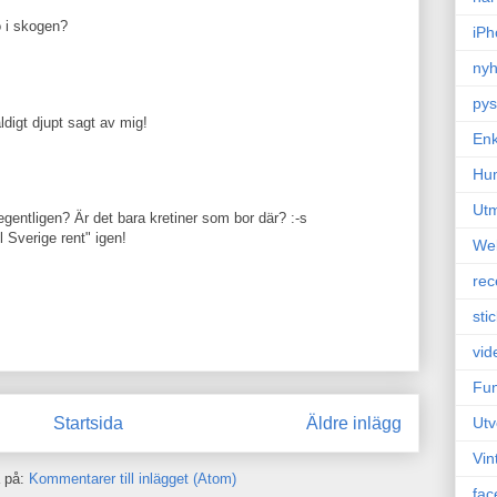
o i skogen?
iPh
nyh
pys
ldigt djupt sagt av mig!
Enk
Hu
Ut
 egentligen? Är det bara kretiner som bor där? :-s
l Sverige rent" igen!
We
rec
sti
vid
Fun
Startsida
Äldre inlägg
Utv
Vin
 på:
Kommentarer till inlägget (Atom)
fac