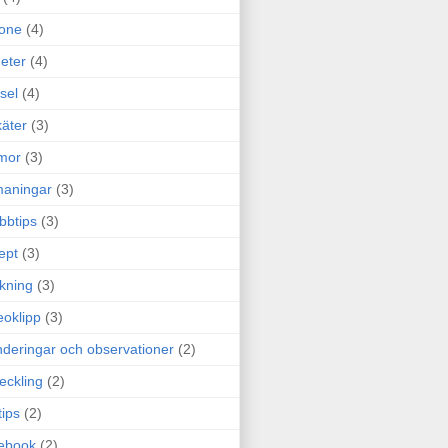
one
(4)
eter
(4)
sel
(4)
äter
(3)
mor
(3)
maningar
(3)
bbtips
(3)
ept
(3)
ckning
(3)
eoklipp
(3)
deringar och observationer
(2)
eckling
(2)
tips
(2)
ebook
(2)