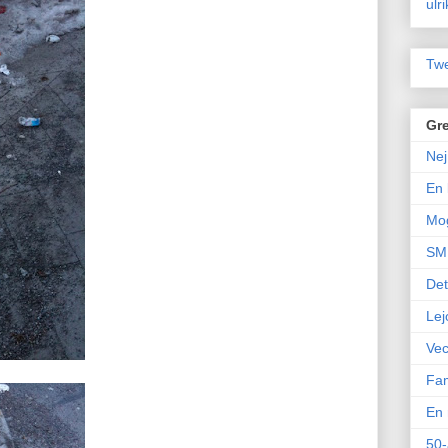
ulr
Twe
Gre
Nej
En 
Mo
SM 
Det
Lej
Vec
Fam
En 
50-