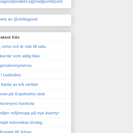
ikagood[snabel-a]gmail[punkt]com
ets av @ulrikagood
atest hits
, mina ord är inte till salu.
karriär som aldig blev.
genakronymerna
i Ledindiss
 bästa av två världar
onet på Gripsholms slott
korevyns horskola
iljen miljömupp på nya äventyr
rejäl människas lördag.
årstalet till Johan