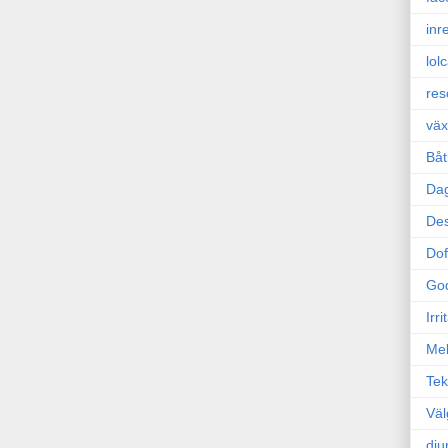
inr
lol
res
väx
Båt
Da
Des
Dof
Go
Irr
Mel
Tek
Väl
dju