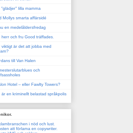
"glädjer" lilla mamma
 Mollys smarta affärsidé
u en medelåldersfredag
 herr och fru Good träffades.
 viktigt är det att jobba med
lam?
rdans till Van Halen
esterslutarblues och
fsassholes
lon Hotel – eller Fawlty Towers?
 är en kriminellt belastad språkpolis
nikor.
lambranschen i nöd och lust.
sten att förlama en copywriter.