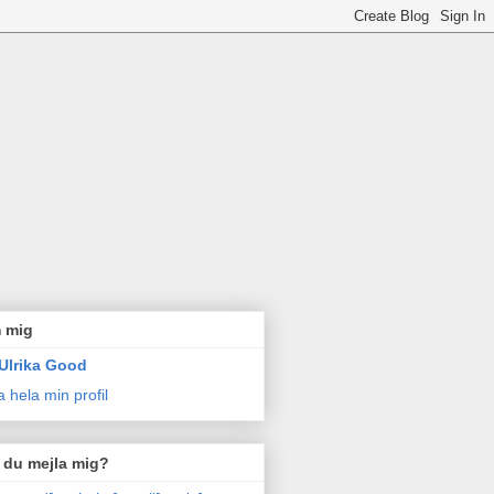
 mig
Ulrika Good
a hela min profil
l du mejla mig?