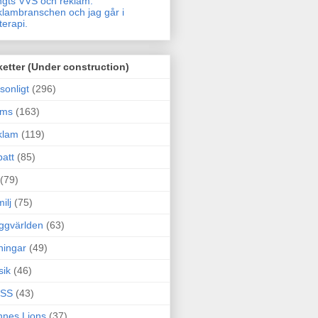
gts VVS och reklam.
lambranschen och jag går i
terapi.
ketter (Under construction)
sonligt
(296)
ams
(163)
klam
(119)
att
(85)
(79)
ilj
(75)
ggvärlden
(63)
ningar
(49)
sik
(46)
SS
(43)
nes Lions
(37)