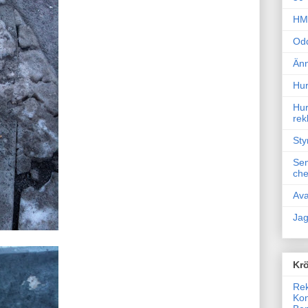
HM 
Odd
Änn
Hur
Hur
rek
Sty
Sem
che
Ava
Jag
Krö
Rek
Kon