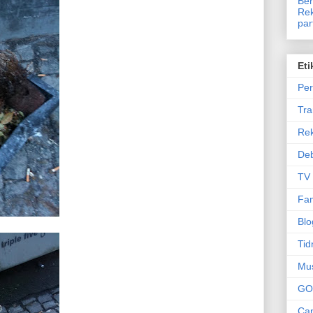
Ben
Rek
par
Eti
Per
Tr
Re
Deb
TV
Fam
Blo
Tid
Mu
GO
Can