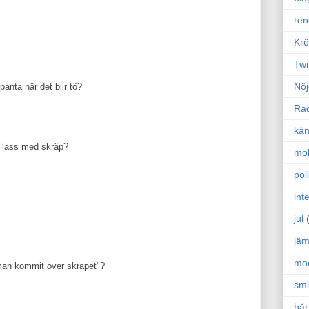
ren
Krö
Twi
Nöj
nta när det blir tö?
Ra
kän
rt lass med skräp?
mo
poli
int
jul
jäm
mo
 man kommit över skräpet"?
sm
hår