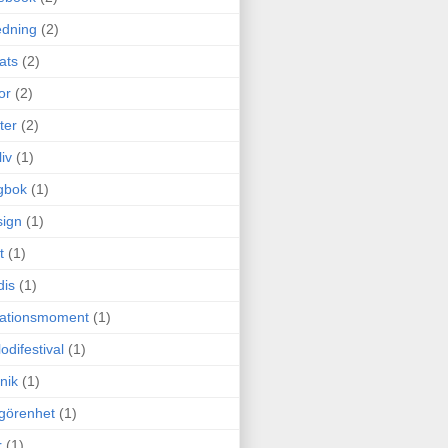
edning
(2)
cats
(2)
or
(2)
ter
(2)
liv
(1)
gbok
(1)
ign
(1)
t
(1)
dis
(1)
itationsmoment
(1)
odifestival
(1)
nik
(1)
görenhet
(1)
r
(1)