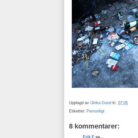
Upplagd av
Ulrika Good
kl.
07:05
Etiketter:
Personligt
8 kommentarer:
Erik F
sa...