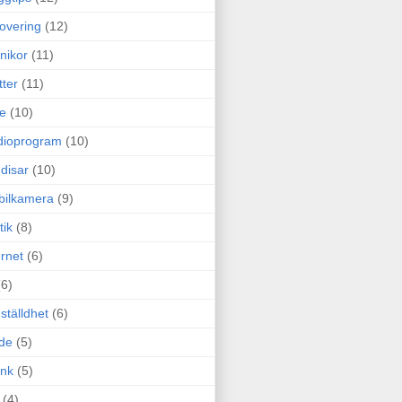
overing
(12)
nikor
(11)
tter
(11)
e
(10)
dioprogram
(10)
disar
(10)
bilkamera
(9)
tik
(8)
ernet
(6)
(6)
ställdhet
(6)
de
(5)
ink
(5)
(4)