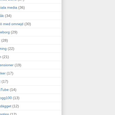
iala media
(36)
råk
(34)
rö med omnejd
(30)
teborg
(29)
t
(28)
ning
(22)
m
(21)
ensioner
(19)
ker
(17)
t
(17)
uTube
(14)
logg100
(13)
dägget
(12)
ggtips
(12)