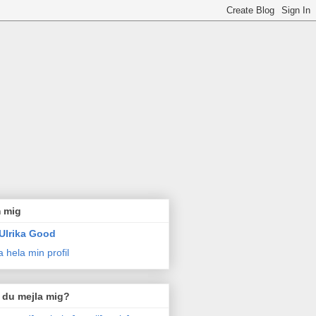
 mig
Ulrika Good
a hela min profil
l du mejla mig?