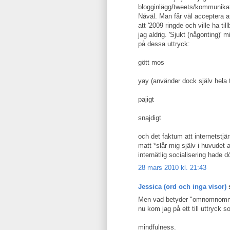
blogginlägg/tweets/kommunikatio
Nåväl. Man får väl acceptera att
att '2009 ringde och ville ha ti
jag aldrig. 'Sjukt (någonting)' 
på dessa uttryck:
gött mos
yay (använder dock själv hela t
pajigt
snajdigt
och det faktum att internetstjär
matt *slår mig själv i huvudet a
internätlig socialisering hade döt
28 mars 2010 kl. 21:43
Jessica (ord och inga visor)
s
Men vad betyder "omnomnomnom"
nu kom jag på ett till uttryck s
mindfulness.