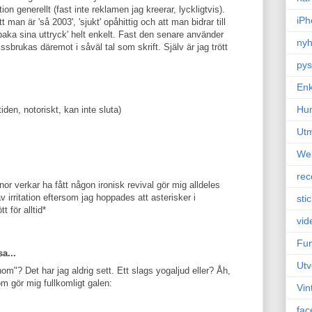
n generellt (fast inte reklamen jag kreerar, lyckligtvis).
iPh
 man är 'så 2003', 'sjukt' opåhittig och att man bidrar till
llbaka sina uttryck' helt enkelt. Fast den senare använder
nyh
missbrukas däremot i såväl tal som skrift. Själv är jag trött
pys
Enk
Hu
iden, notoriskt, kan inte sluta)
Ut
We
rec
nor verkar ha fått någon ironisk revival gör mig alldeles
v irritation eftersom jag hoppades att asterisker i
sti
t för alltid*
vid
Fun
a...
Utv
? Det har jag aldrig sett. Ett slags yogaljud eller? Åh,
om gör mig fullkomligt galen:
Vin
fac