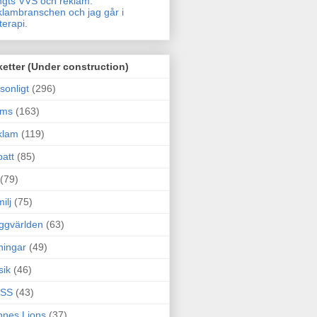
gts VVS och reklam.
lambranschen och jag går i
terapi.
ketter (Under construction)
sonligt
(296)
ams
(163)
klam
(119)
att
(85)
(79)
ilj
(75)
ggvärlden
(63)
ningar
(49)
sik
(46)
SS
(43)
nes Lions
(37)