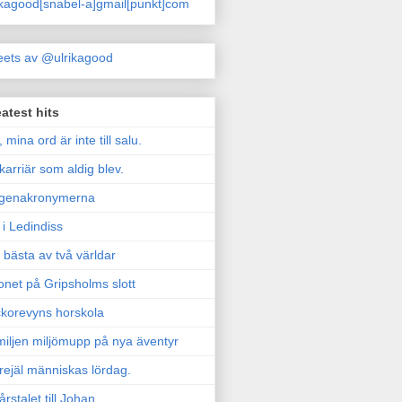
ikagood[snabel-a]gmail[punkt]com
ets av @ulrikagood
atest hits
, mina ord är inte till salu.
karriär som aldig blev.
genakronymerna
i Ledindiss
 bästa av två världar
onet på Gripsholms slott
korevyns horskola
iljen miljömupp på nya äventyr
rejäl människas lördag.
årstalet till Johan