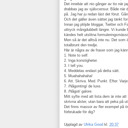
Det innebär att nio gånger av tio när j
drabbas jag av självcensur. Både när de
på. Jag har ju redan läst det förut. Gå
Och det gäller även sättet jag tänkt fo
Innan jag plöjde bloggar, Twitter och 
uttryck mångdubbelt längre. Vi kunde bl
kändes helt utslitna formuleringsmässi
Men så är det alltså inte nu. Det som 
totalbrunt den tredje.
Här är några av de fraser som jag känn
1. Note to self.
2. Inga konstigheter.
3. I tell you.
4. Meddelas endast på detta sätt.
5. Muahahahaha!
6. Att. Skriva. Med. Punkt. Efter. Varje
7. /Någonting/ de luxe.
8. /Något/ galore.
Mitt syfte med att lista dem är inte at
skrivna alster, utan bara att peka på u
Det finns massor av fler exempel på ö
förbrukade för dig?
Upplagd av
Ulrika Good
kl.
20:37