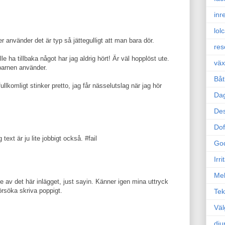
inr
lol
vänder det är typ så jättegulligt att man bara dör.
res
le ha tillbaka något har jag aldrig hört! Är väl hopplöst ute.
väx
barnen använder.
Båt
llkomligt stinker pretto, jag får nässelutslag när jag hör
Da
Des
Dof
text är ju lite jobbigt också. #fail
Go
Irr
Mel
uxe av det här inlägget, just sayin. Känner igen mina uttryck
örsöka skriva poppigt.
Tek
Väl
dju