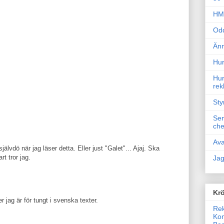
HM 
Odd
Änn
Hur
Hur
rek
Sty
Sem
che
Ava
lvdö när jag läser detta. Eller just "Galet"... Ajaj. Ska
rt tror jag.
Jag
Krö
r jag är för tungt i svenska texter.
Rek
Kon