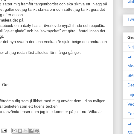
ulr
ag sätter mig framför tangentbordet och ska skriva ett inlägg så
t gäller det jag tänkt skriva om och sättet jag tänkt göra det
ng efter annan.
Twe
rmulera det på.
Facebook on a daily basis, överlevde nypåhittade och populära
i "galet glada" och ha "tokmycket" att göra i åratal innan det
gt.
Gre
är det nya svarta den ena veckan är sjukt beige den andra och
Nej
er att jag redan läst alldeles för många gånger:
En 
Mo
SM 
. Ord.
Det
Lej
t fördöma dig som (i likhet med mig) använt dem i dina nyligen
Vec
tslitenheten som ett tidens tecken.
veranvända fraser som jag inte kommer på just nu. Vilka är
Fam
En 
50-