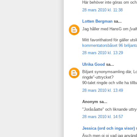
Här behöver inte göras om och g
28 mars 2010 kl. 11:38
Lotten Bergman
sa...
Jag håller med HansG om
[val
Mitt favorithatord för gäller utsl
kommentatorsbåset 96 briljant
28 mars 2010 kl. 13:29
Ulrika Good
sa...
Biljant synonymsamling där, Lo
ringde"-uttrycket?
90-talet ringde och ville ha till
28 mars 2010 kl. 13:49
Anonym sa...
"Joråsåatte" och liknande uttry
28 mars 2010 kl. 14:57
Jessica (ord och inga visor)
s
Äsch men oj oj vad jag använd