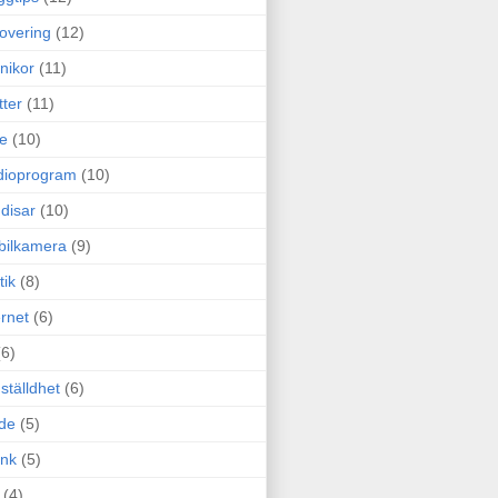
overing
(12)
nikor
(11)
tter
(11)
e
(10)
dioprogram
(10)
disar
(10)
bilkamera
(9)
tik
(8)
ernet
(6)
(6)
ställdhet
(6)
de
(5)
ink
(5)
(4)