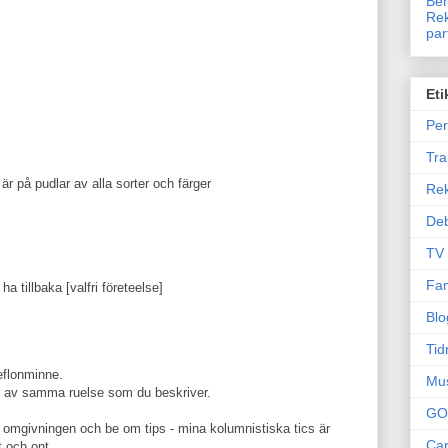
Ben
Rek
par
Eti
Per
Tr
 är på pudlar av alla sorter och färger
Re
Deb
TV
Fam
 ha tillbaka [valfri företeelse]
Blo
Tid
teflonminne.
Mu
an av samma ruelse som du beskriver.
GO
rån omgivningen och be om tips - mina kolumnistiska tics är
Can
t och ont