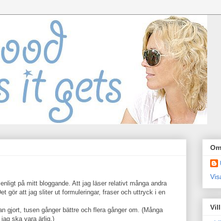
Om
Vis
ligt på mitt bloggande. Att jag läser relativt många andra
t gör att jag sliter ut formuleringar, fraser och uttryck i en
Vil
an gjort, tusen gånger bättre och flera gånger om. (Många
ag ska vara ärlig.)