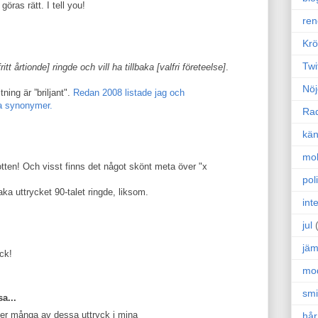
öras rätt. I tell you!
ren
Krö
Twi
fritt årtionde] ringde och vill ha tillbaka [valfri företeelse]
.
Nöj
itning är ”briljant".
Redan 2008 listade jag och
a synonymer.
Ra
kän
mo
tten! Och visst finns det något skönt meta över "x
poli
baka uttrycket 90-talet ringde, liksom.
int
jul
jäm
ck!
mo
sm
a...
er många av dessa uttryck i mina
hår