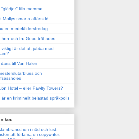
"glädjer" lilla mamma
 Mollys smarta affärsidé
u en medelåldersfredag
 herr och fru Good träffades.
 viktigt är det att jobba med
lam?
rdans till Van Halen
esterslutarblues och
fsassholes
lon Hotel – eller Fawlty Towers?
 är en kriminellt belastad språkpolis
nikor.
lambranschen i nöd och lust.
sten att förlama en copywriter.