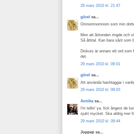
28 mars 2010 kl. 21:47
görel
sa...
Omnomnomnom som min dotter an
Men att årtionden ringde och vil
Så åttital. Kan bara sånt som 
Diskurs är annars ett ord som fu
det.
29 mars 2010 kl. 09:01
görel
sa...
Att använda hashtaggar i vanlig 
29 mars 2010 kl. 09:03
Annika
sa...
I'm tellin' ya, fick ångest de l
sjukt mycket. Ska aldrig mer f
29 mars 2010 kl. 09:44
Joppep sa...