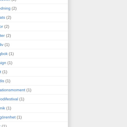
edning
(2)
cats
(2)
or
(2)
ter
(2)
liv
(1)
gbok
(1)
ign
(1)
t
(1)
dis
(1)
itationsmoment
(1)
odifestival
(1)
nik
(1)
görenhet
(1)
r
(1)