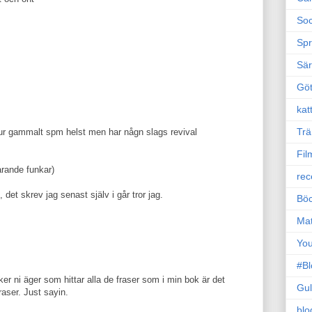
Soc
Sp
Sä
Gö
kat
Trä
hur gammalt spm helst men har någn slags revival
Fil
arande funkar)
rec
, det skrev jag senast själv i går tror jag.
Böc
Ma
Yo
#B
er ni äger som hittar alla de fraser som i min bok är det
Gul
raser. Just sayin.
blo