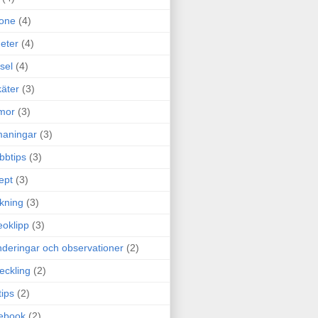
one
(4)
eter
(4)
sel
(4)
äter
(3)
mor
(3)
maningar
(3)
bbtips
(3)
ept
(3)
ckning
(3)
eoklipp
(3)
deringar och observationer
(2)
eckling
(2)
tips
(2)
ebook
(2)