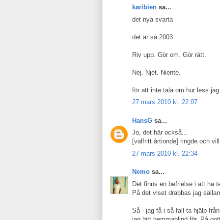
karibien
sa...
det nya svarta
det är så 2003
Riv upp. Gör om. Gör rätt.
Nej. Njet. Niente.
för att inte tala om hur less jag
27 mars 2010 kl. 22:07
HansG
sa...
Jo, det här också...
[valfritt årtionde] ringde och vill
27 mars 2010 kl. 22:34
Nemo
sa...
Det finns en befrielse i att ha 
På det viset drabbas jag säll
Så - jag få i så fall ta hjälp f
jag lätt hemmablind för. På got