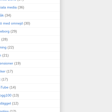
iala media
(36)
råk
(34)
rö med omnejd
(30)
teborg
(29)
t
(28)
ning
(22)
m
(21)
ensioner
(19)
ker
(17)
t
(17)
uTube
(14)
logg100
(13)
dägget
(12)
ggtips
(12)