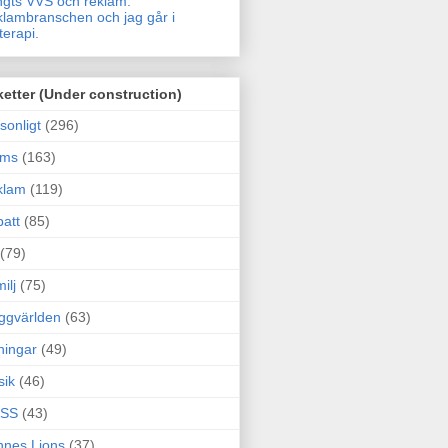
gts VVS och reklam.
lambranschen och jag går i
terapi.
ketter (Under construction)
sonligt
(296)
ams
(163)
klam
(119)
att
(85)
(79)
ilj
(75)
ggvärlden
(63)
ningar
(49)
sik
(46)
SS
(43)
nes Lions
(37)