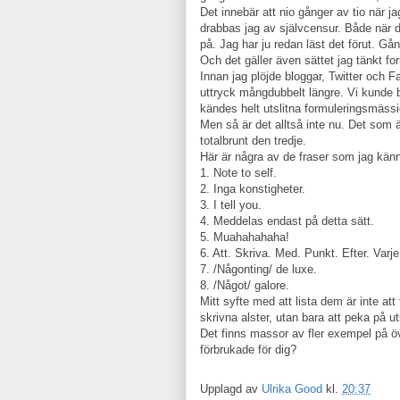
Det innebär att nio gånger av tio när j
drabbas jag av självcensur. Både när de
på. Jag har ju redan läst det förut. Gå
Och det gäller även sättet jag tänkt fo
Innan jag plöjde bloggar, Twitter och 
uttryck mångdubbelt längre. Vi kunde bl
kändes helt utslitna formuleringsmässi
Men så är det alltså inte nu. Det som 
totalbrunt den tredje.
Här är några av de fraser som jag känn
1. Note to self.
2. Inga konstigheter.
3. I tell you.
4. Meddelas endast på detta sätt.
5. Muahahahaha!
6. Att. Skriva. Med. Punkt. Efter. Varje
7. /Någonting/ de luxe.
8. /Något/ galore.
Mitt syfte med att lista dem är inte at
skrivna alster, utan bara att peka på u
Det finns massor av fler exempel på ö
förbrukade för dig?
Upplagd av
Ulrika Good
kl.
20:37