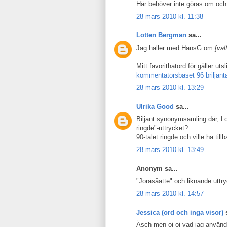
Här behöver inte göras om och g
28 mars 2010 kl. 11:38
Lotten Bergman
sa...
Jag håller med HansG om
[val
Mitt favorithatord för gäller utsl
kommentatorsbåset 96 briljant
28 mars 2010 kl. 13:29
Ulrika Good
sa...
Biljant synonymsamling där, Lo
ringde"-uttrycket?
90-talet ringde och ville ha till
28 mars 2010 kl. 13:49
Anonym sa...
"Joråsåatte" och liknande uttry
28 mars 2010 kl. 14:57
Jessica (ord och inga visor)
s
Äsch men oj oj vad jag använd