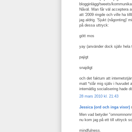
blogginlägg/tweets/kommunikatio
Nåväl. Man får väl acceptera att
att '2009 ringde och ville ha ti
jag aldrig. 'Sjukt (någonting)' 
på dessa uttryck:
gött mos
yay (använder dock själv hela t
pajigt
snajdigt
och det faktum att internetstjär
matt *slår mig själv i huvudet a
internätlig socialisering hade döt
28 mars 2010 kl. 21:43
Jessica (ord och inga visor)
s
Men vad betyder "omnomnomnom"
nu kom jag på ett till uttryck s
mindfulness.