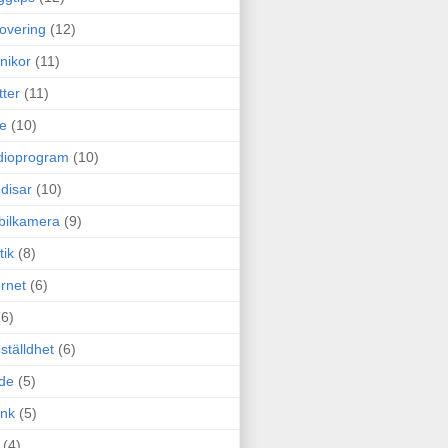
overing
(12)
nikor
(11)
tter
(11)
e
(10)
dioprogram
(10)
disar
(10)
bilkamera
(9)
tik
(8)
ernet
(6)
(6)
ställdhet
(6)
de
(5)
ink
(5)
(4)