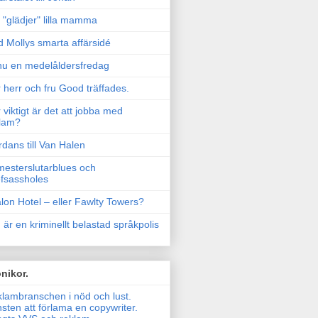
"glädjer" lilla mamma
 Mollys smarta affärsidé
u en medelåldersfredag
 herr och fru Good träffades.
 viktigt är det att jobba med
lam?
rdans till Van Halen
esterslutarblues och
fsassholes
lon Hotel – eller Fawlty Towers?
 är en kriminellt belastad språkpolis
nikor.
lambranschen i nöd och lust.
sten att förlama en copywriter.