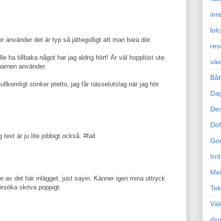
inr
lol
vänder det är typ så jättegulligt att man bara dör.
res
le ha tillbaka något har jag aldrig hört! Är väl hopplöst ute.
väx
barnen använder.
Båt
llkomligt stinker pretto, jag får nässelutslag när jag hör
Da
Des
Dof
text är ju lite jobbigt också. #fail
Go
Irr
Mel
uxe av det här inlägget, just sayin. Känner igen mina uttryck
örsöka skriva poppigt.
Tek
Väl
dju