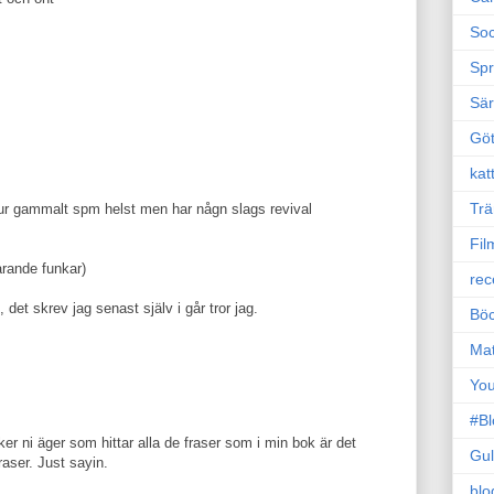
Soc
Sp
Sä
Gö
kat
Trä
hur gammalt spm helst men har någn slags revival
Fil
arande funkar)
rec
, det skrev jag senast själv i går tror jag.
Böc
Ma
Yo
#B
er ni äger som hittar alla de fraser som i min bok är det
Gul
raser. Just sayin.
blo