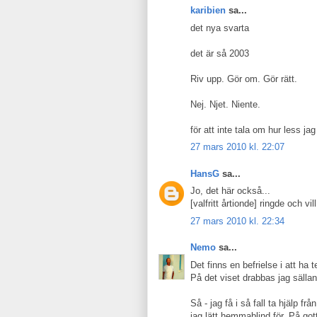
karibien
sa...
det nya svarta
det är så 2003
Riv upp. Gör om. Gör rätt.
Nej. Njet. Niente.
för att inte tala om hur less jag
27 mars 2010 kl. 22:07
HansG
sa...
Jo, det här också...
[valfritt årtionde] ringde och vill
27 mars 2010 kl. 22:34
Nemo
sa...
Det finns en befrielse i att ha 
På det viset drabbas jag säll
Så - jag få i så fall ta hjälp f
jag lätt hemmablind för. På got