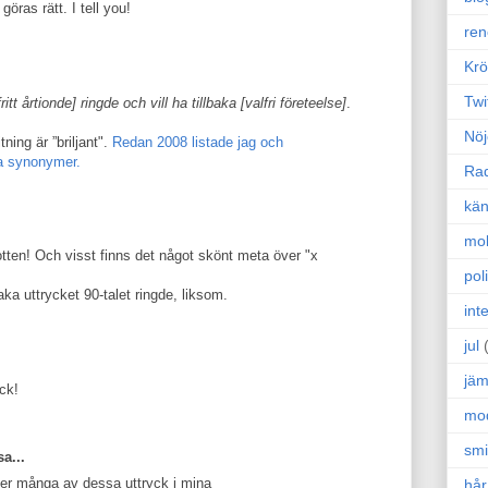
öras rätt. I tell you!
ren
Krö
Twi
fritt årtionde] ringde och vill ha tillbaka [valfri företeelse]
.
Nöj
itning är ”briljant".
Redan 2008 listade jag och
a synonymer.
Ra
kän
mo
tten! Och visst finns det något skönt meta över "x
poli
baka uttrycket 90-talet ringde, liksom.
int
jul
jäm
ck!
mo
sm
a...
er många av dessa uttryck i mina
hår