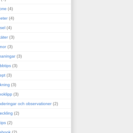
one
(4)
eter
(4)
sel
(4)
äter
(3)
mor
(3)
maningar
(3)
bbtips
(3)
ept
(3)
ckning
(3)
eoklipp
(3)
deringar och observationer
(2)
eckling
(2)
tips
(2)
ebook
(2)