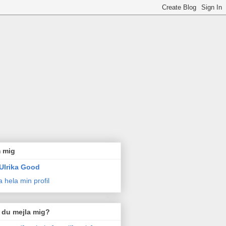
 mig
Ulrika Good
a hela min profil
l du mejla mig?