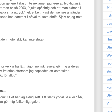
n generellt (fast inte reklamen jag kreerar, lyckligtvis).
iPh
 man är 'så 2003', 'sjukt' opåhittig och att man bidrar till
llbaka sina uttryck' helt enkelt. Fast den senare använder
nyh
missbrukas däremot i såväl tal som skrift. Själv är jag trött
pys
Enk
Hu
iden, notoriskt, kan inte sluta)
Ut
We
rec
nor verkar ha fått någon ironisk revival gör mig alldeles
v irritation eftersom jag hoppades att asterisker i
sti
t för alltid*
vid
Fun
a...
Utv
? Det har jag aldrig sett. Ett slags yogaljud eller? Åh,
om gör mig fullkomligt galen:
Vin
fac