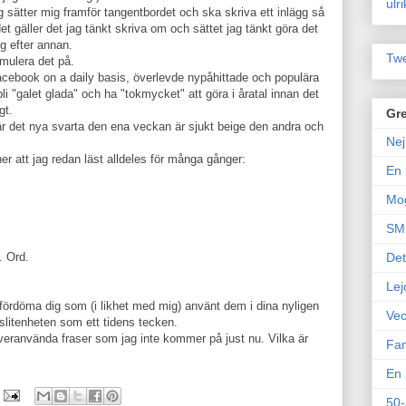
ulr
ag sätter mig framför tangentbordet och ska skriva ett inlägg så
t gäller det jag tänkt skriva om och sättet jag tänkt göra det
ng efter annan.
Twe
rmulera det på.
Facebook on a daily basis, överlevde nypåhittade och populära
i "galet glada" och ha "tokmycket" att göra i åratal innan det
gt.
Gre
är det nya svarta den ena veckan är sjukt beige den andra och
Nej
er att jag redan läst alldeles för många gånger:
En 
Mo
SM 
. Ord.
Det
Lej
t fördöma dig som (i likhet med mig) använt dem i dina nyligen
Vec
tslitenheten som ett tidens tecken.
veranvända fraser som jag inte kommer på just nu. Vilka är
Fam
En 
50-