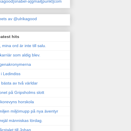
ikagood[snabel-a]gmail[punkt]com
ets av @ulrikagood
atest hits
, mina ord är inte till salu.
karriär som aldig blev.
genakronymerna
i Ledindiss
 bästa av två världar
onet på Gripsholms slott
korevyns horskola
iljen miljömupp på nya äventyr
rejäl människas lördag.
årstalet till Johan