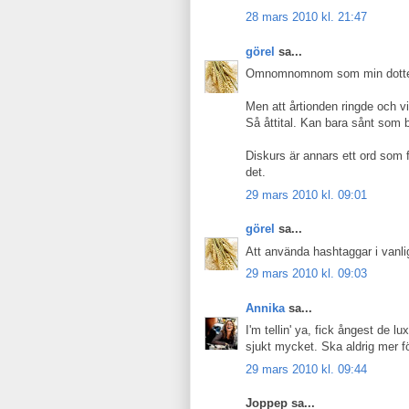
28 mars 2010 kl. 21:47
görel
sa...
Omnomnomnom som min dotter an
Men att årtionden ringde och vil
Så åttital. Kan bara sånt som 
Diskurs är annars ett ord som fu
det.
29 mars 2010 kl. 09:01
görel
sa...
Att använda hashtaggar i vanlig 
29 mars 2010 kl. 09:03
Annika
sa...
I'm tellin' ya, fick ångest de l
sjukt mycket. Ska aldrig mer f
29 mars 2010 kl. 09:44
Joppep sa...