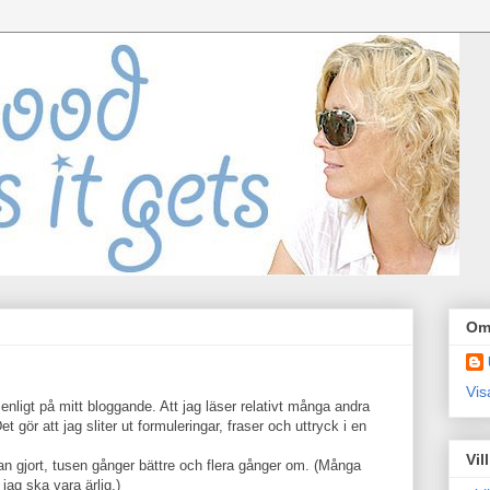
Om
Vis
ligt på mitt bloggande. Att jag läser relativt många andra
t gör att jag sliter ut formuleringar, fraser och uttryck i en
Vil
an gjort, tusen gånger bättre och flera gånger om. (Många
ag ska vara ärlig.)