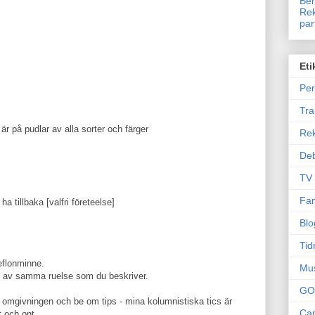
Ben
Rek
par
Eti
Per
Tr
 är på pudlar av alla sorter och färger
Re
Deb
TV
Fam
 ha tillbaka [valfri företeelse]
Blo
Tid
teflonminne.
Mu
an av samma ruelse som du beskriver.
GO
rån omgivningen och be om tips - mina kolumnistiska tics är
Can
t och ont