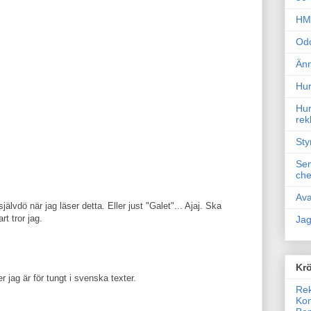
HM 
Odd
Änn
Hur
Hur
rek
Sty
Sem
che
Ava
lvdö när jag läser detta. Eller just "Galet"... Ajaj. Ska
rt tror jag.
Jag
Krö
r jag är för tungt i svenska texter.
Rek
Kon