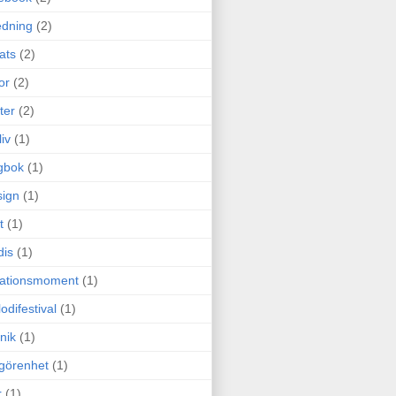
edning
(2)
cats
(2)
or
(2)
ter
(2)
liv
(1)
gbok
(1)
ign
(1)
t
(1)
dis
(1)
itationsmoment
(1)
odifestival
(1)
nik
(1)
görenhet
(1)
r
(1)