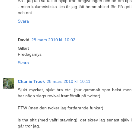
Så - jag få i så fall ta hjälp från omgivningen och be om tips
- mina kolumnistiska tics är jag lätt hemmablind för. På gott
och ont
Svara
David
28 mars 2010 kl. 10:02
Gillart
Fredagsmys
Svara
Charlie Truck
28 mars 2010 kl. 10:11
Sjukt mycket, sjukt bra etc. (hur gammalt spm helst men
har någn slags revival framförallt på twitter).
FTW (men den tycker jag fortfarande funkar)
is tha shit (med valfri stavning), det skrev jag senast själv i
går tror jag.