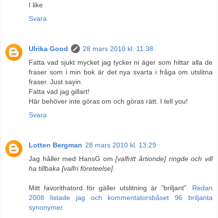
I like
Svara
Ulrika Good
28 mars 2010 kl. 11:38
Fatta vad sjukt mycket jag tycker ni äger som hittar alla de
fraser som i min bok är det nya svarta i fråga om utslitna
fraser. Just sayin.
Fatta vad jag gillart!
Här behöver inte göras om och göras rätt. I tell you!
Svara
Lotten Bergman
28 mars 2010 kl. 13:29
Jag håller med HansG om
[valfritt årtionde] ringde och vill
ha tillbaka [valfri företeelse]
.
Mitt favorithatord för gäller utslitning är ”briljant".
Redan
2008 listade jag och kommentatorsbåset 96 briljanta
synonymer.