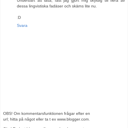
Underbart att läsa, fast jag gjort mig skyldig till flera av
dessa lingvistiska fadäser och skäms lite nu.
:D
Svara
OBS! Om kommentarsfunktionen frågar efter en
url; hitta på något eller ta t ex www.blogger.com.