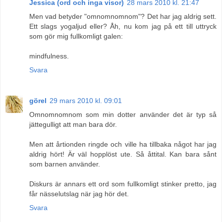
Jessica (ord och inga visor)
28 mars 2010 kl. 21:47
Men vad betyder "omnomnomnom"? Det har jag aldrig sett.
Ett slags yogaljud eller? Åh, nu kom jag på ett till uttryck
som gör mig fullkomligt galen:
mindfulness.
Svara
görel
29 mars 2010 kl. 09:01
Omnomnomnom som min dotter använder det är typ så
jättegulligt att man bara dör.
Men att årtionden ringde och ville ha tillbaka något har jag
aldrig hört! Är väl hopplöst ute. Så åttital. Kan bara sånt
som barnen använder.
Diskurs är annars ett ord som fullkomligt stinker pretto, jag
får nässelutslag när jag hör det.
Svara