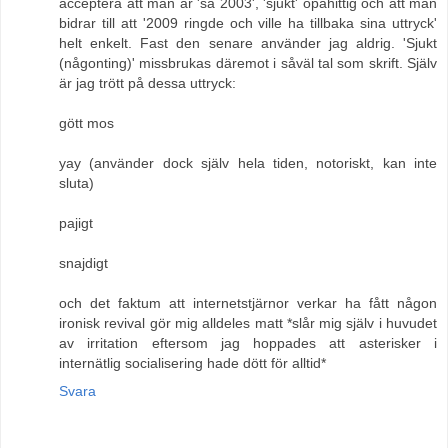
acceptera att man är 'så 2003', 'sjukt' opåhittig och att man
bidrar till att '2009 ringde och ville ha tillbaka sina uttryck'
helt enkelt. Fast den senare använder jag aldrig. 'Sjukt
(någonting)' missbrukas däremot i såväl tal som skrift. Själv
är jag trött på dessa uttryck:
gött mos
yay (använder dock själv hela tiden, notoriskt, kan inte
sluta)
pajigt
snajdigt
och det faktum att internetstjärnor verkar ha fått någon
ironisk revival gör mig alldeles matt *slår mig själv i huvudet
av irritation eftersom jag hoppades att asterisker i
internätlig socialisering hade dött för alltid*
Svara