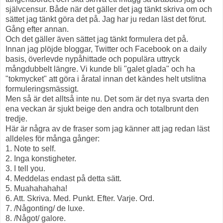
självcensur. Både när det gäller det jag tänkt skriva om och
sättet jag tänkt göra det på. Jag har ju redan läst det förut.
Gång efter annan.
Och det gäller även sättet jag tänkt formulera det på.
Innan jag plöjde bloggar, Twitter och Facebook on a daily
basis, överlevde nypåhittade och populära uttryck
mångdubbelt längre. Vi kunde bli "galet glada" och ha
"tokmycket" att göra i åratal innan det kändes helt utslitna
formuleringsmässigt.
Men så är det alltså inte nu. Det som är det nya svarta den
ena veckan är sjukt beige den andra och totalbrunt den
tredje.
Här är några av de fraser som jag känner att jag redan läst
alldeles för många gånger:
1. Note to self.
2. Inga konstigheter.
3. I tell you.
4. Meddelas endast på detta sätt.
5. Muahahahaha!
6. Att. Skriva. Med. Punkt. Efter. Varje. Ord.
7. /Någonting/ de luxe.
8. /Något/ galore.