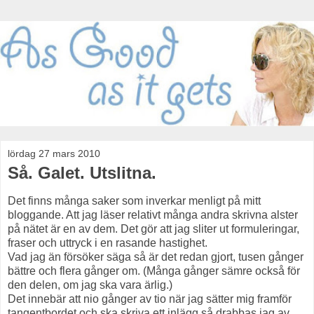
lördag 27 mars 2010
Så. Galet. Utslitna.
Det finns många saker som inverkar menligt på mitt
bloggande. Att jag läser relativt många andra skrivna alster
på nätet är en av dem. Det gör att jag sliter ut formuleringar,
fraser och uttryck i en rasande hastighet.
Vad jag än försöker säga så är det redan gjort, tusen gånger
bättre och flera gånger om. (Många gånger sämre också för
den delen, om jag ska vara ärlig.)
Det innebär att nio gånger av tio när jag sätter mig framför
tangentbordet och ska skriva ett inlägg så drabbas jag av