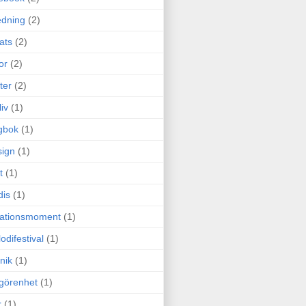
edning
(2)
cats
(2)
or
(2)
ter
(2)
liv
(1)
gbok
(1)
ign
(1)
t
(1)
dis
(1)
itationsmoment
(1)
odifestival
(1)
nik
(1)
görenhet
(1)
r
(1)