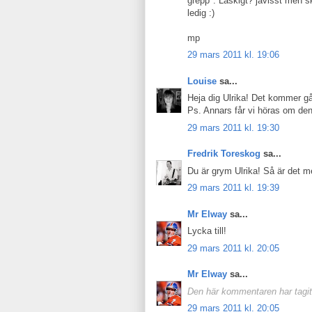
grepp". Läskigt? javisst men sk
ledig :)
mp
29 mars 2011 kl. 19:06
Louise
sa...
Heja dig Ulrika! Det kommer gå
Ps. Annars får vi höras om den 
29 mars 2011 kl. 19:30
Fredrik Toreskog
sa...
Du är grym Ulrika! Så är det m
29 mars 2011 kl. 19:39
Mr Elway
sa...
Lycka till!
29 mars 2011 kl. 20:05
Mr Elway
sa...
Den här kommentaren har tagits
29 mars 2011 kl. 20:05