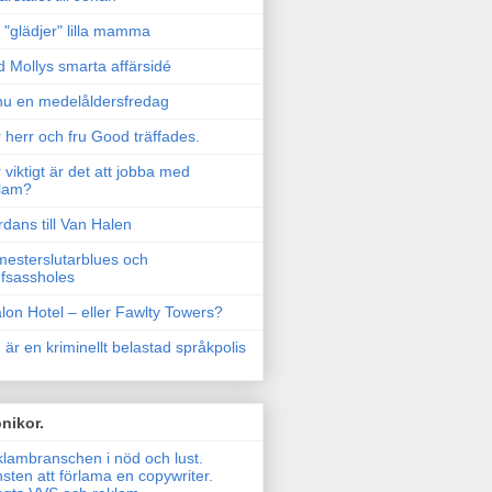
"glädjer" lilla mamma
 Mollys smarta affärsidé
u en medelåldersfredag
 herr och fru Good träffades.
 viktigt är det att jobba med
lam?
rdans till Van Halen
esterslutarblues och
fsassholes
lon Hotel – eller Fawlty Towers?
 är en kriminellt belastad språkpolis
nikor.
lambranschen i nöd och lust.
sten att förlama en copywriter.