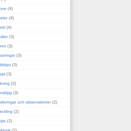
one
(4)
eter
(4)
sel
(4)
äter
(3)
mor
(3)
maningar
(3)
bbtips
(3)
ept
(3)
ckning
(3)
eoklipp
(3)
deringar och observationer
(2)
eckling
(2)
tips
(2)
ebook
(2)