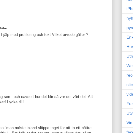
iPh
nyh
sa...
pys
 hjälp med profilering och text Vilket arvode gäller ?
Enk
Hu
Ut
We
rec
sti
vid
 sen - och oavsett hur det blir så var det värt det. Att
et! Lycka till!
Fun
Utv
Vin
 "man måste ibland släppa taget för att ta ett bättre
fac