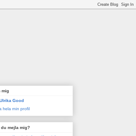
 mig
Ulrika Good
a hela min profil
l du mejla mig?