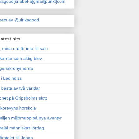
ikagood[snabel-a]gmail[punkt]com
ets av @ulrikagood
atest hits
, mina ord är inte till salu.
karriär som aldig blev.
genakronymerna
i Ledindiss
 bästa av två världar
onet på Gripsholms slott
korevyns horskola
iljen miljömupp på nya äventyr
rejäl människas lördag.
årstalet till Johan