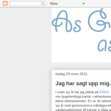
tisdag 29 mars 2011
Jag har sagt upp mig.
I snart sju år har jag jobbat på
GOSS
.
min tjugofemåriga karriär i reklambran
bästa arbetskamrater. En av de arbets
sju år med gemensamma måndagsmöten,
vardagsarbetslivet till känner vi båda at