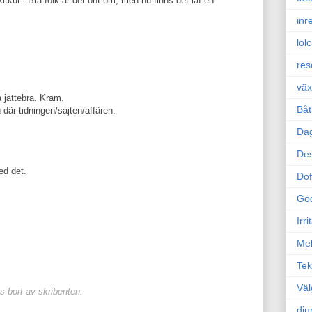
itkul.. Bra folk är det ont om, men nu finns det iaf en
inr
lol
res
väx
 jättebra. Kram.
Båt
där tidningen/sajten/affären.
Da
Des
ed det.
Dof
Go
Irr
Mel
Tek
Väl
 bort av skribenten.
dju