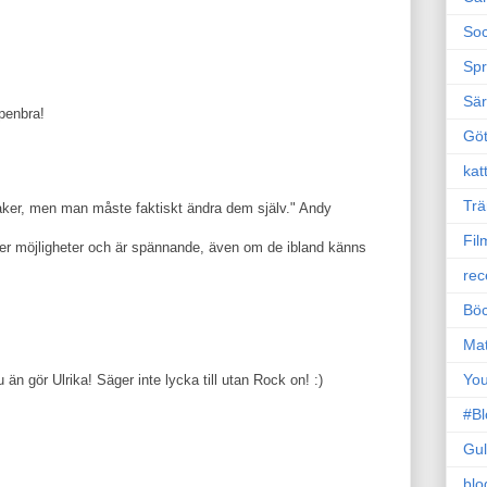
Soc
Sp
Sä
penbra!
Gö
kat
Trä
saker, men man måste faktiskt ändra dem själv." Andy
Fil
r ger möjligheter och är spännande, även om de ibland känns
rec
Böc
Ma
Yo
n gör Ulrika! Säger inte lycka till utan Rock on! :)
#B
Gul
blo