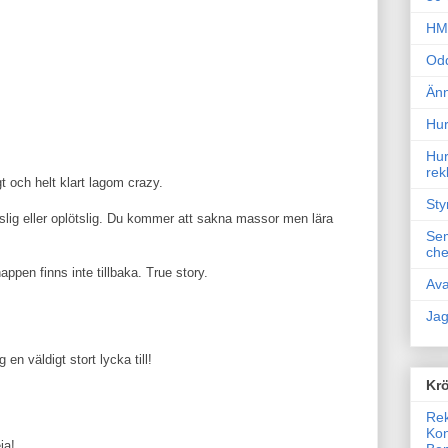
HM 
Odd
Änn
Hur
Hur
rek
 och helt klart lagom crazy.
Sty
tslig eller oplötslig. Du kommer att sakna massor men lära
Sem
che
ppen finns inte tillbaka. True story.
Ava
Jag
en väldigt stort lycka till!
Krö
Rek
Kon
ja!