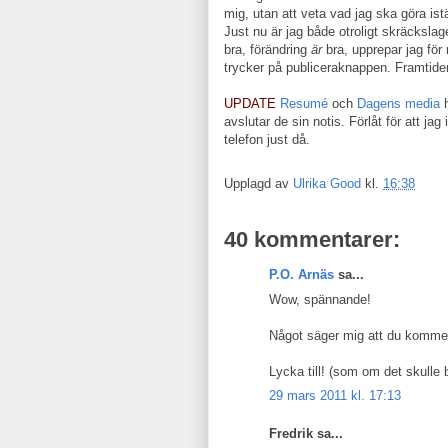
mig, utan att veta vad jag ska göra istä
Just nu är jag både otroligt skräcksla
bra, förändring
är
bra, upprepar jag för
trycker på publiceraknappen. Framtide
UPDATE
Resumé
och
Dagens media
h
avslutar de sin notis. Förlåt för att jag 
telefon just då.
Upplagd av
Ulrika Good
kl.
16:38
40 kommentarer:
P.O. Arnäs
sa...
Wow, spännande!
Något säger mig att du kommer 
Lycka till! (som om det skulle
29 mars 2011 kl. 17:13
Fredrik sa...