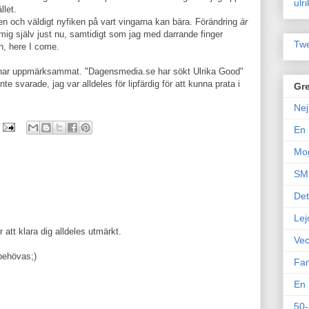
ulr
llet.
gen och väldigt nyfiken på vart vingarna kan bära. Förändring
är
 mig själv just nu, samtidigt som jag med darrande finger
Twe
n, here I come.
ar uppmärksammat. "Dagensmedia.se har sökt Ulrika Good"
inte svarade, jag var alldeles för lipfärdig för att kunna prata i
Gre
Nej
En 
Mo
SM 
Det
Lej
att klara dig alldeles utmärkt.
Vec
 behövas;)
Fam
En 
50-