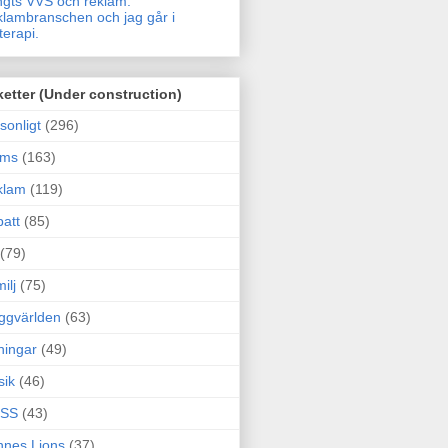
gts VVS och reklam.
lambranschen och jag går i
terapi.
ketter (Under construction)
sonligt
(296)
ams
(163)
klam
(119)
att
(85)
(79)
ilj
(75)
ggvärlden
(63)
ningar
(49)
sik
(46)
SS
(43)
nes Lions
(37)