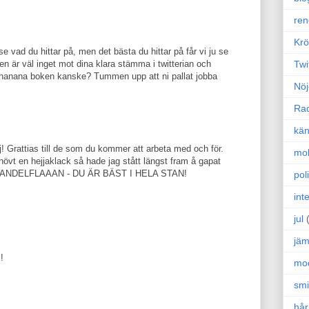
ren
Krö
 vad du hittar på, men det bästa du hittar på får vi ju se
Twi
n är väl inget mot dina klara stämma i twitterian och
rnanana boken kanske? Tummen upp att ni pallat jobba
Nöj
Ra
kän
j! Grattias till de som du kommer att arbeta med och för.
mo
övt en hejjaklack så hade jag stått längst fram å gapat
A MANDELFLAAAN - DU ÄR BÄST I HELA STAN!
poli
int
jul
jäm
!
mo
sm
hår