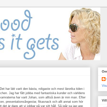
Om
Vis
 Det har lätt varit den bästa, roligaste och mest lärorika tiden i
schen. Jag har fått jobba med fantastiska kunder och världens
kamraterna har varit Johan, som alltså även är min man. Efter
Vil
 presentationsångestar, fikasnack och allt annat som hör
t det är dags att vi jobbar på var sitt håll. Så igår sa jag upp