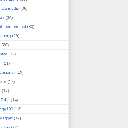
iala media
(36)
råk
(34)
rö med omnejd
(30)
teborg
(29)
t
(28)
ning
(22)
m
(21)
ensioner
(19)
ker
(17)
t
(17)
uTube
(14)
logg100
(13)
dägget
(12)
ggtips
(12)