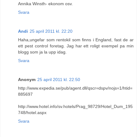
Annika Winsth- ekonom osv.
Svara
Andi
25 april 2011 kl. 22:20
Haha,ungefar som rentokil som finns i England, fast de ar
ett pest control foretag. Jag har ett roligt exempel pa min
blogg som ja la upp idag.
Svara
Anonym
25 april 2011 kl. 22:50
http://www.expedia.se/pub/agent.dll/qscr=dspv/nojs=1/htid=
885697
http://www.hotel.info/sv.hotels/Prag_98729/Hotel_Dum_195
748/hotel.aspx
Svara