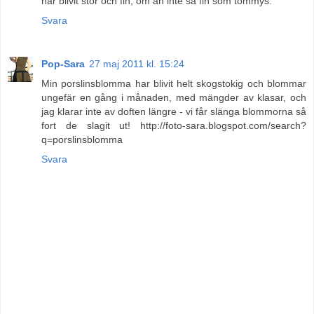
har blivit stor och fin, om än inte så fin som tommys.
Svara
Pop-Sara
27 maj 2011 kl. 15:24
Min porslinsblomma har blivit helt skogstokig och blommar
ungefär en gång i månaden, med mängder av klasar, och
jag klarar inte av doften längre - vi får slänga blommorna så
fort de slagit ut! http://foto-sara.blogspot.com/search?
q=porslinsblomma
Svara