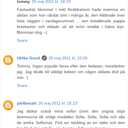
tommy
25 maj 2011 kl. 18:19
Fantastisk blomma! I mitt föräldrahem hade mamma en
sådan som hon vårdat ömt i många år, den klättrade över
hela väggen i vardagsrummet ... sen installerade pappa
braskamin och eldade så att snön smälte i halva byn.
Blomman dog :-(
Svara
Ulrika Good
25 maj 2011 kl. 22:09
Tommy: Ingen populär farsa efter den fadäsen, misstänker
jag. Jag skulle bli väldigt ledsen om någon eldade död på
min. :)
Svara
pärlbesatt
26 maj 2011 kl. 18:23
Jag älskar också mina sofior (som den yngsta döpt
blommorna till, enligt modellen Sofia, Sofia, Sofia och alla
de andra Sofiorna). Fick en stickling av en nätis och den