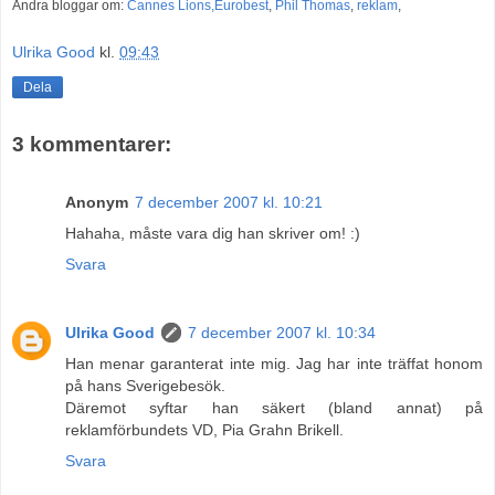
Andra bloggar om:
Cannes Lions,
Eurobest
,
Phil Thomas
,
reklam
,
Ulrika Good
kl.
09:43
Dela
3 kommentarer:
Anonym
7 december 2007 kl. 10:21
Hahaha, måste vara dig han skriver om! :)
Svara
Ulrika Good
7 december 2007 kl. 10:34
Han menar garanterat inte mig. Jag har inte träffat honom
på hans Sverigebesök.
Däremot syftar han säkert (bland annat) på
reklamförbundets VD, Pia Grahn Brikell.
Svara