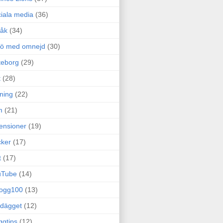
iala media
(36)
råk
(34)
rö med omnejd
(30)
teborg
(29)
t
(28)
ning
(22)
m
(21)
ensioner
(19)
ker
(17)
t
(17)
uTube
(14)
logg100
(13)
dägget
(12)
ggtips
(12)