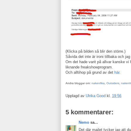
(Klicka på bilden så blir den större.)
Såvida det inte är ironi tillbaka och jag
Om det hade varit på allvar kanske vi h
liknande freakshowprogram.
Och alltihop på grund av det
här
.
Andra bloggar om:
nakenfika
,
Outsiders
,
nakenh
Upplagd av
Ulrika Good
kl.
19:56
5 kommentarer:
Nemo
sa...
Det där mailet tycker jag att du