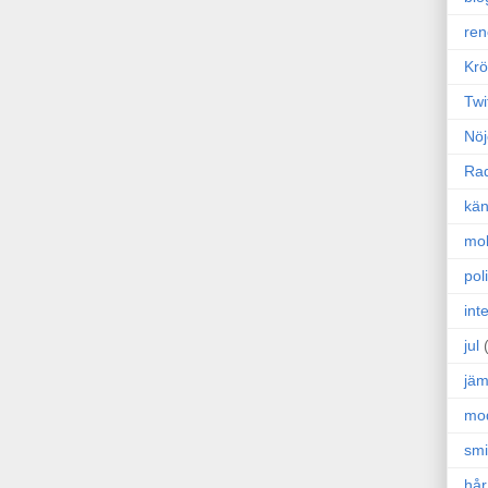
ren
Krö
Twi
Nöj
Ra
kän
mo
poli
int
jul
jäm
mo
sm
hår