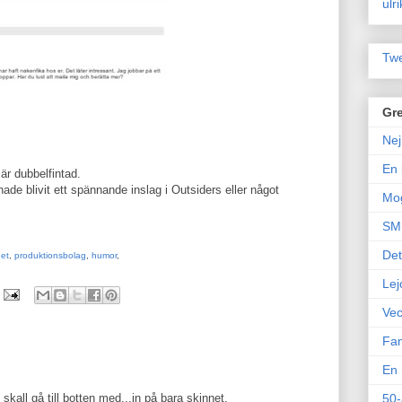
ulr
Twe
Gre
Nej
En 
 är dubbelfintad.
ade blivit ett spännande inslag i Outsiders eller något
Mo
SM 
Det
et
,
produktionsbolag
,
humor
,
Lej
Vec
Fam
En 
 skall gå till botten med...in på bara skinnet.
50-