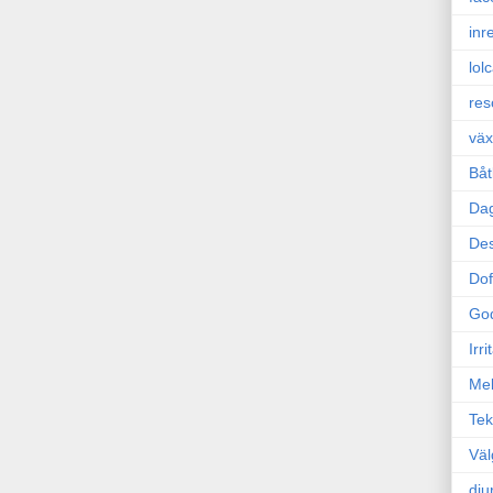
inr
lol
res
väx
Båt
Da
Des
Dof
Go
Irr
Mel
Tek
Väl
dju