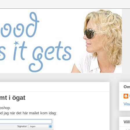
Om
mt i ögat
Vis
toshop.
od jag när det här mailet kom idag:
Vil