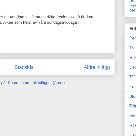
Ben
Rek
par
t att om dom vill filma en riktig freakshow så är dom
ma vilken som helst av våra söndagsmiddagar.
Eti
Per
Tr
Re
Deb
Startsida
Äldre inlägg
TV
 på:
Kommentarer till inlägget (Atom)
Fam
Blo
Tid
Mu
GO
Can