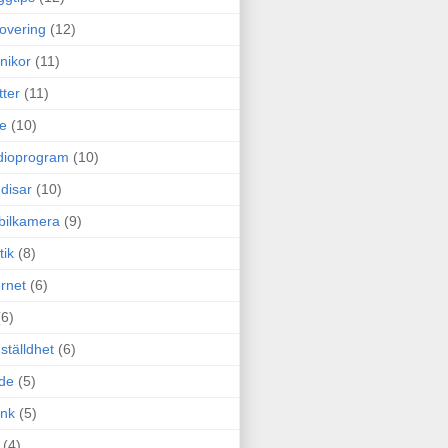
overing
(12)
nikor
(11)
tter
(11)
e
(10)
dioprogram
(10)
disar
(10)
bilkamera
(9)
tik
(8)
ernet
(6)
(6)
ställdhet
(6)
de
(5)
ink
(5)
(4)