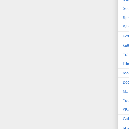
Soc
Sp
Sä
Gö
kat
Trä
Fil
rec
Böc
Ma
Yo
#B
Gul
blo