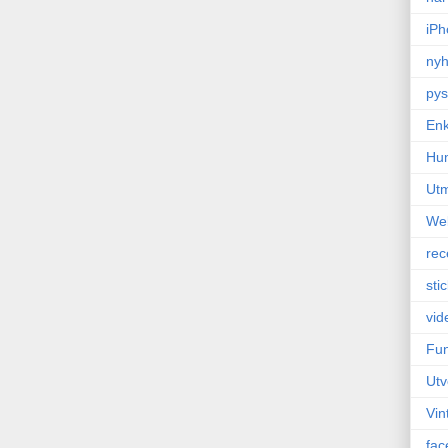
iPh
nyh
pys
Enk
Hu
Ut
We
rec
sti
vid
Fun
Utv
Vin
fac