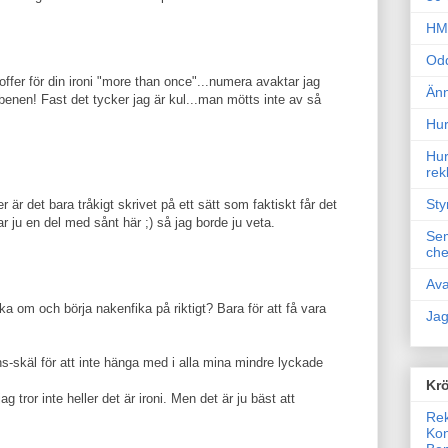
HM 
Odd
t offer för din ironi "more than once"...numera avaktar jag
Änn
benen! Fast det tycker jag är kul...man mötts inte av så
Hur
Hur
rek
Sty
ller är det bara tråkigt skrivet på ett sätt som faktiskt får det
ar ju en del med sånt här ;) så jag borde ju veta.
Sem
che
Ava
a om och börja nakenfika på riktigt? Bara för att få vara
Jag
s-skäl för att inte hänga med i alla mina mindre lyckade
Krö
g tror inte heller det är ironi. Men det är ju bäst att
Rek
Kon