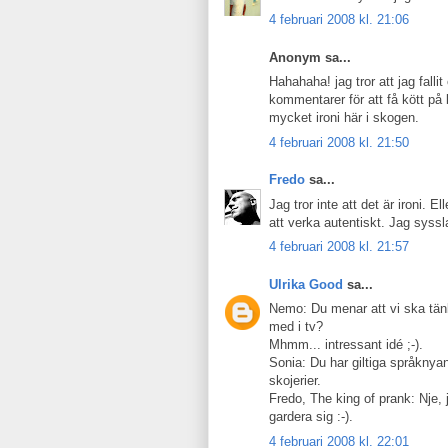
4 februari 2008 kl. 21:06
Anonym sa...
Hahahaha! jag tror att jag falli
kommentarer för att få kött på 
mycket ironi här i skogen.
4 februari 2008 kl. 21:50
Fredo
sa...
Jag tror inte att det är ironi. E
att verka autentiskt. Jag syssl
4 februari 2008 kl. 21:57
Ulrika Good
sa...
Nemo: Du menar att vi ska tänk
med i tv?
Mhmm... intressant idé ;-).
Sonia: Du har giltiga språknyan
skojerier.
Fredo, The king of prank: Nje, ja
gardera sig :-).
4 februari 2008 kl. 22:01