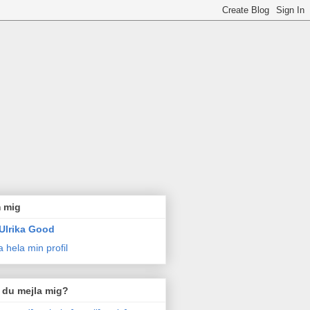
 mig
Ulrika Good
a hela min profil
l du mejla mig?