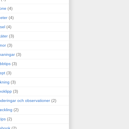
one
(4)
eter
(4)
sel
(4)
äter
(3)
mor
(3)
maningar
(3)
bbtips
(3)
ept
(3)
ckning
(3)
eoklipp
(3)
deringar och observationer
(2)
eckling
(2)
tips
(2)
ebook
(2)