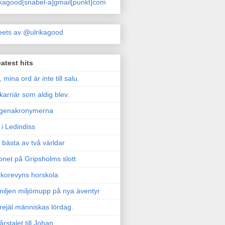
ikagood[snabel-a]gmail[punkt]com
ets av @ulrikagood
atest hits
, mina ord är inte till salu.
karriär som aldig blev.
genakronymerna
i Ledindiss
 bästa av två världar
onet på Gripsholms slott
korevyns horskola
iljen miljömupp på nya äventyr
rejäl människas lördag.
årstalet till Johan