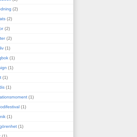
edning
(2)
cats
(2)
or
(2)
ter
(2)
liv
(1)
gbok
(1)
ign
(1)
t
(1)
dis
(1)
itationsmoment
(1)
odifestival
(1)
nik
(1)
görenhet
(1)
r
(1)