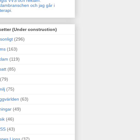
gts VVS och reklam.
lambranschen och jag går i
terapi.
ketter (Under construction)
sonligt
(296)
ams
(163)
klam
(119)
att
(85)
(79)
ilj
(75)
ggvärlden
(63)
ningar
(49)
sik
(46)
SS
(43)
nes Lions
(37)