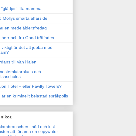
"glädjer" lilla mamma
 Mollys smarta affärsidé
u en medelåldersfredag
 herr och fru Good träffades.
 viktigt är det att jobba med
lam?
rdans till Van Halen
esterslutarblues och
fsassholes
lon Hotel – eller Fawlty Towers?
 är en kriminellt belastad språkpolis
nikor.
lambranschen i nöd och lust.
sten att förlama en copywriter.