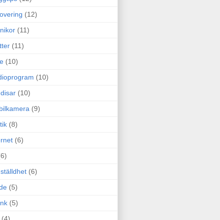
overing
(12)
nikor
(11)
tter
(11)
e
(10)
dioprogram
(10)
disar
(10)
bilkamera
(9)
tik
(8)
ernet
(6)
(6)
ställdhet
(6)
de
(5)
ink
(5)
(4)