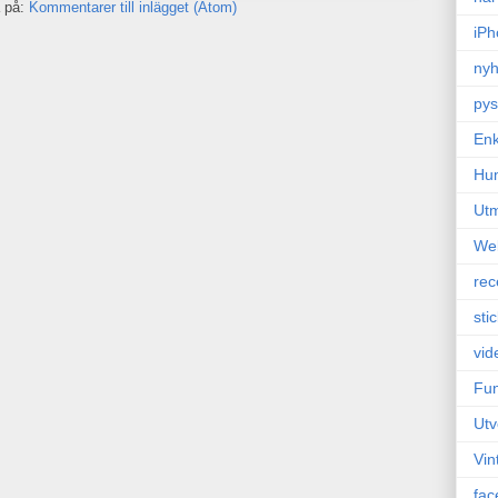
 på:
Kommentarer till inlägget (Atom)
iPh
nyh
pys
Enk
Hu
Ut
We
rec
sti
vid
Fun
Utv
Vin
fac