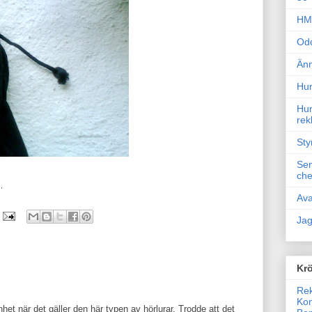
HM 
Odd
Änn
Hur
Hur
rek
Sty
Sem
che
n
,
Ava
Jag
Krö
Rek
Kon
het när det gäller den här typen av hörlurar. Trodde att det