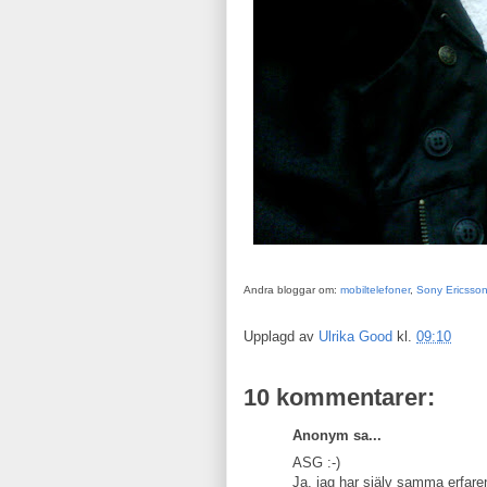
Andra bloggar om:
mobiltelefoner
,
Sony Ericsso
Upplagd av
Ulrika Good
kl.
09:10
10 kommentarer:
Anonym sa...
ASG :-)
Ja, jag har själv samma erfaren