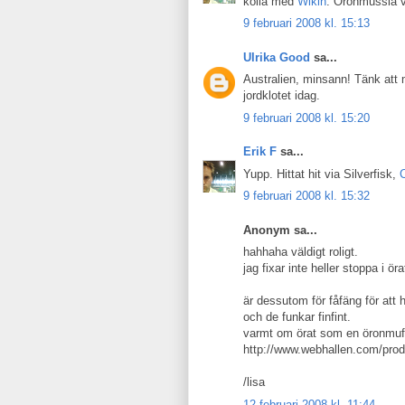
kolla med
Wikin
. Öronmussla va
9 februari 2008 kl. 15:13
Ulrika Good
sa...
Australien, minsann! Tänk att 
jordklotet idag.
9 februari 2008 kl. 15:20
Erik F
sa...
Yupp. Hittat hit via Silverfisk,
9 februari 2008 kl. 15:32
Anonym sa...
hahhaha väldigt roligt.
jag fixar inte heller stoppa i ö
är dessutom för fåfäng för att 
och de funkar finfint.
varmt om örat som en öronmuff 
http://www.webhallen.com/pro
/lisa
12 februari 2008 kl. 11:44