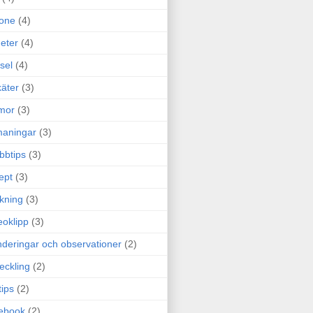
one
(4)
eter
(4)
sel
(4)
äter
(3)
mor
(3)
maningar
(3)
bbtips
(3)
ept
(3)
ckning
(3)
eoklipp
(3)
deringar och observationer
(2)
eckling
(2)
tips
(2)
ebook
(2)