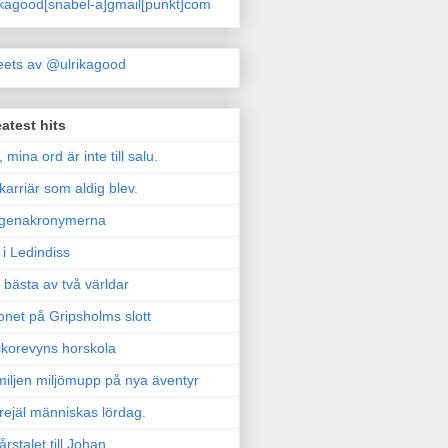
ikagood[snabel-a]gmail[punkt]com
ets av @ulrikagood
atest hits
, mina ord är inte till salu.
karriär som aldig blev.
genakronymerna
i Ledindiss
 bästa av två världar
onet på Gripsholms slott
korevyns horskola
iljen miljömupp på nya äventyr
rejäl människas lördag.
årstalet till Johan