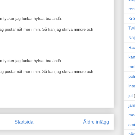
ren
Krö
n tycker jag funkar hyfsat bra ändå.
Twi
jag postar nåt mer i min. Så kan jag skriva mindre och
Nöj
Ra
kän
n tycker jag funkar hyfsat bra ändå.
mo
jag postar nåt mer i min. Så kan jag skriva mindre och
poli
int
jul
jäm
mo
Startsida
Äldre inlägg
sm
hår