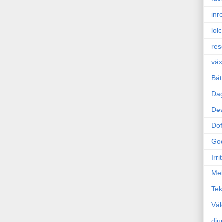
inr
lol
res
väx
Båt
Da
Des
Dof
Go
Irr
Mel
Tek
Väl
dju