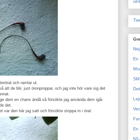
ulr
Twe
Gre
Nej
En 
Mo
SM 
erörat och ramlar ut.
å att de blir, just öronproppar, och jag inte hör vare sig det
Det
annat.
Lej
e ge dem en chans ändå så försökte jag använda dem igår.
de det.
Vec
et var den här jag satt och försökte stoppa in i örat:
Fam
En 
50-