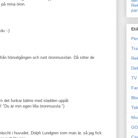
Ben
n på mina öron.
Rek
par
Eti
du :-)
Per
Tr
t från hörselgången och runt öronmusslan. Då sitter de
Re
Deb
TV
Fam
Blo
om det funkar bättre med sladden uppåt.
d! "Du är min egen lilla öronmussla.")
Tid
Mu
GO
 fräscht i huvudet, Dolph Lundgren som man är, så jag fick
Can