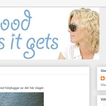
Om
Vis
ed hörpluggar av det här slaget:
Vil