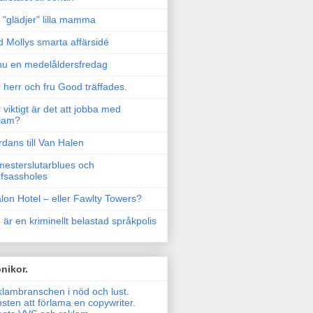
"glädjer" lilla mamma
 Mollys smarta affärsidé
u en medelåldersfredag
 herr och fru Good träffades.
 viktigt är det att jobba med
lam?
rdans till Van Halen
esterslutarblues och
fsassholes
lon Hotel – eller Fawlty Towers?
 är en kriminellt belastad språkpolis
nikor.
lambranschen i nöd och lust.
sten att förlama en copywriter.