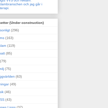
gts VVS och reklam.
lambranschen och jag går i
terapi.
ketter (Under construction)
sonligt
(296)
ams
(163)
klam
(119)
att
(85)
(79)
ilj
(75)
ggvärlden
(63)
ningar
(49)
sik
(46)
SS
(43)
nes Lions
(37)