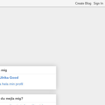
 mig
Ulrika Good
a hela min profil
l du mejla mig?