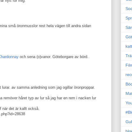
r nytt för mig.
Soc
Sp
mina små öronmusslor rest hela vägen till andra sidan
Sä
Gö
kat
Trä
Chardonnay
och sena (o)vanor. Göteborgare av börd.
Fil
rec
Böc
rat lurar. av samma anledning som jag ogillar öronproppar.
Ma
ha remöver håret typ av lur så jag har en rem i nacken lur
Yo
när det är kallt också.
#B
d.php?id=28638
Gul
blo