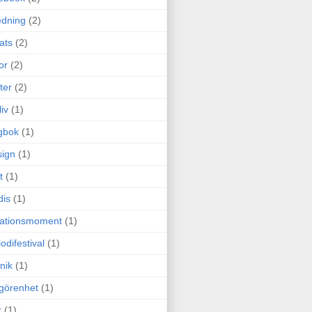
edning
(2)
cats
(2)
or
(2)
ter
(2)
liv
(1)
gbok
(1)
ign
(1)
t
(1)
dis
(1)
itationsmoment
(1)
odifestival
(1)
nik
(1)
görenhet
(1)
r
(1)