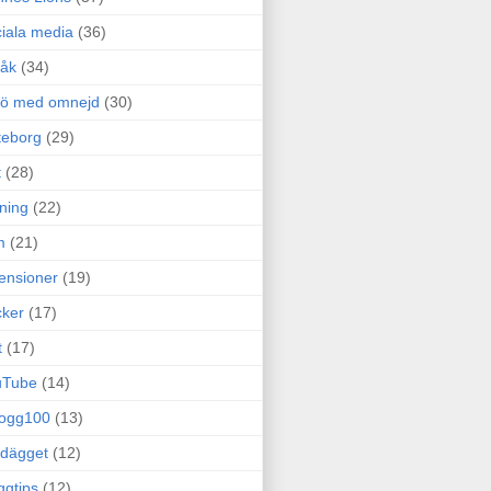
iala media
(36)
råk
(34)
rö med omnejd
(30)
teborg
(29)
t
(28)
ning
(22)
m
(21)
ensioner
(19)
ker
(17)
t
(17)
uTube
(14)
logg100
(13)
dägget
(12)
ggtips
(12)