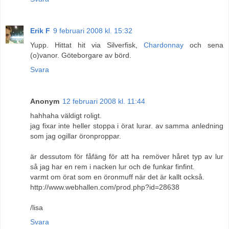
Erik F
9 februari 2008 kl. 15:32
Yupp. Hittat hit via Silverfisk,
Chardonnay
och sena
(o)vanor. Göteborgare av börd.
Svara
Anonym
12 februari 2008 kl. 11:44
hahhaha väldigt roligt.
jag fixar inte heller stoppa i örat lurar. av samma anledning
som jag ogillar öronproppar.
är dessutom för fåfäng för att ha remöver håret typ av lur
så jag har en rem i nacken lur och de funkar finfint.
varmt om örat som en öronmuff när det är kallt också.
http://www.webhallen.com/prod.php?id=28638
/lisa
Svara