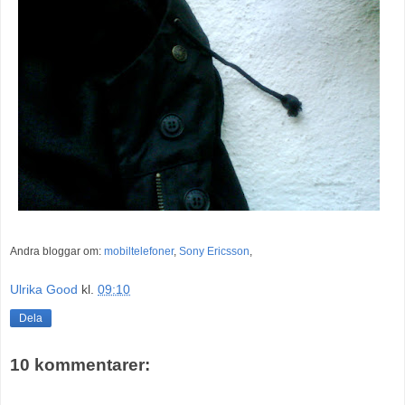
Andra bloggar om:
mobiltelefoner
,
Sony Ericsson
,
Ulrika Good
kl.
09:10
Dela
10 kommentarer: