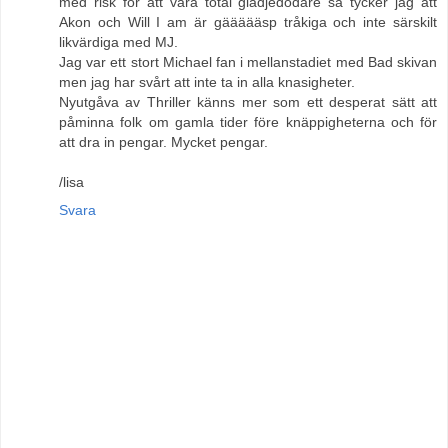
med risk för att vara total glädjedödare så tycker jag att
Akon och Will I am är gäääääsp tråkiga och inte särskilt
likvärdiga med MJ.
Jag var ett stort Michael fan i mellanstadiet med Bad skivan
men jag har svårt att inte ta in alla knasigheter.
Nyutgåva av Thriller känns mer som ett desperat sätt att
påminna folk om gamla tider före knäppigheterna och för
att dra in pengar. Mycket pengar.
/lisa
Svara