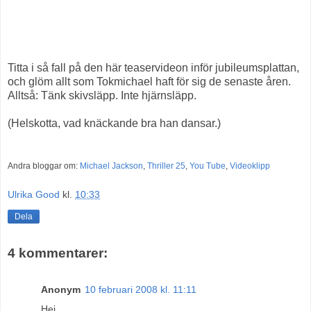
Titta i så fall på den här teaservideon inför jubileumsplattan,
och glöm allt som Tokmichael haft för sig de senaste åren.
Alltså: Tänk skivsläpp. Inte hjärnsläpp.
(Helskotta, vad knäckande bra han dansar.)
Andra bloggar om:
Michael Jackson
,
Thriller 25
,
You Tube
,
Videoklipp
Ulrika Good
kl.
10:33
Dela
4 kommentarer:
Anonym
10 februari 2008 kl. 11:11
Hej,