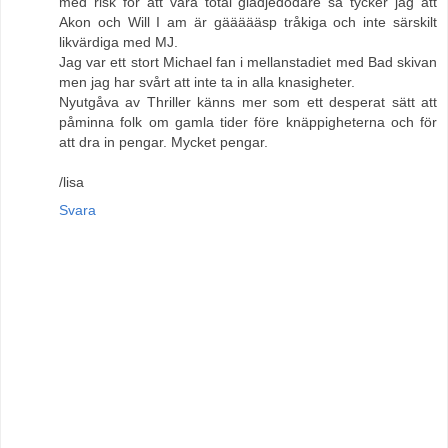
med risk för att vara total glädjedödare så tycker jag att
Akon och Will I am är gäääääsp tråkiga och inte särskilt
likvärdiga med MJ.
Jag var ett stort Michael fan i mellanstadiet med Bad skivan
men jag har svårt att inte ta in alla knasigheter.
Nyutgåva av Thriller känns mer som ett desperat sätt att
påminna folk om gamla tider före knäppigheterna och för
att dra in pengar. Mycket pengar.
/lisa
Svara