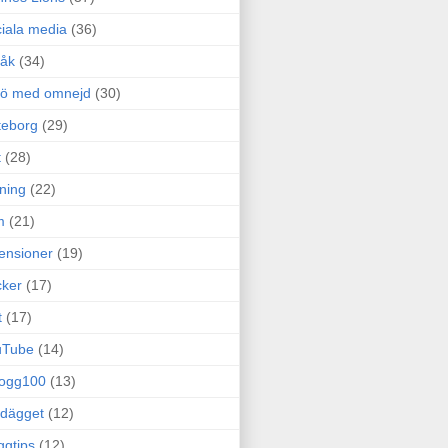
iala media
(36)
råk
(34)
rö med omnejd
(30)
teborg
(29)
t
(28)
ning
(22)
m
(21)
ensioner
(19)
ker
(17)
t
(17)
uTube
(14)
logg100
(13)
dägget
(12)
ggtips
(12)