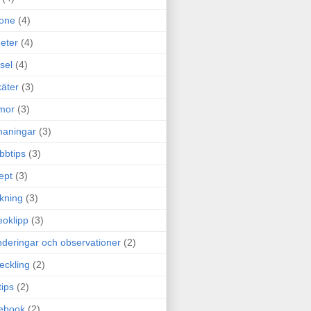
one
(4)
eter
(4)
sel
(4)
äter
(3)
mor
(3)
maningar
(3)
bbtips
(3)
ept
(3)
ckning
(3)
eoklipp
(3)
deringar och observationer
(2)
eckling
(2)
tips
(2)
ebook
(2)