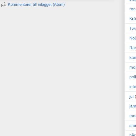
 på:
Kommentarer till inlägget (Atom)
ren
Krö
Twi
Nöj
Ra
kän
mo
poli
int
jul
jäm
mo
sm
hår