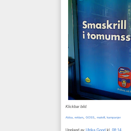
Klickbar bild.
,
,
Abba
,
reklam
GOSS
makrill
,
kampanjer
Upplagd av
Ulrika Good
kl.
08:14