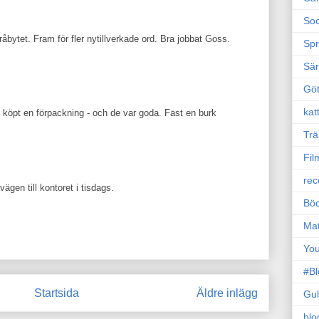
Soc
råbytet. Fram för fler nytillverkade ord. Bra jobbat Goss.
Sp
Sä
Gö
kat
 köpt en förpackning - och de var goda. Fast en burk
Trä
Fil
rec
ägen till kontoret i tisdags.
Böc
Ma
Yo
#B
Startsida
Äldre inlägg
Gul
blo