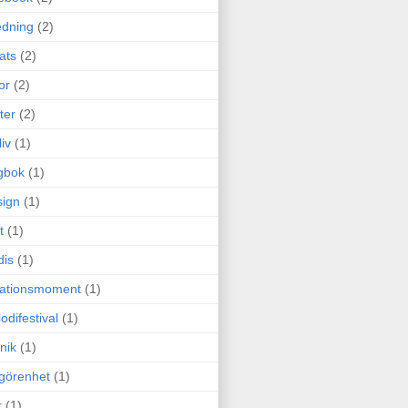
edning
(2)
cats
(2)
or
(2)
ter
(2)
liv
(1)
gbok
(1)
ign
(1)
t
(1)
dis
(1)
itationsmoment
(1)
odifestival
(1)
nik
(1)
görenhet
(1)
r
(1)