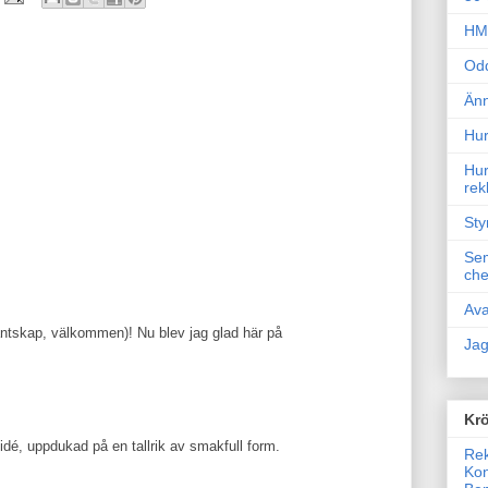
HM 
Odd
Änn
Hur
Hur
rek
Sty
Sem
che
Ava
ntskap, välkommen)! Nu blev jag glad här på
Jag
Krö
 idé, uppdukad på en tallrik av smakfull form.
Rek
Kon