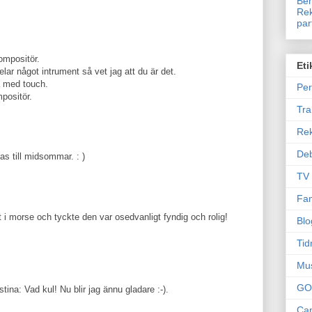
Ben
Rek
par
ompositör.
Eti
ar något intrument så vet jag att du är det.
a med touch.
Per
positör.
Tr
Re
Deb
as till midsommar. : )
TV
Fam
 i morse och tyckte den var osedvanligt fyndig och rolig!
Blo
Tid
Mu
GO
ina: Vad kul! Nu blir jag ännu gladare :-).
Can