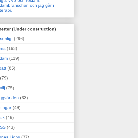
gts VVS och reklam.
lambranschen och jag går i
terapi.
ketter (Under construction)
sonligt
(296)
ams
(163)
klam
(119)
att
(85)
(79)
ilj
(75)
ggvärlden
(63)
ningar
(49)
sik
(46)
SS
(43)
nes Lions
(37)