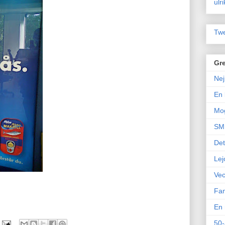
ulr
Twe
Gre
Nej
En 
Mo
SM 
Det
Lej
Vec
Fam
En 
50-