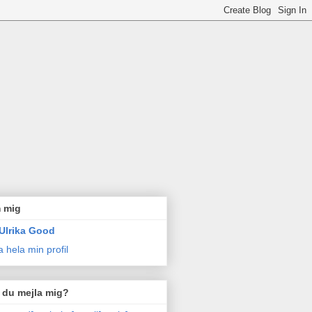
 mig
Ulrika Good
a hela min profil
l du mejla mig?