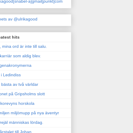
ikagood[snabel-a]gmail[punkt]com
ets av @ulrikagood
atest hits
, mina ord är inte till salu.
karriär som aldig blev.
genakronymerna
i Ledindiss
 bästa av två världar
onet på Gripsholms slott
korevyns horskola
iljen miljömupp på nya äventyr
rejäl människas lördag.
årstalet till Johan