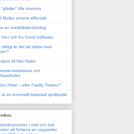
"glädjer" lilla mamma
 Mollys smarta affärsidé
u en medelåldersfredag
 herr och fru Good träffades.
 viktigt är det att jobba med
lam?
rdans till Van Halen
esterslutarblues och
fsassholes
lon Hotel – eller Fawlty Towers?
 är en kriminellt belastad språkpolis
nikor.
lambranschen i nöd och lust.
sten att förlama en copywriter.