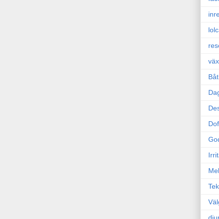
inr
lol
res
väx
Båt
Da
Des
Dof
Go
Irr
Mel
Tek
Väl
dju