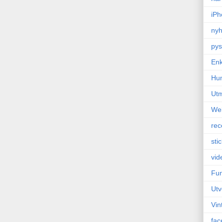
iPh
nyh
pys
Enk
Hu
Ut
We
rec
sti
vid
Fun
Utv
Vin
fac