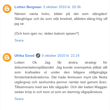
Lotten Bergman
3 oktober 2010 kl. 20:36
Nämen vänta hoho, bilder på det som slängdes!
Slänghögar och du som står bredvid, alldeles släng-hög vill
jag se.
(Och kom igen nu: skiten bakom spisen?)
Svara
Ulrika Good
3 oktober 2010 kl. 22:24
Lotten: Ok. Jag får ändra strategi för
dokumentationsplåtandet. Jag kunde exempelvis plåtat allt
som krafsades ut under den tidigare otillgängliga
fönsterbänksbrädorna. Där hade femtusen mynt (de flesta
utgångna) och sexhundra pennor ramlat ned genom åren.
Tillsammans med sex kilo sågspån. Och där katten Maggan
sedan kröp in och kom ut som en dammig sågspånstuss.
Svara