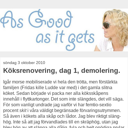
söndag 3 oktober 2010
Köksrenovering, dag 1, demolering.
Igår morse mobiliserade vi hela den trötta, men förstärkta
familjen (Fridas kille Ludde var med) i det gamla slitna
köket. Sedan började vi packa ner alla köksskåpens
innehåll i flyttkartonger. Det som inte slängdes, det vill säga.
För som vanligt undrade jag varför vi har femtio-sextio
procent
skit
i våra väldigt begränsade förvaringsutrymmen.
Så även i kökets alla skåp och lådor. Jag blev riktigt släng-
hög. Inte så att jag förvandlades till en skräphög, utan jag
blev hög av att slänga alla dålig, fula och helt onödiga prylar