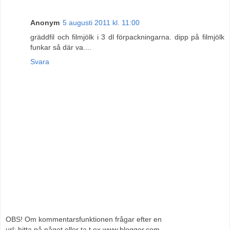
Anonym
5 augusti 2011 kl. 11:00
gräddfil och filmjölk i 3 dl förpackningarna. dipp på filmjölk
funkar så där va....
Svara
OBS! Om kommentarsfunktionen frågar efter en
url; hitta på något eller ta t ex www.blogger.com.