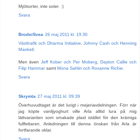
Mjölsorter, inte soter. :)
Svara
BroderSvea
26 maj 2011 kl. 19:30
Västtrafik och Dharma Initiative
,
Johnny Cash och Henning
Mankell
.
Men även
Jeff Kober och Per Moberg, Dayton Callie och
Filip Hammar
samt
Mona Sahlin och Roxanne Richie
.
Svara
Skrymta
27 maj 2011 kl. 09:39
Överhuvudtaget är det lurigt i mejeriavdelningen. Förr när
jag köpte vaniljyoghurt ville Arla alltid lura på mig
lättvarianten som smakade plast istället för den krämiga
fullfettaren. Anledningen till denna önskan från Arla är
fortfarande oklar.
Svara