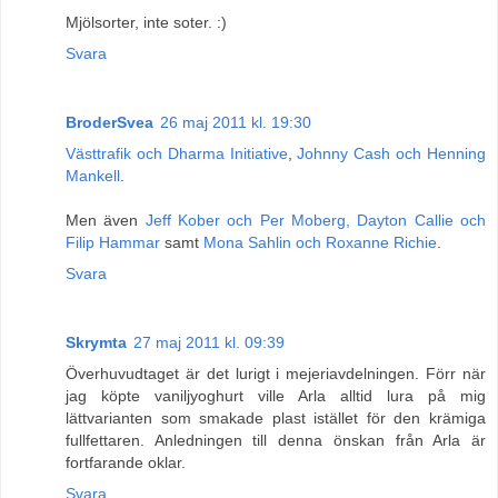
Mjölsorter, inte soter. :)
Svara
BroderSvea
26 maj 2011 kl. 19:30
Västtrafik och Dharma Initiative
,
Johnny Cash och Henning
Mankell
.
Men även
Jeff Kober och Per Moberg, Dayton Callie och
Filip Hammar
samt
Mona Sahlin och Roxanne Richie
.
Svara
Skrymta
27 maj 2011 kl. 09:39
Överhuvudtaget är det lurigt i mejeriavdelningen. Förr när
jag köpte vaniljyoghurt ville Arla alltid lura på mig
lättvarianten som smakade plast istället för den krämiga
fullfettaren. Anledningen till denna önskan från Arla är
fortfarande oklar.
Svara