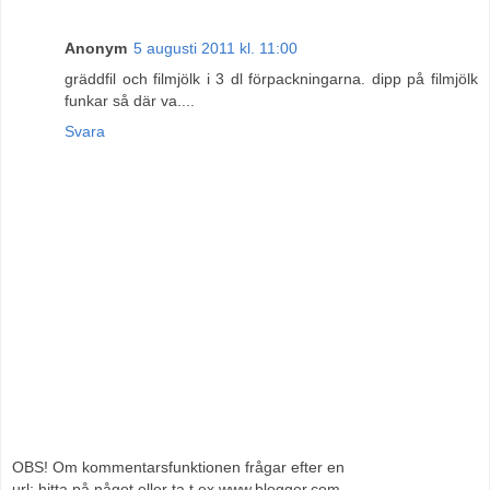
Anonym
5 augusti 2011 kl. 11:00
gräddfil och filmjölk i 3 dl förpackningarna. dipp på filmjölk
funkar så där va....
Svara
OBS! Om kommentarsfunktionen frågar efter en
url; hitta på något eller ta t ex www.blogger.com.