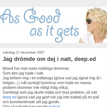
måndag 17 december 2007
Jag drömde om dej i natt, deep.ed
Ibland har man extra märkliga drömmar.
Som den jag hade i natt.
Jag befann mig i en tvättstuga (gissa vad jag ägnat mig åt i
helgen...) i nåt sunkigt hyreshus som hade en massa
problem (kommer inte riktigt ihåg vilka).
Samtidigt som jag skulle tvätta och lösa problem, så satt
deep.ed
(gissa vad jag gjort när jag inte tvättat) på en pall
och kommenterade allt jag gjorde.
Och så kallade han mig för
korkad
.