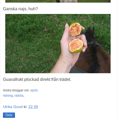
Ganska najs, huh?
Guavafrukt plockad direkt från trädet.
Andra bloggar om:
sport,
ridning
,
rädsla
,
Ulrika Good
kl.
22:39
Dela