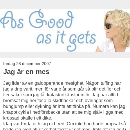
fredag 28 december 2007
Jag är en mes
Jag lider av en galopperande mesighet. Någon tuffing har
jag aldrig varit, men för varje år som går så blir det fler och
fler saker som jag får katastrofkänslor inför. Jag har alltid
bromsat mig ner för alla skidbackar och övningar som
bungjump eller dykning är inte att tänka på. Numera kan jag
knappt cykla i nedförsbacke utan att se mig själv ligga med
krossad skalle i ett dike.
Idag var Frida och jag och red. Om inte hon hade propsat så
hade jag med all säkerhet fegat ur det med, trots att jag ridit i