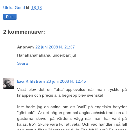
Ulrika Good
kl.
18:13
Dela
2 kommentarer:
Anonym
22 juni 2008 kl. 21:37
Hahahahahahaha, underbart ju!
Svara
Eva Kihlström
23 juni 2008 kl. 12:45
Visst blev det en "aha"-upplevelse när man tryckte på
knappen och precis alla begrepp blev svenska!
Inte hade jag en aning om att "wall" på engelska betyder
"gästbok" . Är det någon gammal anglosachsisk tradition att
gästerna skriver på värdens vägg när man har varit på
kalas, tro? Skulle vara kul att veta! Och vad handlar i så fall
den gamla låten "Another brick In The Wall" om? En annan