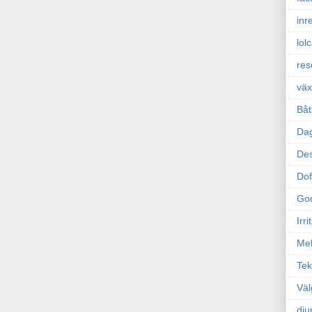
inr
lol
res
väx
Båt
Da
Des
Dof
Go
Irr
Mel
Tek
Väl
dju