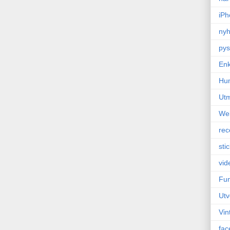
iPh
nyh
pys
Enk
Hu
Ut
We
rec
sti
vid
Fun
Utv
Vin
fac