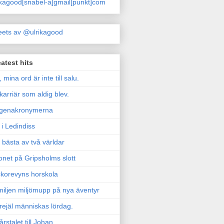
ikagood[snabel-a]gmail[punkt]com
ets av @ulrikagood
atest hits
, mina ord är inte till salu.
karriär som aldig blev.
genakronymerna
i Ledindiss
 bästa av två världar
onet på Gripsholms slott
korevyns horskola
iljen miljömupp på nya äventyr
rejäl människas lördag.
årstalet till Johan