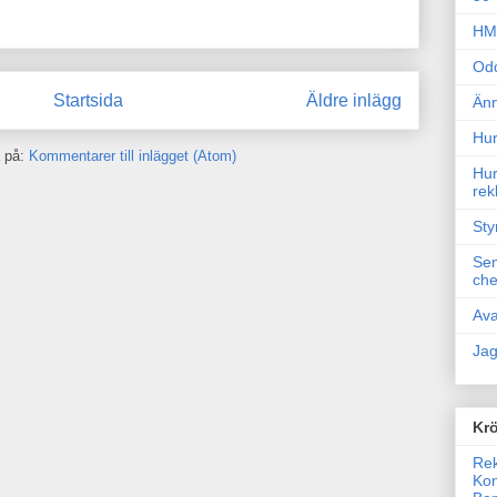
HM 
Odd
Startsida
Äldre inlägg
Änn
Hur
 på:
Kommentarer till inlägget (Atom)
Hur
rek
Sty
Sem
che
Ava
Jag
Krö
Rek
Kon