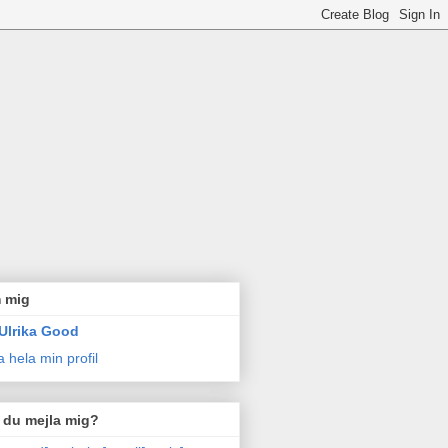
 mig
Ulrika Good
a hela min profil
l du mejla mig?