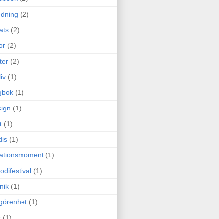
edning
(2)
cats
(2)
or
(2)
ter
(2)
liv
(1)
gbok
(1)
ign
(1)
t
(1)
dis
(1)
itationsmoment
(1)
odifestival
(1)
nik
(1)
görenhet
(1)
r
(1)