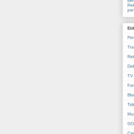
Ben
Rek
par
Eti
Per
Tr
Re
Deb
TV
Fam
Blo
Tid
Mu
GO
Can