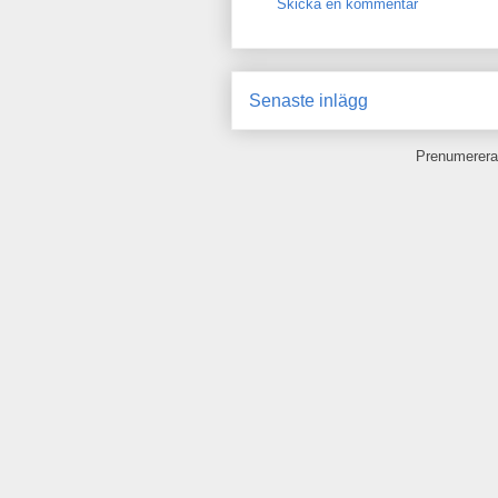
Skicka en kommentar
Senaste inlägg
Prenumerera