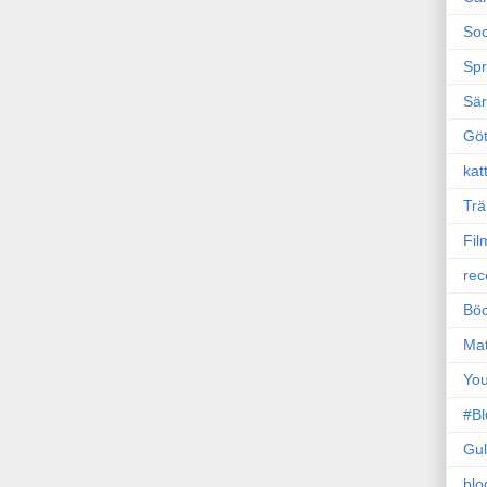
Soc
Sp
Sä
Gö
kat
Trä
Fil
rec
Böc
Ma
Yo
#B
Gul
blo