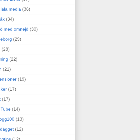
iala media
(36)
råk
(34)
rö med omnejd
(30)
teborg
(29)
t
(28)
ning
(22)
m
(21)
ensioner
(19)
ker
(17)
t
(17)
uTube
(14)
logg100
(13)
dägget
(12)
ggtips
(12)