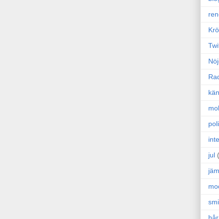
ren
Krö
Twi
Nöj
Ra
kän
mo
poli
int
jul
jäm
mo
sm
hår