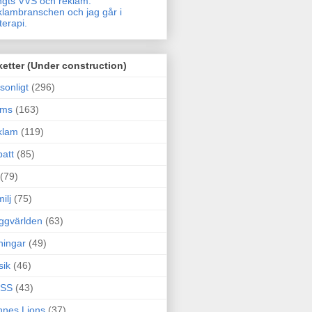
gts VVS och reklam.
lambranschen och jag går i
terapi.
ketter (Under construction)
sonligt
(296)
ams
(163)
klam
(119)
att
(85)
(79)
ilj
(75)
ggvärlden
(63)
ningar
(49)
sik
(46)
SS
(43)
nes Lions
(37)