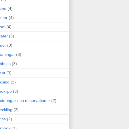
one
(4)
eter
(4)
sel
(4)
äter
(3)
mor
(3)
maningar
(3)
bbtips
(3)
ept
(3)
ckning
(3)
eoklipp
(3)
deringar och observationer
(2)
eckling
(2)
tips
(2)
ebook
(2)