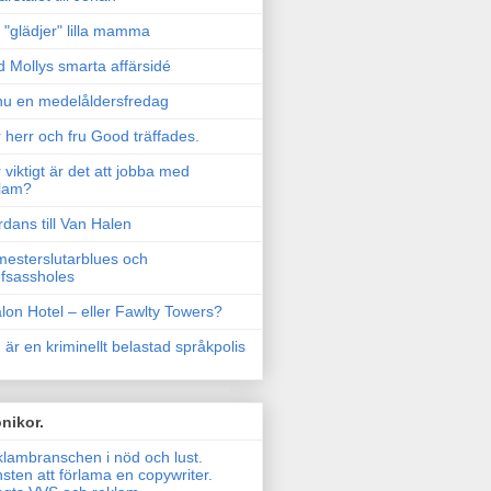
"glädjer" lilla mamma
 Mollys smarta affärsidé
u en medelåldersfredag
 herr och fru Good träffades.
 viktigt är det att jobba med
lam?
rdans till Van Halen
esterslutarblues och
fsassholes
lon Hotel – eller Fawlty Towers?
 är en kriminellt belastad språkpolis
nikor.
lambranschen i nöd och lust.
sten att förlama en copywriter.