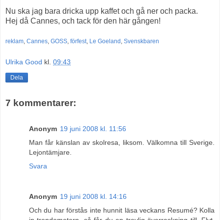
Nu ska jag bara dricka upp kaffet och gå ner och packa.
Hej då Cannes, och tack för den här gången!
reklam
,
Cannes
,
GOSS
,
förfest
,
Le Goeland
,
Svenskbaren
Ulrika Good
kl.
09:43
Dela
7 kommentarer:
Anonym
19 juni 2008 kl. 11:56
Man får känslan av skolresa, liksom. Välkomna till Sverige.
Lejontämjare.
Svara
Anonym
19 juni 2008 kl. 14:16
Och du har förstås inte hunnit läsa veckans Resumé? Kolla
in trendometern, så får du en trevlig överraskning till. Flyt,