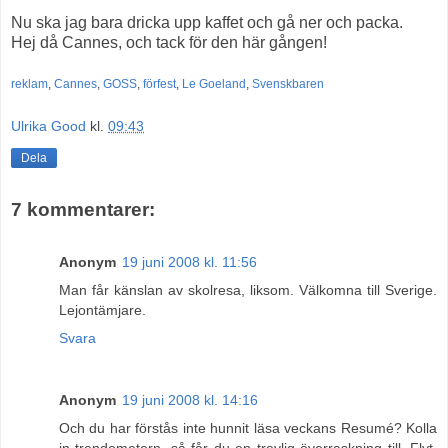
Nu ska jag bara dricka upp kaffet och gå ner och packa.
Hej då Cannes, och tack för den här gången!
reklam
,
Cannes
,
GOSS
,
förfest
,
Le Goeland
,
Svenskbaren
Ulrika Good
kl.
09:43
Dela
7 kommentarer:
Anonym
19 juni 2008 kl. 11:56
Man får känslan av skolresa, liksom. Välkomna till Sverige.
Lejontämjare.
Svara
Anonym
19 juni 2008 kl. 14:16
Och du har förstås inte hunnit läsa veckans Resumé? Kolla
in trendometern, så får du en trevlig överraskning till. Flyt,