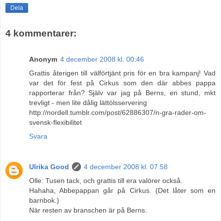
Dela
4 kommentarer:
Anonym
4 december 2008 kl. 00:46
Grattis återigen till välförtjänt pris för en bra kampanj! Vad
var det för fest på Cirkus som den där abbes pappa
rapporterar från? Själv var jag på Berns, en stund, mkt
trevligt - men lite dålig lättölsservering
http://nordell.tumblr.com/post/62886307/n-gra-rader-om-
svensk-flexibilitet
Svara
Ulrika Good
4 december 2008 kl. 07:58
Olle: Tusen tack, och grattis till era valörer också.
Hahaha, Abbepappan går på Cirkus. (Det låter som en
barnbok.)
När resten av branschen är på Berns.