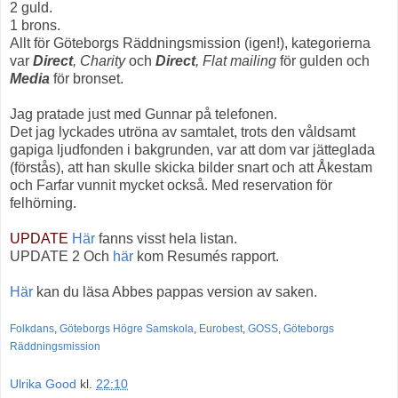
2 guld.
1 brons.
Allt för Göteborgs Räddningsmission (igen!), kategorierna
var
Direct
, Charity
och
Direct
,
Flat mailing
för gulden och
Media
för bronset.
Jag pratade just med Gunnar på telefonen.
Det jag lyckades utröna av samtalet, trots den våldsamt
gapiga ljudfonden i bakgrunden, var att dom var jätteglada
(förstås), att han skulle skicka bilder snart och att Åkestam
och Farfar vunnit mycket också. Med reservation för
felhörning.
UPDATE
Här
fanns visst hela listan.
UPDATE 2 Och
här
kom Resumés rapport.
Här
kan du läsa Abbes pappas version av saken.
Folkdans
,
Göteborgs Högre Samskola
,
Eurobest
,
GOSS
,
Göteborgs
Räddningsmission
Ulrika Good
kl.
22:10