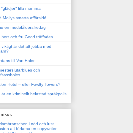
"glädjer" lilla mamma
 Mollys smarta affärsidé
u en medelåldersfredag
 herr och fru Good träffades.
 viktigt är det att jobba med
lam?
rdans till Van Halen
esterslutarblues och
fsassholes
lon Hotel – eller Fawlty Towers?
 är en kriminellt belastad språkpolis
nikor.
lambranschen i nöd och lust.
sten att förlama en copywriter.