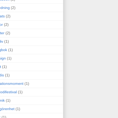
edning
(2)
cats
(2)
or
(2)
ter
(2)
liv
(1)
gbok
(1)
ign
(1)
t
(1)
dis
(1)
itationsmoment
(1)
odifestival
(1)
nik
(1)
görenhet
(1)
r
(1)