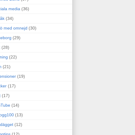
iala media
(36)
råk
(34)
rö med omnejd
(30)
teborg
(29)
t
(28)
ning
(22)
m
(21)
ensioner
(19)
ker
(17)
t
(17)
uTube
(14)
logg100
(13)
dägget
(12)
ggtips
(12)