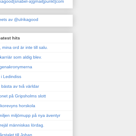
ikagood[snabel-a]gmail[punkt]com
ets av @ulrikagood
atest hits
, mina ord är inte till salu.
karriär som aldig blev.
genakronymerna
i Ledindiss
 bästa av två världar
onet på Gripsholms slott
korevyns horskola
iljen miljömupp på nya äventyr
rejäl människas lördag.
årstalet till Johan