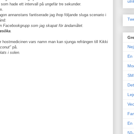
ulr
 som hade ett intervall på ungefär tre sekunder.
m.
ågon annanstans fantiserade jag ihop följande sluga scenario i
Twe
ånd:
l en Facebookgrupp som jag skapat för ändamålet.
besöka
.
Gre
är hostmedicinen vars namn man kan sjunga refrängen till Kikki
Nej
conut"
på.
lats i solen.
En 
Mo
SM 
Det
Lej
Vec
Fam
En 
50-