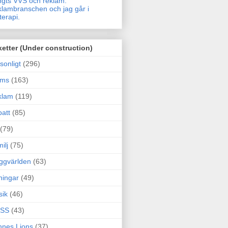
gts VVS och reklam.
lambranschen och jag går i
terapi.
ketter (Under construction)
sonligt
(296)
ams
(163)
klam
(119)
att
(85)
(79)
ilj
(75)
ggvärlden
(63)
ningar
(49)
sik
(46)
SS
(43)
nes Lions
(37)