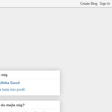
 mig
Ulrika Good
a hela min profil
l du mejla mig?