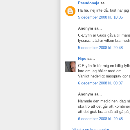
Pseudonaja
sa...
Ha ha, nej inte då, fast när jag
5 december 2008 kl. 10:05
Anonym sa...
C-Etyfin är Guds gåva till män
lyssna.. Jädrar vilken bra medi
5 december 2008 kl. 20:48
Nipe
sa...
C-Etyfin är för mig en billig fy
inte om jag håller med om...
Vanligt hederligt nässpray gö
6 december 2008 kl. 00:07
Anonym sa...
Nämnde den medicinen idag när
ska tro att det går att kombine
att det gick bra ändå att gå på j
6 december 2008 kl. 20:48
Skicka en kommentar