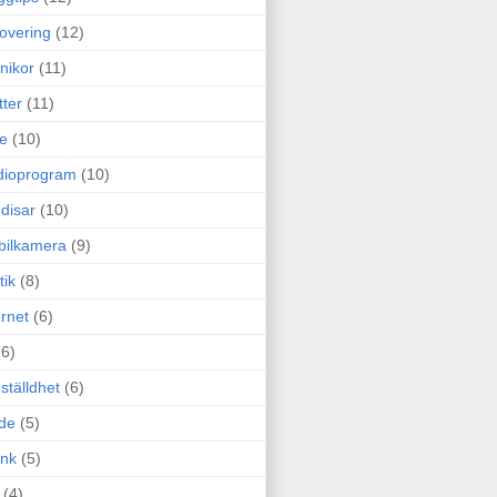
overing
(12)
nikor
(11)
tter
(11)
e
(10)
dioprogram
(10)
disar
(10)
bilkamera
(9)
tik
(8)
ernet
(6)
(6)
ställdhet
(6)
de
(5)
ink
(5)
(4)