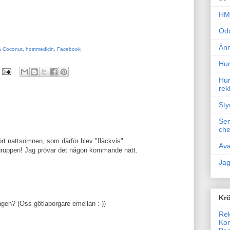
HM 
Odd
Änn
 Coconut
,
hostmedicin
,
Facebook
Hur
Hur
rek
Sty
Sem
che
rt nattsömnen, som därför blev "fläckvis".
Ava
gruppen! Jag prövar det någon kommande natt.
Jag
Krö
ngen? (Oss götlaborgare emellan :-))
Rek
Kon