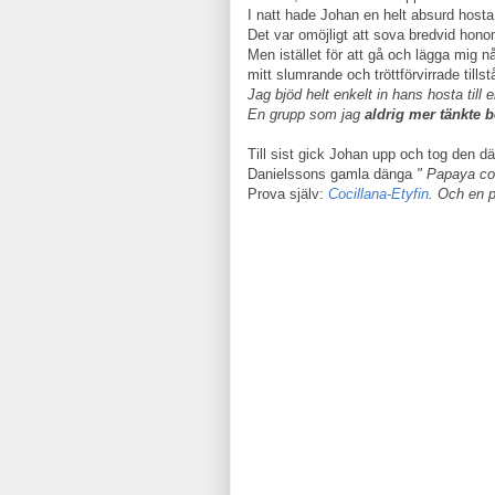
I natt hade Johan en helt absurd hosta
Det var omöjligt att sova bredvid hono
Men istället för att gå och lägga mig n
mitt slumrande och tröttförvirrade tillst
Jag bjöd helt enkelt in hans hosta til
En grupp som jag
aldrig mer tänkte 
Till sist gick Johan upp och tog den d
Danielssons gamla dänga
" Papaya co
Prova själv:
Cocillana-Etyfin
. Och en p