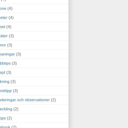
one
(4)
eter
(4)
sel
(4)
äter
(3)
mor
(3)
maningar
(3)
bbtips
(3)
ept
(3)
ckning
(3)
eoklipp
(3)
deringar och observationer
(2)
eckling
(2)
tips
(2)
ebook
(2)