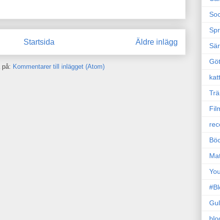
Soc
Sp
Startsida
Äldre inlägg
Sä
Gö
 på:
Kommentarer till inlägget (Atom)
kat
Trä
Fil
rec
Böc
Ma
Yo
#B
Gul
blo