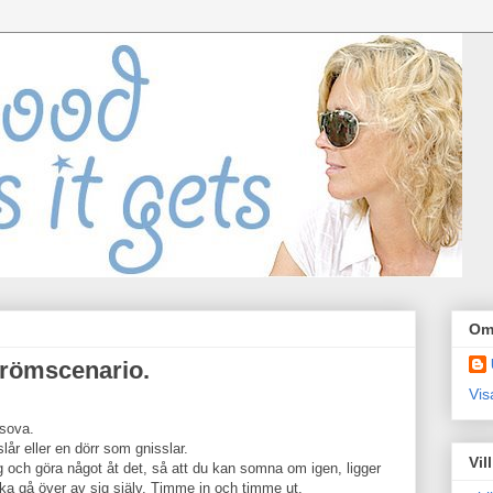
Om
drömscenario.
Vis
 sova.
lår eller en dörr som gnisslar.
Vil
g och göra något åt det, så att du kan somna om igen, ligger
ka gå över av sig själv. Timme in och timme ut.