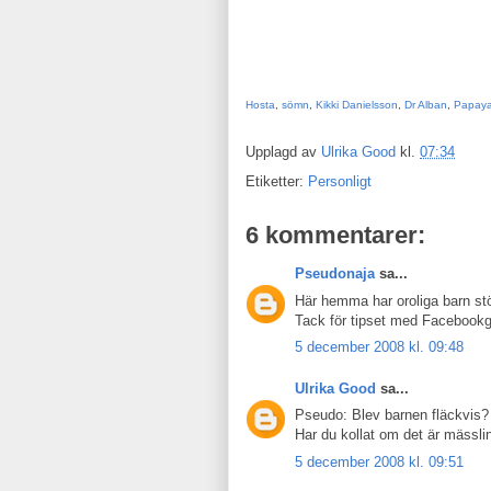
Hosta
,
sömn
,
Kikki Danielsson
,
Dr Alban
,
Papaya
Upplagd av
Ulrika Good
kl.
07:34
Etiketter:
Personligt
6 kommentarer:
Pseudonaja
sa...
Här hemma har oroliga barn stö
Tack för tipset med Facebook
5 december 2008 kl. 09:48
Ulrika Good
sa...
Pseudo: Blev barnen fläckvis?
Har du kollat om det är mässli
5 december 2008 kl. 09:51