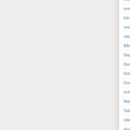
inr
lol
res
väx
Båt
Da
Des
Dof
Go
Irr
Mel
Tek
Väl
dju