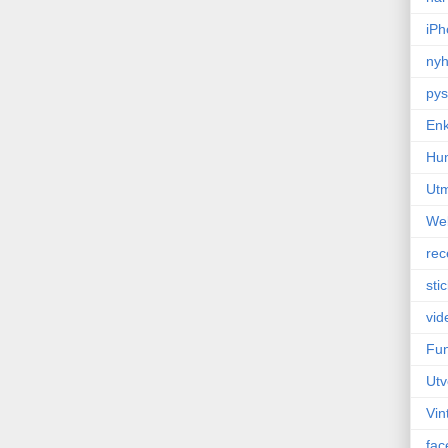
iPh
nyh
pys
Enk
Hu
Ut
We
rec
sti
vid
Fun
Utv
Vin
fac