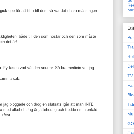
Ben
Rek
par
 gick upp för att titta till dem så var det i bara mässingen.
Eti
skligheten, både till den som hostar och den som måste
Per
cin det är!
Tr
Re
Deb
lla. Fy fasen vad världen snurrar. Så bra medicin vet jag
TV
r samma sak.
Fam
Blo
Tid
 jag bloggade och drog en slutsats igår att man INTE
ra med alkohol. Jag är jättehostig och trodde i min enfald
Mu
ulfest...
GO
Can