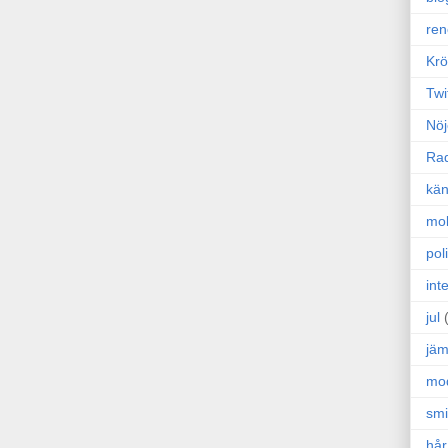
ren
Krö
Twi
Nöj
Ra
kän
mo
poli
int
jul
jäm
mo
sm
hår