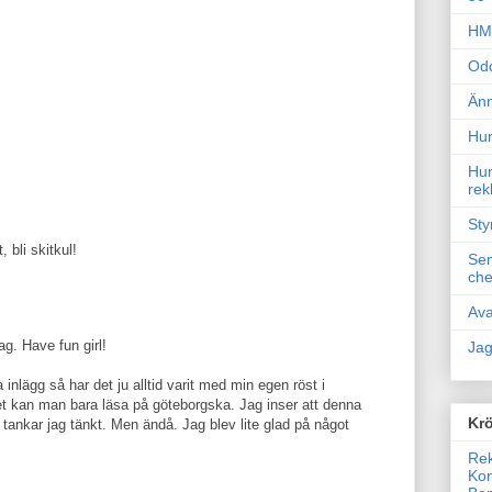
HM 
Odd
Änn
Hur
Hur
rek
Sty
 bli skitkul!
Sem
che
Ava
ag. Have fun girl!
Jag
a inlägg så har det ju alltid varit med min egen röst i
et kan man bara läsa på göteborgska. Jag inser att denna
Krö
e tankar jag tänkt. Men ändå. Jag blev lite glad på något
Rek
Kon