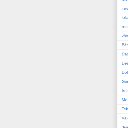
inr
lol
res
väx
Båt
Da
Des
Dof
Go
Irr
Mel
Tek
Väl
dju