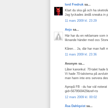
lord Fredruk
sa...
Klart du ska gå och ha sketroli
Jag lyckades ändå sneaka in p
11 mars 2009 kl. 23:29
Anjo
sa...
Här har du en reklamare som in
liknande händer med oss Ston
Kåren... Ja, där har man haft 
11 mars 2009 kl. 23:36
Anonym sa...
Låter kanonkul. 70-talet hade 
Vi hade 70-talstema på avslutn
man hann inte ens servera des
Apropå FB - du har väl notera
gid=5679569429&ref=ts
12 mars 2009 kl. 00:02
Åsa Dahlqvist
sa...