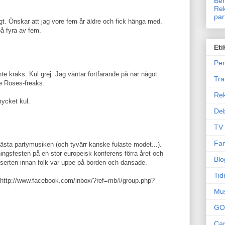
Ben
Rek
par
gt. Önskar att jag vore fem år äldre och fick hänga med.
å fyra av fem.
Eti
Per
te kräks. Kul grej. Jag väntar fortfarande på när något
Tr
e Roses-freaks.
Re
mycket kul.
Deb
TV
Fam
bästa partymusiken (och tyvärr kanske fulaste modet...).
ingsfesten på en stor europeisk konferens förra året och
Blo
serten innan folk var uppe på borden och dansade.
Tid
t http://www.facebook.com/inbox/?ref=mb#/group.php?
Mu
GO
Can