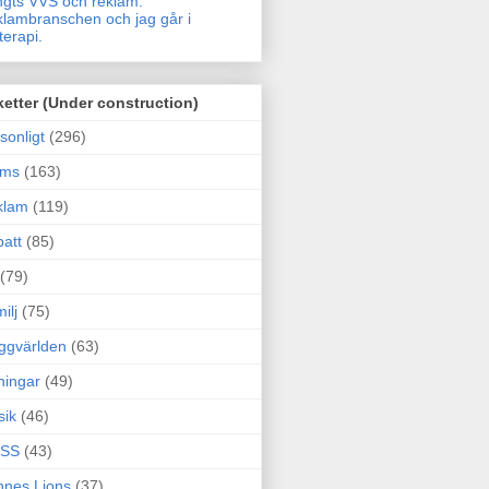
gts VVS och reklam.
lambranschen och jag går i
terapi.
ketter (Under construction)
sonligt
(296)
ams
(163)
klam
(119)
att
(85)
(79)
ilj
(75)
ggvärlden
(63)
ningar
(49)
sik
(46)
SS
(43)
nes Lions
(37)