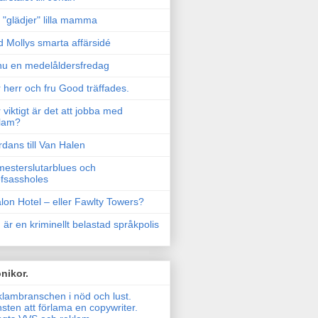
"glädjer" lilla mamma
 Mollys smarta affärsidé
u en medelåldersfredag
 herr och fru Good träffades.
 viktigt är det att jobba med
lam?
rdans till Van Halen
esterslutarblues och
fsassholes
lon Hotel – eller Fawlty Towers?
 är en kriminellt belastad språkpolis
nikor.
lambranschen i nöd och lust.
sten att förlama en copywriter.