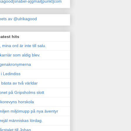
ikagood[snabel-a]gmail[punkt]com
ets av @ulrikagood
atest hits
, mina ord är inte till salu.
karriär som aldig blev.
genakronymerna
i Ledindiss
 bästa av två världar
onet på Gripsholms slott
korevyns horskola
iljen miljömupp på nya äventyr
rejäl människas lördag.
årstalet till Johan