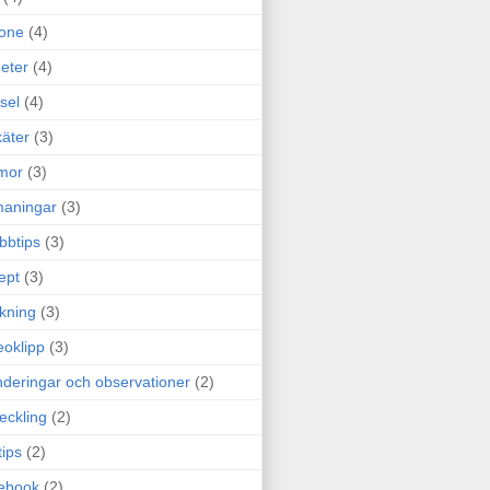
one
(4)
eter
(4)
sel
(4)
äter
(3)
mor
(3)
maningar
(3)
bbtips
(3)
ept
(3)
ckning
(3)
eoklipp
(3)
deringar och observationer
(2)
eckling
(2)
tips
(2)
ebook
(2)