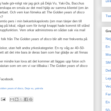
ulr
g hade gör-roligt när jag gick på Déjà Vu, Yaki-Da, Bacchus
terskapa en smula av det med hjälp av samma klientel (om än
nderbart. Och vem kan förneka att
The Golden years of disco
Twe
n?
mtio pers i min bekantskapskrets (om man tänjer den till
ddag på lokal, något som för övrigt knappt hade kommit till stånd
ruppfunktion. Vem orkar administrera en sådan sak via mail
Gre
Nej
 folk från
The Golden years of disco
blir allt mer frekventa på
En 
skor, utan helt andra yrkeskategorier. En ny våg av 40–50-
sett att det inte bara är deras barn som har glädje av att finnas
Mo
ller mindre kan lova att det kommer att läggas upp foton och
SM 
nästan som om om vi var tillbaka i
The Golden years of disco
Det
Lej
 Facebook.
Vec
olden years of disco
,
Deja vu
,
yaki-da
Fam
En 
50-