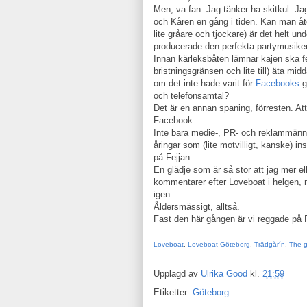
Men, va fan. Jag tänker ha skitkul. Ja
och Kåren en gång i tiden. Kan man å
lite gråare och tjockare) är det helt u
producerade den perfekta partymusike
Innan kärleksbåten lämnar kajen ska fe
bristningsgränsen och lite till) äta mi
om det inte hade varit för
Facebooks
g
och telefonsamtal?
Det är en annan spaning, förresten. Att
Facebook.
Inte bara medie-, PR- och reklammänni
åringar som (lite motvilligt, kanske) in
på Fejjan.
En glädje som är så stor att jag mer e
kommentarer efter Loveboat i helgen, 
igen.
Åldersmässigt, alltså.
Fast den här gången är vi reggade på
Loveboat
,
Loveboat Göteborg
,
Trädgår´n
,
The g
Upplagd av
Ulrika Good
kl.
21:59
Etiketter:
Göteborg