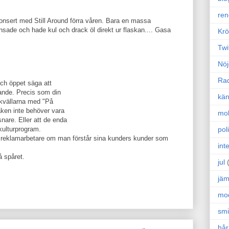
ren
konsert med Still Around förra våren. Bara en massa
ade och hade kul och drack öl direkt ur flaskan.... Gasa
Krö
Twi
Nöj
Ra
och öppet säga att
ande. Precis som din
kän
skvällarna med "På
aken inte behöver vara
mo
nare. Eller att de enda
poli
ulturprogram.
re reklamarbetare om man förstår sina kunders kunder som
int
å spåret.
jul
jäm
mo
sm
hår