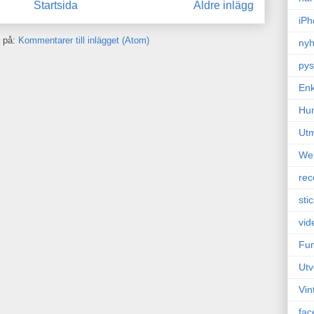
Startsida
Äldre inlägg
iPh
 på:
Kommentarer till inlägget (Atom)
nyh
pys
Enk
Hu
Ut
We
rec
sti
vid
Fun
Utv
Vin
fac