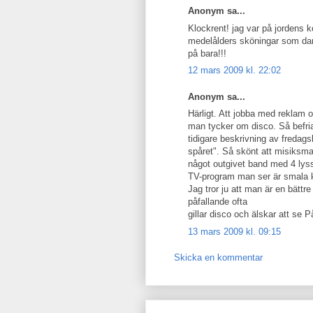
Anonym sa...
Klockrent! jag var på jordens 
medelålders sköningar som dans
på bara!!!
12 mars 2009 kl. 22:02
Anonym sa...
Härligt. Att jobba med reklam 
man tycker om disco. Så befri
tidigare beskrivning av fredag
spåret". Så skönt att misiksm
något outgivet band med 4 lyss
TV-program man ser är smala k
Jag tror ju att man är en bätt
påfallande ofta
gillar disco och älskar att se P
13 mars 2009 kl. 09:15
Skicka en kommentar