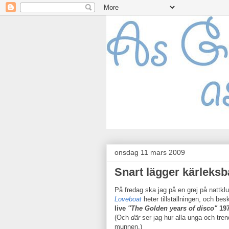
onsdag 11 mars 2009
Snart lägger kärleksbå
På fredag ska jag på en grej på nattkl
Loveboat
heter tillställningen, och bes
live
"The Golden years of disco"
197
(Och
där
ser jag hur alla unga och trend
munnen.)