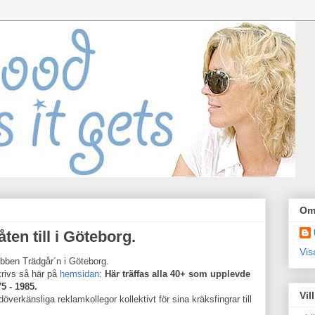
Om
ten till i Göteborg.
Vis
ubben Trädgår´n i Göteborg.
krivs så här på
hemsidan
:
Här träffas alla 40+ som upplevde
5 - 1985.
Vil
överkänsliga reklamkollegor kollektivt för sina kräksfingrar till