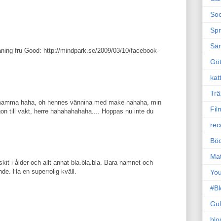
Soc
Sp
Sä
aning fru Good: http://mindpark.se/2009/03/10/facebook-
Gö
kat
Trä
 mamma haha, oh hennes vännina med make hahaha, min
Fil
n till vakt, herre hahahahahaha.... Hoppas nu inte du
rec
Böc
Ma
 skit i ålder och allt annat bla.bla.bla. Bara namnet och
de. Ha en superrolig kväll.
Yo
#B
Gul
blo