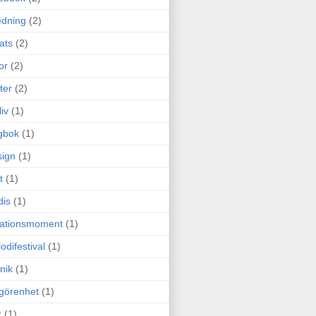
edning
(2)
cats
(2)
or
(2)
ter
(2)
liv
(1)
gbok
(1)
ign
(1)
t
(1)
dis
(1)
itationsmoment
(1)
odifestival
(1)
nik
(1)
görenhet
(1)
r
(1)