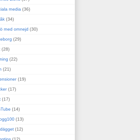
iala media
(36)
råk
(34)
rö med omnejd
(30)
teborg
(29)
t
(28)
ning
(22)
m
(21)
ensioner
(19)
ker
(17)
t
(17)
uTube
(14)
logg100
(13)
dägget
(12)
ggtips
(12)