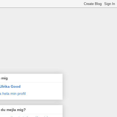
 mig
Ulrika Good
a hela min profil
l du mejla mig?