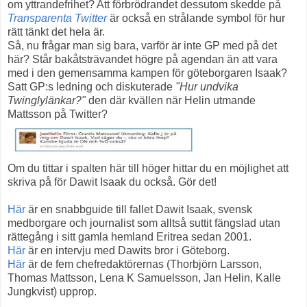
om yttrandefrihet? Att förbrödrandet dessutom skedde på
Transparenta Twitter
är också en strålande symbol för hur
rätt tänkt det hela är.
Så, nu frågar man sig bara, varför är inte GP med på det
här? Står bakåtsträvandet högre på agendan än att vara
med i den gemensamma kampen för göteborgaren Isaak?
Satt GP:s ledning och diskuterade
"Hur undvika
Twinglylänkar?"
den där kvällen när Helin utmande
Mattsson på Twitter?
Om du tittar i spalten här till höger hittar du en möjlighet att
skriva på för Dawit Isaak du också. Gör det!
Här
är en snabbguide till fallet Dawit Isaak, svensk
medborgare och journalist som alltså suttit fängslad utan
rättegång i sitt gamla hemland Eritrea sedan 2001.
Här
är en intervju med Dawits bror i Göteborg.
Här
är de fem chefredaktörernas
(Thorbjörn Larsson,
Thomas Mattsson, Lena K Samuelsson, Jan Helin, Kalle
Jungkvist)
upprop.