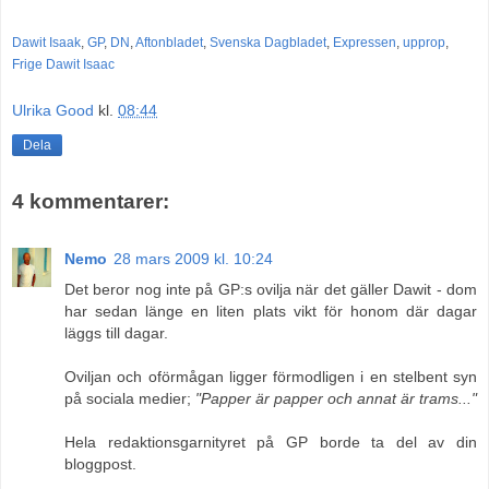
Dawit Isaak
,
GP
,
DN
,
Aftonbladet
,
Svenska Dagbladet
,
Expressen
,
upprop
,
Frige Dawit Isaac
Ulrika Good
kl.
08:44
Dela
4 kommentarer:
Nemo
28 mars 2009 kl. 10:24
Det beror nog inte på GP:s ovilja när det gäller Dawit - dom
har sedan länge en liten plats vikt för honom där dagar
läggs till dagar.
Oviljan och oförmågan ligger förmodligen i en stelbent syn
på sociala medier;
"Papper är papper och annat är trams..."
Hela redaktionsgarnityret på GP borde ta del av din
bloggpost.