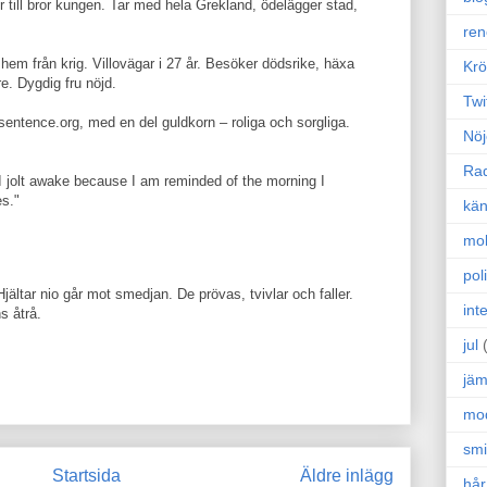
r till bror kungen. Tar med hela Grekland, ödelägger stad,
ren
hem från krig. Villovägar i 27 år. Besöker dödsrike, häxa
Krö
e. Dygdig fru nöjd.
Twi
tence.org, med en del guldkorn – roliga och sorgliga.
Nöj
Ra
I jolt awake because I am reminded of the morning I
es."
kän
mo
poli
jältar nio går mot smedjan. De prövas, tvivlar och faller.
int
ns åtrå.
jul
jäm
mo
sm
Startsida
Äldre inlägg
hår