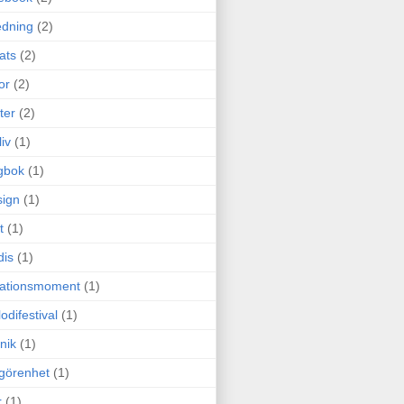
edning
(2)
cats
(2)
or
(2)
ter
(2)
liv
(1)
gbok
(1)
ign
(1)
t
(1)
dis
(1)
itationsmoment
(1)
odifestival
(1)
nik
(1)
görenhet
(1)
r
(1)