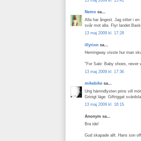
13 maj 2009 kl. 13:41
Nemo
sa...
Alla har ångest. Jag sitter i en
svår mot alla. Flyr landet.Bask
13 maj 2009 kl. 17:28
illyrion
sa...
Hemingway visste hur man skul
"For Sale: Baby shoes, never 
13 maj 2009 kl. 17:36
mikebike
sa...
Ung hämndlysten prins vill mör
Grinigt läge. Giftriggat svärdsla
13 maj 2009 kl. 18:15
Anonym sa...
Bra ide!
Gud skapade allt. Hans son offr