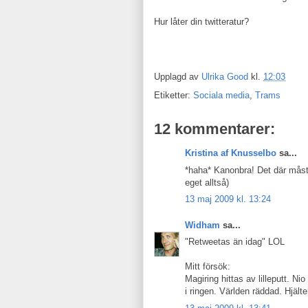
H
ur låter din twitteratur?
Upplagd av
Ulrika Good
kl.
12:03
Etiketter:
Sociala media
,
Trams
12 kommentarer:
Kristina af Knusselbo
sa...
*haha* Kanonbra! Det där måst
eget alltså)
13 maj 2009 kl. 13:24
Widham
sa...
"Retweetas än idag" LOL
Mitt försök:
Magiring hittas av lilleputt. Ni
i ringen. Världen räddad. Hjälte