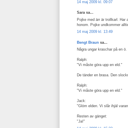
14 maj 2009 kl. 09:07
Sara sa...
Pojke med ärr är trollkarl. Har 
honom. Pojke undkommer alltid.
14 maj 2009 kl. 13:49
Bengt Braun
sa...
Några ungar kraschar på en ö.
Ralph:
"Vi måste göra upp en eld."
De tänder en brasa. Den slock
Ralph:
"Vi måste göra upp en eld."
Jack:
"Glöm elden. Vi slår ihjäl varand
Resten av gänget:
"Ja!"