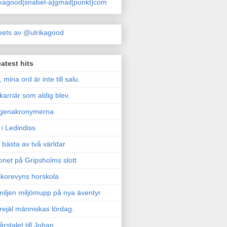
ikagood[snabel-a]gmail[punkt]com
ets av @ulrikagood
atest hits
, mina ord är inte till salu.
karriär som aldig blev.
genakronymerna
i Ledindiss
 bästa av två världar
onet på Gripsholms slott
korevyns horskola
iljen miljömupp på nya äventyr
rejäl människas lördag.
årstalet till Johan