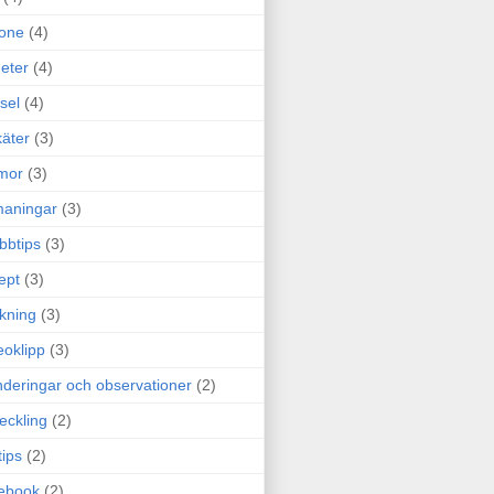
one
(4)
eter
(4)
sel
(4)
äter
(3)
mor
(3)
maningar
(3)
bbtips
(3)
ept
(3)
ckning
(3)
eoklipp
(3)
deringar och observationer
(2)
eckling
(2)
tips
(2)
ebook
(2)