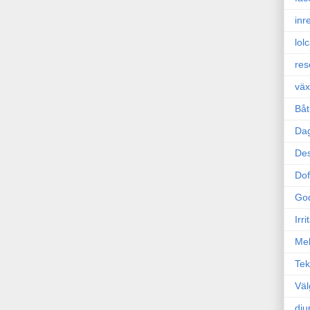
inr
lol
res
väx
Båt
Da
Des
Dof
Go
Irr
Mel
Tek
Väl
dju