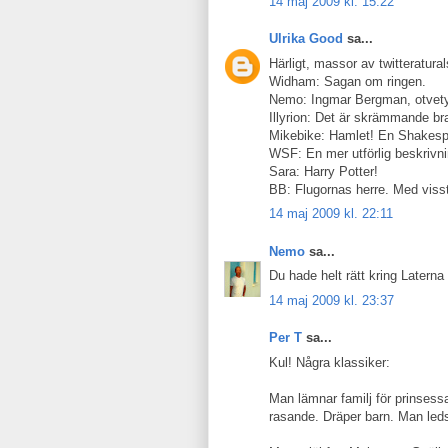
14 maj 2009 kl. 15:22
Ulrika Good
sa...
Härligt, massor av twitteratural
Widham: Sagan om ringen.
Nemo: Ingmar Bergman, otvetyd
Illyrion: Det är skrämmande br
Mikebike: Hamlet! En Shakespe
WSF: En mer utförlig beskrivn
Sara: Harry Potter!
BB: Flugornas herre. Med visst
14 maj 2009 kl. 22:11
Nemo
sa...
Du hade helt rätt kring Laterna
14 maj 2009 kl. 23:37
Per T
sa...
Kul! Några klassiker:
Man lämnar familj för prinsess
rasande. Dräper barn. Man leds