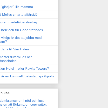
"glädjer" lilla mamma
 Mollys smarta affärsidé
u en medelåldersfredag
 herr och fru Good träffades.
 viktigt är det att jobba med
lam?
rdans till Van Halen
esterslutarblues och
fsassholes
lon Hotel – eller Fawlty Towers?
 är en kriminellt belastad språkpolis
nikor.
lambranschen i nöd och lust.
sten att förlama en copywriter.