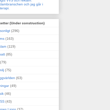
gts VVS och reklam.
lambranschen och jag går i
terapi.
ketter (Under construction)
sonligt
(296)
ams
(163)
klam
(119)
att
(85)
(79)
ilj
(75)
ggvärlden
(63)
ningar
(49)
sik
(46)
SS
(43)
nes Lions
(37)