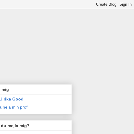
 mig
Ulrika Good
a hela min profil
l du mejla mig?