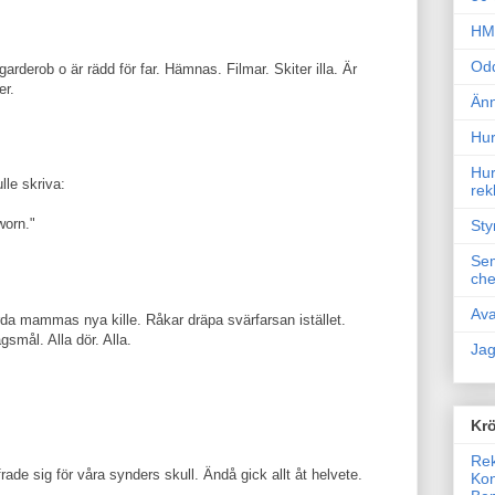
HM 
Odd
 garderob o är rädd för far. Hämnas. Filmar. Skiter illa. Är
er.
Änn
Hur
Hur
le skriva:
rek
worn."
Sty
Sem
che
Ava
da mammas nya kille. Råkar dräpa svärfarsan istället.
gsmål. Alla dör. Alla.
Jag
Krö
Rek
ade sig för våra synders skull. Ändå gick allt åt helvete.
Kon