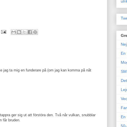
ulr
Twe
Gre
Nej
En 
Mo
e jag ta mig en funderare på (om jag kan komma på nåt
SM 
Det
Lej
Vec
Fam
o tappra ger sig ut att förstöra den. Två når vulkan, snubblar
En 
n får bruden.
50-