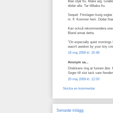
Man stjäl fru. Make arg. Gnälle
dödar alla. Tar tillbaka fru.
Sequel: Förslagen kung seglar 
m. fl. Kommer hem. Dödar friar
Kan också rekommendera onesen
Bland annat detta:
"On especially quiet mornings 
wasn't awoken by your tiny cri
18 maj 2009 kl. 20:48
Anonym sa...
Ondskans ring är funnen åter. H
Seger till slut tack vare fiende
20 maj 2009 kl. 12:03
Skicka en kommentar
Senaste inlägg