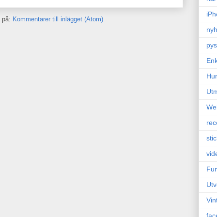
iPh
 på:
Kommentarer till inlägget (Atom)
nyh
pys
Enk
Hu
Ut
We
rec
sti
vid
Fun
Utv
Vin
fac