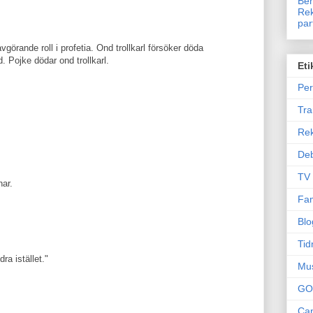
Ben
Rek
par
avgörande roll i profetia. Ond trollkarl försöker döda
 Pojke dödar ond trollkarl.
Eti
Per
Tr
Re
Deb
TV
nar.
Fam
Blo
Tid
ra istället."
Mu
GO
Can