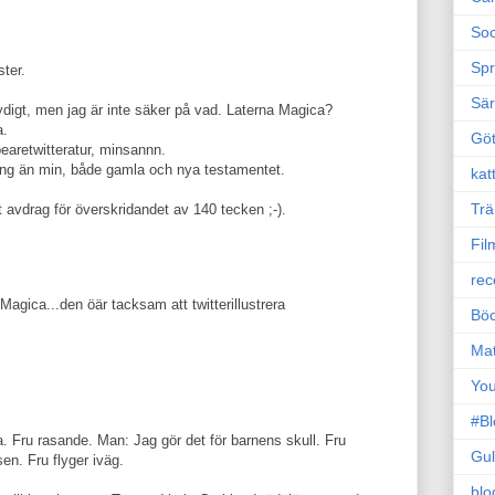
Soc
Sp
ster.
Sä
igt, men jag är inte säker på vad. Laterna Magica?
a.
Gö
aretwitteratur, minsannn.
ing än min, både gamla och nya testamentet.
kat
Trä
 avdrag för överskridandet av 140 tecken ;-).
Fil
rec
 Magica...den öär tacksam att twitterillustrera
Böc
Ma
Yo
#B
a. Fru rasande. Man: Jag gör det för barnens skull. Fru
Gul
en. Fru flyger iväg.
blo