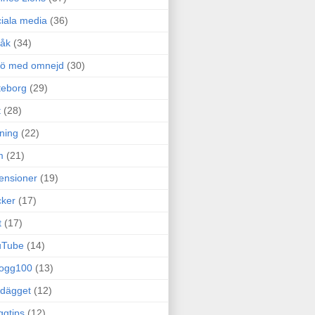
iala media
(36)
råk
(34)
rö med omnejd
(30)
teborg
(29)
t
(28)
ning
(22)
m
(21)
ensioner
(19)
ker
(17)
t
(17)
uTube
(14)
logg100
(13)
dägget
(12)
ggtips
(12)