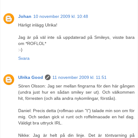
Johan
10 november 2009 kl. 10:48
Härligt inlägg Ulrika!
Jag är på väl inte så uppdaterad på Smileys, visste bara
om *ROFLOL*
:-)
Svara
Ulrika Good
11 november 2009 kl. 11:51
Sören Olsson: Jag ser mellan fingrarna för den här gången
(undra just hur en sådan smiley ser ut). Och välkommen
hit, förresten (och alla andra nykomlingar, förstås).
Daniel: Precis detta (roflmao utan "t") talade min son om för
mig. Och sedan gick vi runt och roffelmaoade en hel dag.
Väldigt bra uttryck IRL.
Nikke: Jag är helt på din linje. Det är töntvarning på