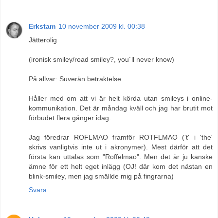
Erkstam
10 november 2009 kl. 00:38
Jätterolig
(ironisk smiley/road smiley?, you´ll never know)
På allvar: Suverän betraktelse.
Håller med om att vi är helt körda utan smileys i online-
kommunikation. Det är måndag kväll och jag har brutit mot
förbudet flera gånger idag.
Jag föredrar ROFLMAO framför ROTFLMAO ('t' i 'the'
skrivs vanligtvis inte ut i akronymer). Mest därför att det
första kan uttalas som "Roffelmao". Men det är ju kanske
ämne för ett helt eget inlägg (OJ! där kom det nästan en
blink-smiley, men jag smällde mig på fingrarna)
Svara