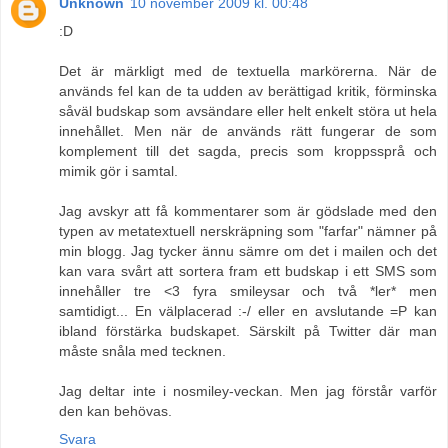
Unknown
10 november 2009 kl. 00:48
:D
Det är märkligt med de textuella markörerna. När de
används fel kan de ta udden av berättigad kritik, förminska
såväl budskap som avsändare eller helt enkelt störa ut hela
innehållet. Men när de används rätt fungerar de som
komplement till det sagda, precis som kroppssprå och
mimik gör i samtal.
Jag avskyr att få kommentarer som är gödslade med den
typen av metatextuell nerskräpning som "farfar" nämner på
min blogg. Jag tycker ännu sämre om det i mailen och det
kan vara svårt att sortera fram ett budskap i ett SMS som
innehåller tre <3 fyra smileysar och två *ler* men
samtidigt... En välplacerad :-/ eller en avslutande =P kan
ibland förstärka budskapet. Särskilt på Twitter där man
måste snåla med tecknen.
Jag deltar inte i nosmiley-veckan. Men jag förstår varför
den kan behövas.
Svara