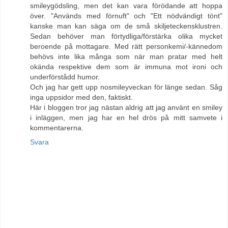
smileygödsling, men det kan vara förödande att hoppa
över. "Används med förnuft" och "Ett nödvändigt tönt"
kanske man kan säga om de små skiljeteckensklustren.
Sedan behöver man förtydliga/förstärka olika mycket
beroende på mottagare. Med rätt personkemi/-kännedom
behövs inte lika många som när man pratar med helt
okända respektive dem som är immuna mot ironi och
underförstådd humor.
Och jag har gett upp nosmileyveckan för länge sedan. Såg
inga uppsidor med den, faktiskt.
Här i bloggen tror jag nästan aldrig att jag använt en smiley
i inläggen, men jag har en hel drös på mitt samvete i
kommentarerna.
Svara