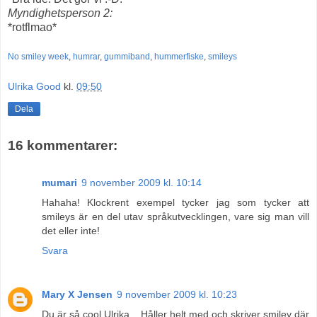
Myndighetsperson 2:
*rotflmao*
No smiley week
,
humrar
,
gummiband
,
hummerfiske
,
smileys
Ulrika Good
kl.
09:50
Dela
16 kommentarer:
mumari
9 november 2009 kl. 10:14
Hahaha! Klockrent exempel tycker jag som tycker att
smileys är en del utav språkutvecklingen, vare sig man vill
det eller inte!
Svara
Mary X Jensen
9 november 2009 kl. 10:23
Du är så cool Ulrika... Håller helt med och skriver smiley där