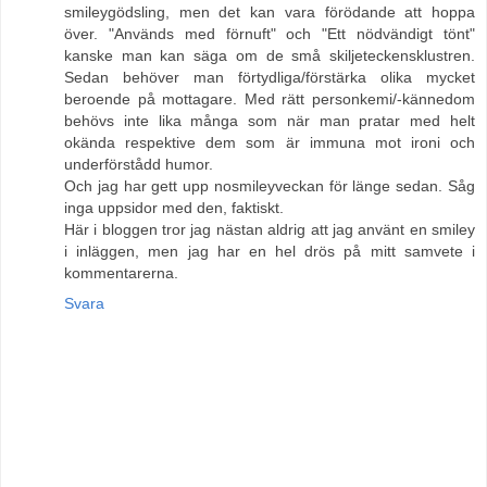
smileygödsling, men det kan vara förödande att hoppa
över. "Används med förnuft" och "Ett nödvändigt tönt"
kanske man kan säga om de små skiljeteckensklustren.
Sedan behöver man förtydliga/förstärka olika mycket
beroende på mottagare. Med rätt personkemi/-kännedom
behövs inte lika många som när man pratar med helt
okända respektive dem som är immuna mot ironi och
underförstådd humor.
Och jag har gett upp nosmileyveckan för länge sedan. Såg
inga uppsidor med den, faktiskt.
Här i bloggen tror jag nästan aldrig att jag använt en smiley
i inläggen, men jag har en hel drös på mitt samvete i
kommentarerna.
Svara