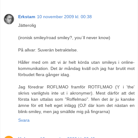
Erkstam
10 november 2009 kl. 00:38
Jätterolig
(ironisk smiley/road smiley?, you´ll never know)
På allvar: Suverän betraktelse.
Håller med om att vi är helt körda utan smileys i online-
kommunikation. Det är måndag kväll och jag har brutit mot
förbudet flera gånger idag.
Jag föredrar ROFLMAO framför ROTFLMAO ('t' i 'the'
skrivs vanligtvis inte ut i akronymer). Mest därför att det
första kan uttalas som "Roffelmao". Men det är ju kanske
ämne för ett helt eget inlägg (OJ! där kom det nästan en
blink-smiley, men jag smällde mig på fingrarna)
Svara