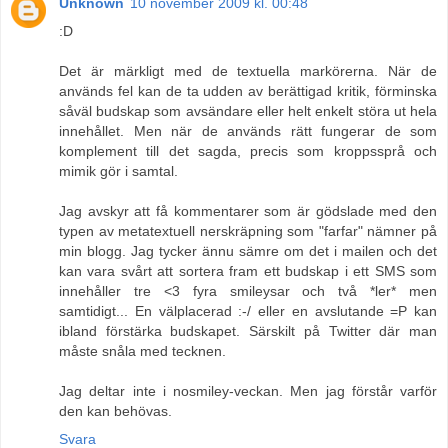
Unknown
10 november 2009 kl. 00:48
:D
Det är märkligt med de textuella markörerna. När de
används fel kan de ta udden av berättigad kritik, förminska
såväl budskap som avsändare eller helt enkelt störa ut hela
innehållet. Men när de används rätt fungerar de som
komplement till det sagda, precis som kroppssprå och
mimik gör i samtal.
Jag avskyr att få kommentarer som är gödslade med den
typen av metatextuell nerskräpning som "farfar" nämner på
min blogg. Jag tycker ännu sämre om det i mailen och det
kan vara svårt att sortera fram ett budskap i ett SMS som
innehåller tre <3 fyra smileysar och två *ler* men
samtidigt... En välplacerad :-/ eller en avslutande =P kan
ibland förstärka budskapet. Särskilt på Twitter där man
måste snåla med tecknen.
Jag deltar inte i nosmiley-veckan. Men jag förstår varför
den kan behövas.
Svara