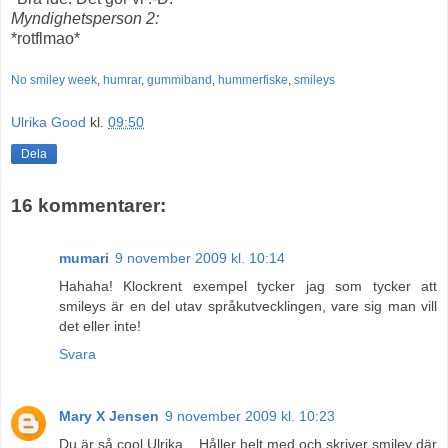
Myndighetsperson 2:
*rotflmao*
No smiley week
,
humrar
,
gummiband
,
hummerfiske
,
smileys
Ulrika Good
kl.
09:50
Dela
16 kommentarer:
mumari
9 november 2009 kl. 10:14
Hahaha! Klockrent exempel tycker jag som tycker att
smileys är en del utav språkutvecklingen, vare sig man vill
det eller inte!
Svara
Mary X Jensen
9 november 2009 kl. 10:23
Du är så cool Ulrika... Håller helt med och skriver smiley där