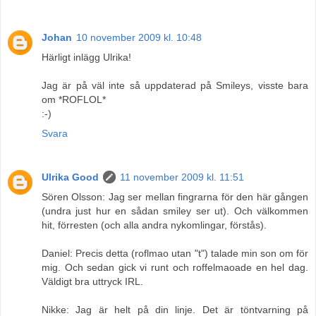
Johan
10 november 2009 kl. 10:48
Härligt inlägg Ulrika!
Jag är på väl inte så uppdaterad på Smileys, visste bara
om *ROFLOL*
:-)
Svara
Ulrika Good
11 november 2009 kl. 11:51
Sören Olsson: Jag ser mellan fingrarna för den här gången
(undra just hur en sådan smiley ser ut). Och välkommen
hit, förresten (och alla andra nykomlingar, förstås).
Daniel: Precis detta (roflmao utan "t") talade min son om för
mig. Och sedan gick vi runt och roffelmaoade en hel dag.
Väldigt bra uttryck IRL.
Nikke: Jag är helt på din linje. Det är töntvarning på