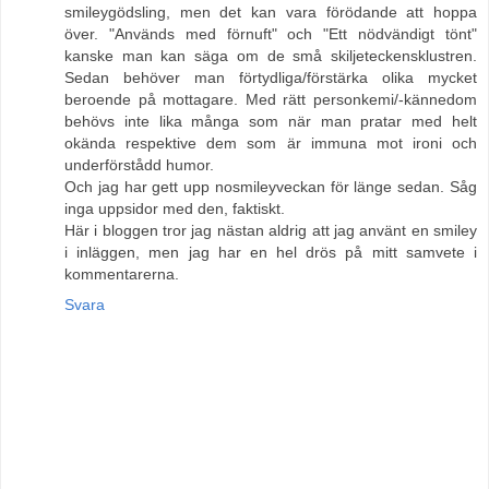
smileygödsling, men det kan vara förödande att hoppa
över. "Används med förnuft" och "Ett nödvändigt tönt"
kanske man kan säga om de små skiljeteckensklustren.
Sedan behöver man förtydliga/förstärka olika mycket
beroende på mottagare. Med rätt personkemi/-kännedom
behövs inte lika många som när man pratar med helt
okända respektive dem som är immuna mot ironi och
underförstådd humor.
Och jag har gett upp nosmileyveckan för länge sedan. Såg
inga uppsidor med den, faktiskt.
Här i bloggen tror jag nästan aldrig att jag använt en smiley
i inläggen, men jag har en hel drös på mitt samvete i
kommentarerna.
Svara