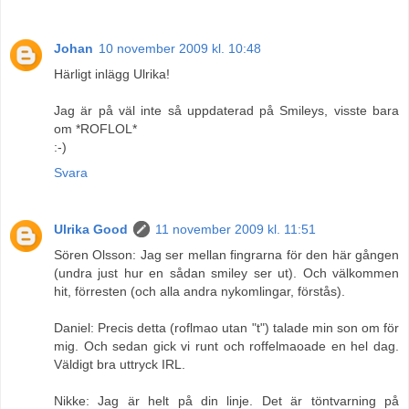
Johan
10 november 2009 kl. 10:48
Härligt inlägg Ulrika!
Jag är på väl inte så uppdaterad på Smileys, visste bara
om *ROFLOL*
:-)
Svara
Ulrika Good
11 november 2009 kl. 11:51
Sören Olsson: Jag ser mellan fingrarna för den här gången
(undra just hur en sådan smiley ser ut). Och välkommen
hit, förresten (och alla andra nykomlingar, förstås).
Daniel: Precis detta (roflmao utan "t") talade min son om för
mig. Och sedan gick vi runt och roffelmaoade en hel dag.
Väldigt bra uttryck IRL.
Nikke: Jag är helt på din linje. Det är töntvarning på