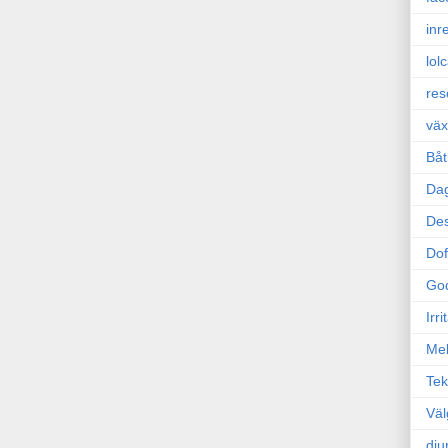
inr
lol
res
väx
Båt
Da
Des
Dof
Go
Irr
Mel
Tek
Väl
dju