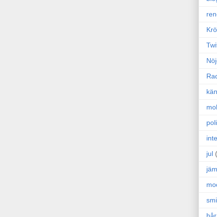
ren
Krö
Twi
Nöj
Ra
kän
mo
poli
int
jul
jäm
mo
sm
hår