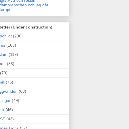
gts VVS och reklam.
lambranschen och jag går i
terapi.
ketter (Under construction)
sonligt
(296)
ams
(163)
klam
(119)
att
(85)
(79)
ilj
(75)
ggvärlden
(63)
ningar
(49)
sik
(46)
SS
(43)
nes Lions
(37)