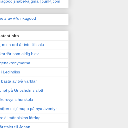
ikagood[snabel-a]gmail[punkt]com
ets av @ulrikagood
atest hits
, mina ord är inte till salu.
karriär som aldig blev.
genakronymerna
i Ledindiss
 bästa av två världar
onet på Gripsholms slott
korevyns horskola
iljen miljömupp på nya äventyr
rejäl människas lördag.
årstalet till Johan