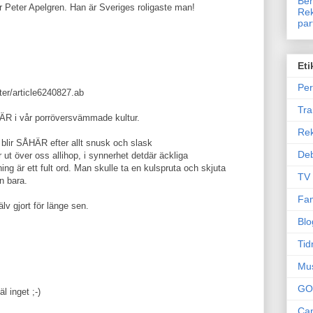
Ben
ör Peter Apelgren. Han är Sveriges roligaste man!
Rek
par
Eti
Per
ter/article6240827.ab
Tr
ÅHÄR i vår porröversvämmade kultur.
Re
t blir SÅHÄR efter allt snusk och slask
Deb
ut över oss allihop, i synnerhet detdär äckliga
 är ett fult ord. Man skulle ta en kulspruta och skjuta
TV
n bara.
Fam
v gjort för länge sen.
Blo
Tid
Mu
GO
 inget ;-)
Can