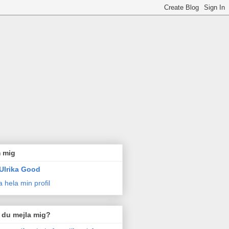
 mig
Ulrika Good
a hela min profil
l du mejla mig?