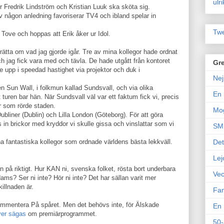
ulr
hur Fredrik Lindström och Kristian Luuk ska sköta sig.
v någon anledning favoriserar TV4 och ibland spelar in
Twe
å Tove och hoppas att Erik åker ur Idol.
ätta om vad jag gjorde igår. Tre av mina kollegor hade ordnat
 jag fick vara med och tävla. De hade utgått från kontoret
Gre
e upp i speedad hastighet via projektor och duk i
Nej
 Sun Wall, i folkmun kallad Sundsvall, och via olika
En 
 turen bar hän. När Sundsvall väl var ett faktum fick vi, precis
or som rörde staden.
Mo
liner (Dublin) och Lilla London (Göteborg). För att göra
s in brickor med kryddor vi skulle gissa och vinslattar som vi
SM 
mina fantastiska kollegor som ordnade världens bästa lekkväll.
Det
Lej
n på riktigt. Hur KAN ni, svenska folket, rösta bort underbara
Vec
dams? Ser ni inte? Hör ni inte? Det har sällan varit mer
illnaden är.
Fam
mmentera På spåret. Men det behövs inte, för Älskade
En 
ver sägas
om premiärprogrammet.
50-