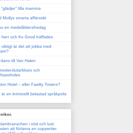
"glädjer" lilla mamma
 Mollys smarta affärsidé
u en medelåldersfredag
 herr och fru Good träffades.
 viktigt är det att jobba med
lam?
rdans till Van Halen
esterslutarblues och
fsassholes
lon Hotel – eller Fawlty Towers?
 är en kriminellt belastad språkpolis
nikor.
lambranschen i nöd och lust.
sten att förlama en copywriter.