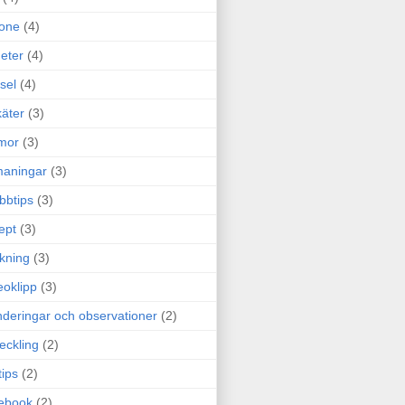
one
(4)
eter
(4)
sel
(4)
äter
(3)
mor
(3)
maningar
(3)
bbtips
(3)
ept
(3)
ckning
(3)
eoklipp
(3)
deringar och observationer
(2)
eckling
(2)
tips
(2)
ebook
(2)