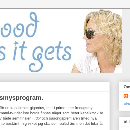
Om
dasmysprogram.
Vis
ör en kanalkrock gigantus, mitt i prime time fredagsmys.
mand-tv-tider inte borde finnas något som heter kanalkrock är
ar både semifinalen i
Idol
och säsongspremiären (med nya
Vil
inte bestämt mig vilket jag ska se i realtid än, men det lutar åt