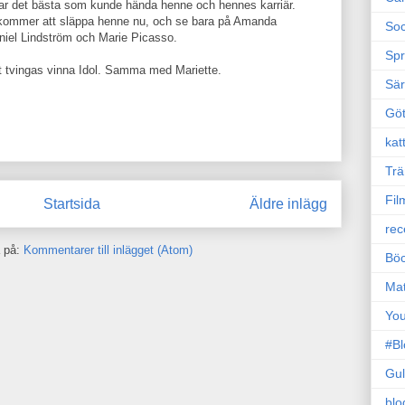
 var det bästa som kunde hända henne och hennes karriär.
 kommer att släppa henne nu, och se bara på Amanda
Soc
iel Lindström och Marie Picasso.
Sp
att tvingas vinna Idol. Samma med Mariette.
Sä
Gö
kat
Trä
Fil
Startsida
Äldre inlägg
rec
 på:
Kommentarer till inlägget (Atom)
Böc
Ma
Yo
#B
Gul
blo