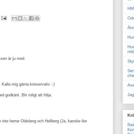
HM 
Odd
Änn
Hur
Hur
rek
sen är ju med.
Sty
Sem
che
. Kalla mig gärna konservativ :-)
Ava
Jag
 godkänt. Blir roligt att följa.
Krö
 inte herrar Oldsberg och Hellberg (Ja, kanske lite
Rek
Kon