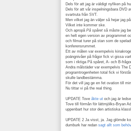
Dels för att jag är väldigt nyfiken på 
Dels för att vår inspelningsbara DVD a
svartruta från SVT.
Men vilket jag än väljer så hejar jag p
Vilket inte kommer ske.
Och apropå
På spåret
så måste jag ber
en helt egen version av programmet och
och filmat turer på stan som de spelad
konferensrummet.
Ett av målen var exempelvis kinakrogen
poängnivåer på frågor fick vi gissa vart
som i riktiga På spåret, A- och B-fråg
Andra målstäder var exempelvis The Dub
programtrogenheten total fick vi förstå
skulle landbestämma.
För det vill jag ge en fet ovation till 
Nu tittar vi på the real thing.
UPDATE Tove
åkte ut
och jag är ledse
Tove till förmån för lättmjölks-Bryan A
uppenbart hur stor den artistiska klassk
UPDATE 2 Ja visst, ja. Jag glömde ko
dumburk har redan
sagt allt som behö