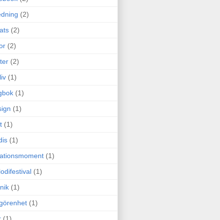
edning
(2)
cats
(2)
or
(2)
ter
(2)
liv
(1)
gbok
(1)
ign
(1)
t
(1)
dis
(1)
itationsmoment
(1)
odifestival
(1)
nik
(1)
görenhet
(1)
r
(1)