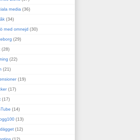
iala media
(36)
råk
(34)
rö med omnejd
(30)
teborg
(29)
t
(28)
ning
(22)
m
(21)
ensioner
(19)
ker
(17)
t
(17)
uTube
(14)
logg100
(13)
dägget
(12)
ggtips
(12)