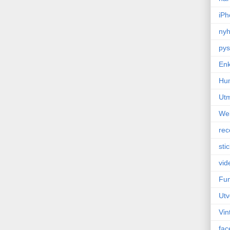
iPh
nyh
pys
Enk
Hu
Ut
We
rec
sti
vid
Fun
Utv
Vin
fac