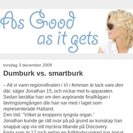
torsdag 3 december 2009
Dumburk vs. smartburk
– Att vi vann regionsfinalen i
Vi i femman
är tack vare
den
där
, säger Jonathan 15, och nickar mot tv-apparaten.
Sedan berättar han om den avgörande finalfrågan i
tävlingsomgången där han var med i laget som
representerade Halland.
Den löd: "Vilket är kroppens tyngsta organ."
Jonathan kunde ge rätt svar på på grund av kunskap han
snappat upp via sitt myckna tittande på Discovery.
Frida som är 17 (och redan en fullblodscyniker) har ägnat