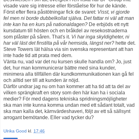
visade vare sig intresse eller förståelse för hur de kände.
Först efter flera påstötningar fick de svaret:
Visst, vi gjorde
fel men ni borde dubbelkollat själva.
Det fattar ni väl att man
inte kan ha en kurs på nationaldagen?
De erbjöds ett nytt
kursdatum till hösten och en bråkdel av resekostnaderna
som plåster på såren. That's it.
Vi har inga skyldigheter, ni
har väl läst det finstilta på vår hemsida, längst ner?
hette det.
Steve Towers lät hälsa via sin svenska representant att han
inte hade tid att prata med dem.
Vänta nu, vad var det nu kursen skulle handla om? Jo, just
det, hur man kommunicerar bättre med sina kunder,
minimera alla tillfällen där kundkommunikationen kan gå fel
och alltid ser till att kunden är nöjd.
Därför undrar jag nu om han kommer att ha tid att ta del av
vilken sprängkraft en story som den här kan ha i sociala
medier? För med dagens tekniska spridningsmöjligheter
ska man inte kunna komma undan med ett sådant totalt, vad
ska man kalla det, kärnvärdeshaveri, följt av ett så sällsynt
arrogant bemötande. Eller vad tycker du?
Ulrika Good
kl.
17:46