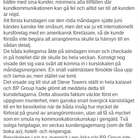
bättre med sina kunder, minimera alla tillfällen där
kundkommunikationen kan gå fel och alltid ser till att kunden
är nöjd.
Att första kursdagen var den röda måndagen sjätte juni
kändes kanske lite småsurt, men det var ju ett internationellt
kursföretag med en amerikansk föreläsare, så de kunde
förstås inte begära att arrangörerna skulle ta hänsyn till en
sådan detalj.
De båda kollegorna åkte på söndagen innan och checkade
in på hotellet där de skulle bo hela veckan. Konstigt nog
visade det sig vara svårt att komma in i kurslokalen på
måndagsmorgonen. En snäll vaktmästare försökte låsa upp
och larma av, men stället var tomt.
Det visade sig till slut att Steve Towers ställt in hela kalaset
och BP Group hade glömt att meddela detta till
kursdeltagarna. Detta absurda faktum väckte först en
uppgiven munterhet, men ganska snart övergick känsloläget
till en fet besvikelse när de båda insåg hur mycket de
förlorat på grund av arrangörsmissen, utan att få så mycket
som en smula ny kommunikationskunskap i gengäld. Två
soliga helgdagar, en veckas kundengagemang (som de fått
boka av), hotell- och respengar.
Besvikelsen i sin tur, övergick i ren ilska när BP Group inte