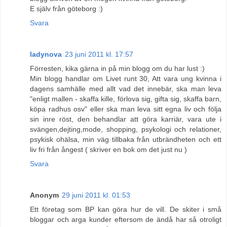
E själv från göteborg :)
Svara
ladynova
23 juni 2011 kl. 17:57
Förresten, kika gärna in på min blogg om du har lust :)
Min blogg handlar om Livet runt 30, Att vara ung kvinna i
dagens samhälle med allt vad det innebär, ska man leva
"enligt mallen - skaffa kille, förlova sig, gifta sig, skaffa barn,
köpa radhus osv" eller ska man leva sitt egna liv och följa
sin inre röst, den behandlar att göra karriär, vara ute i
svängen,dejting,mode, shopping, psykologi och relationer,
psykisk ohälsa, min väg tillbaka från utbrändheten och ett
liv fri från ångest ( skriver en bok om det just nu )
Svara
Anonym
29 juni 2011 kl. 01:53
Ett företag som BP kan göra hur de vill. De skiter i små
bloggar och arga kunder eftersom de ändå har så otroligt