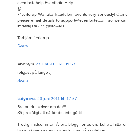
eventbritehelp Eventbrite Help
@
@Jerlerup We take fraudulent events very seriously! Can u
please email details to support@eventbrite.com so we can
investigate? cc @stowers
Torbjörn Jerlerup
Svara
Anonym
23 juni 2011 kl. 09:53
roligast på länge :)
Svara
ladynova
23 juni 2011 kl. 17:57
Bra att du skriver om det!!!
Så j-a dåligt att så får det inte gå till!
Trevlig midsommar! Å bra blogg förresten, kul att hitta en
blogg skriven av en mogen kvinna från göteborg.