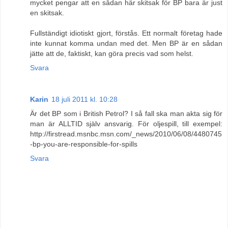
mycket pengar att en sådan här skitsak för BP bara är just
en skitsak.
Fullständigt idiotiskt gjort, förstås. Ett normalt företag hade
inte kunnat komma undan med det. Men BP är en sådan
jätte att de, faktiskt, kan göra precis vad som helst.
Svara
Karin
18 juli 2011 kl. 10:28
Är det BP som i British Petrol? I så fall ska man akta sig för
man är ALLTID själv ansvarig. För oljespill, till exempel:
http://firstread.msnbc.msn.com/_news/2010/06/08/4480745
-bp-you-are-responsible-for-spills
Svara