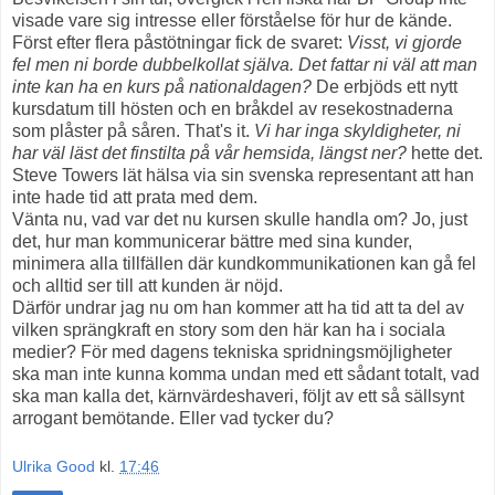
visade vare sig intresse eller förståelse för hur de kände.
Först efter flera påstötningar fick de svaret:
Visst, vi gjorde
fel men ni borde dubbelkollat själva.
Det fattar ni väl att man
inte kan ha en kurs på nationaldagen?
De erbjöds ett nytt
kursdatum till hösten och en bråkdel av resekostnaderna
som plåster på såren. That's it.
Vi har inga skyldigheter, ni
har väl läst det finstilta på vår hemsida, längst ner?
hette det.
Steve Towers lät hälsa via sin svenska representant att han
inte hade tid att prata med dem.
Vänta nu, vad var det nu kursen skulle handla om? Jo, just
det, hur man kommunicerar bättre med sina kunder,
minimera alla tillfällen där kundkommunikationen kan gå fel
och alltid ser till att kunden är nöjd.
Därför undrar jag nu om han kommer att ha tid att ta del av
vilken sprängkraft en story som den här kan ha i sociala
medier? För med dagens tekniska spridningsmöjligheter
ska man inte kunna komma undan med ett sådant totalt, vad
ska man kalla det, kärnvärdeshaveri, följt av ett så sällsynt
arrogant bemötande. Eller vad tycker du?
Ulrika Good
kl.
17:46