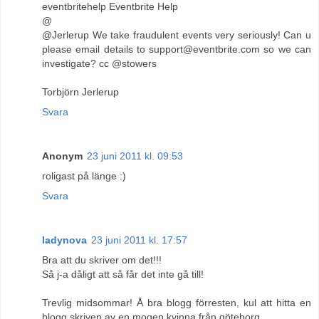
eventbritehelp Eventbrite Help
@
@Jerlerup We take fraudulent events very seriously! Can u
please email details to support@eventbrite.com so we can
investigate? cc @stowers
Torbjörn Jerlerup
Svara
Anonym
23 juni 2011 kl. 09:53
roligast på länge :)
Svara
ladynova
23 juni 2011 kl. 17:57
Bra att du skriver om det!!!
Så j-a dåligt att så får det inte gå till!
Trevlig midsommar! Å bra blogg förresten, kul att hitta en
blogg skriven av en mogen kvinna från göteborg.