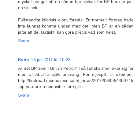
mycket pengar att en sådan här skitsak för BP bara är just
en skitsak.
Fullständigt idiotiskt gjort, förstås. Ett normalt företag hade
inte kunnat komma undan med det. Men BP är en sådan
jätte att de, faktiskt, kan göra precis vad som helst.
Svara
Karin
18 juli 2011 kl. 10:28
Är det BP som i British Petrol? I så fall ska man akta sig för
man är ALLTID själv ansvarig. För oljespill, till exempel:
http://firstread.msnbc.msn.com/_news/2010/06/08/4480745
-bp-you-are-responsible-for-spills
Svara