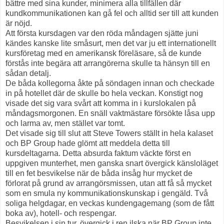
bättre med sina kunder, minimera alla tillfällen där
kundkommunikationen kan gå fel och alltid ser till att kunden
är nöjd.
Att första kursdagen var den röda måndagen sjätte juni
kändes kanske lite småsurt, men det var ju ett internationellt
kursföretag med en amerikansk föreläsare, så de kunde
förstås inte begära att arrangörerna skulle ta hänsyn till en
sådan detalj.
De båda kollegorna åkte på söndagen innan och checkade
in på hotellet där de skulle bo hela veckan. Konstigt nog
visade det sig vara svårt att komma in i kurslokalen på
måndagsmorgonen. En snäll vaktmästare försökte låsa upp
och larma av, men stället var tomt.
Det visade sig till slut att Steve Towers ställt in hela kalaset
och BP Group hade glömt att meddela detta till
kursdeltagarna. Detta absurda faktum väckte först en
uppgiven munterhet, men ganska snart övergick känsloläget
till en fet besvikelse när de båda insåg hur mycket de
förlorat på grund av arrangörsmissen, utan att få så mycket
som en smula ny kommunikationskunskap i gengäld. Två
soliga helgdagar, en veckas kundengagemang (som de fått
boka av), hotell- och respengar.
Besvikelsen i sin tur, övergick i ren ilska när BP Group inte