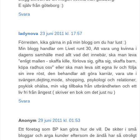
E själv från göteborg :)
Svara
ladynova
23 juni 2011 kl. 17:57
Förresten, kika gärna in på min blogg om du har lust :)
Min blogg handlar om Livet runt 30, Att vara ung kvinna i
dagens samhälle med allt vad det innebär, ska man leva
"enligt mallen - skaffa kille, förlova sig, gifta sig, skaffa barn,
köpa radhus osv" eller ska man leva sitt egna liv och följa
sin inre röst, den behandlar att göra karriär, vara ute i
svängen,dejting,mode, shopping, psykologi och relationer,
psykisk ohälsa, min väg tillbaka från utbrändheten och ett
liv fri från ångest ( skriver en bok om det just nu )
Svara
Anonym
29 juni 2011 kl. 01:53
Ett företag som BP kan göra hur de vill. De skiter i små
bloggar och arga kunder eftersom de ändå har så otroligt