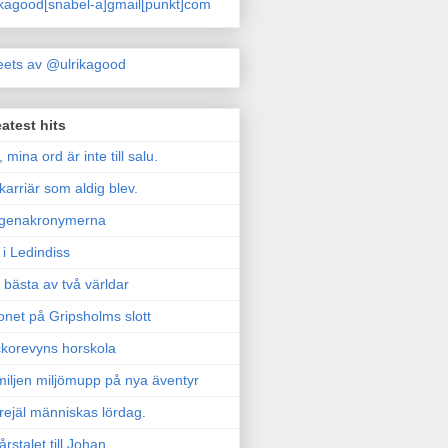
ikagood[snabel-a]gmail[punkt]com
ets av @ulrikagood
atest hits
, mina ord är inte till salu.
karriär som aldig blev.
genakronymerna
i Ledindiss
 bästa av två världar
onet på Gripsholms slott
korevyns horskola
iljen miljömupp på nya äventyr
rejäl människas lördag.
årstalet till Johan