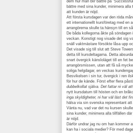
dem hur man blir bättre på ”Successfu
bättre med sina kunder, minimera alla t
att kunden är nöjd.
Att första kursdagen var den röda mån
ett internationellt kursföretag med en 
arrangörerna skulle ta hänsyn till en så
De båda kollegorna åkte på söndagen i
veckan. Konstigt nog visade det sig 
snäll vaktmästare försökte låsa upp oc
Det visade sig till slut att Steve Towe
detta till kursdeltagarna. Detta absu
snart övergick känsloläget till en fet 
arrangörsmissen, utan att få så myck
soliga helgdagar, en veckas kundengag
Besvikelsen i sin tur, övergick i ren il
för hur de kände. Först efter flera påst
dubbelkollat själva.
Det fattar ni väl a
nytt kursdatum till hösten och en bråk
inga skyldigheter, ni har väl läst det f
hälsa via sin svenska representant att
Vänta nu, vad var det nu kursen skull
sina kunder, minimera alla tillfällen dä
är nöjd.
Därför undrar jag nu om han kommer att
kan ha i sociala medier? För med dag