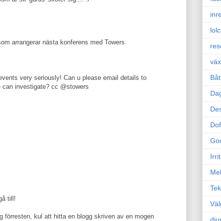
inr
lol
e som arrangerar nästa konferens med Towers
res
väx
Båt
vents very seriously! Can u please email details to
 can investigate? cc @stowers
Da
Des
Dof
Go
Irr
Mel
Tek
å till!
Väl
 förresten, kul att hitta en blogg skriven av en mogen
dju