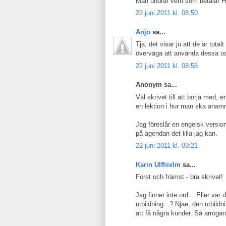
Man undrar vem som betalar Hol
22 juni 2011 kl. 08:50
Anjo
sa...
Tja, det visar ju att de är total
överväga att använda dessa oa
22 juni 2011 kl. 08:58
Anonym sa...
Väl skrivet till att börja med, 
en lektion i hur man ska anam
Jag föreslår en engelsk version
på agendan det lilla jag kan.
22 juni 2011 kl. 09:21
Karin Ulfhielm
sa...
Först och främst - bra skrivet!
Jag finner inte ord... Eller va
utbildning...? Njae, den utbild
att få några kunder. Så arrog