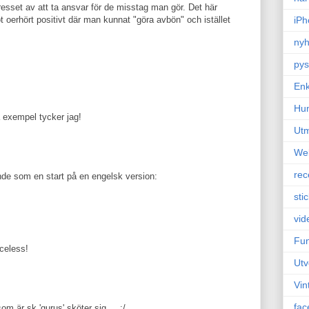
resset av att ta ansvar för de misstag man gör. Det här
iPh
t oerhört positivt där man kunnat "göra avbön" och istället
nyh
pys
Enk
Hu
a exempel tycker jag!
Ut
We
rec
ande som en start på en engelsk version:
sti
vid
Fun
celess!
Utv
Vin
fac
om är sk 'gurus' sköter sig.... :/