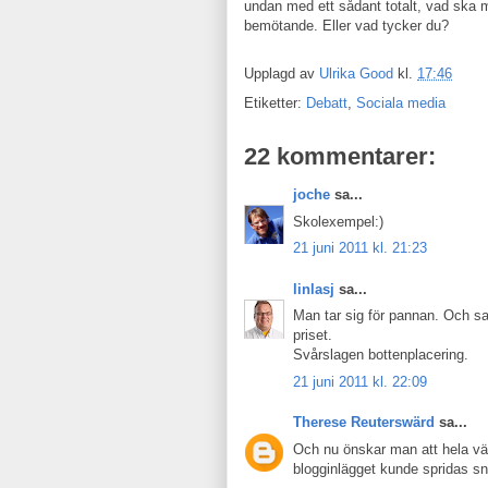
undan med ett sådant totalt, vad ska ma
bemötande. Eller vad tycker du?
Upplagd av
Ulrika Good
kl.
17:46
Etiketter:
Debatt
,
Sociala media
22 kommentarer:
joche
sa...
Skolexempel:)
21 juni 2011 kl. 21:23
linlasj
sa...
Man tar sig för pannan. Och samt
priset.
Svårslagen bottenplacering.
21 juni 2011 kl. 22:09
Therese Reuterswärd
sa...
Och nu önskar man att hela vä
blogginlägget kunde spridas sna