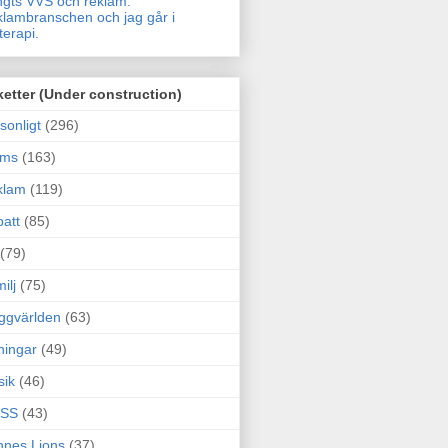
gts VVS och reklam.
lambranschen och jag går i
terapi.
ketter (Under construction)
sonligt
(296)
ams
(163)
klam
(119)
att
(85)
(79)
ilj
(75)
ggvärlden
(63)
ningar
(49)
sik
(46)
SS
(43)
nes Lions
(37)