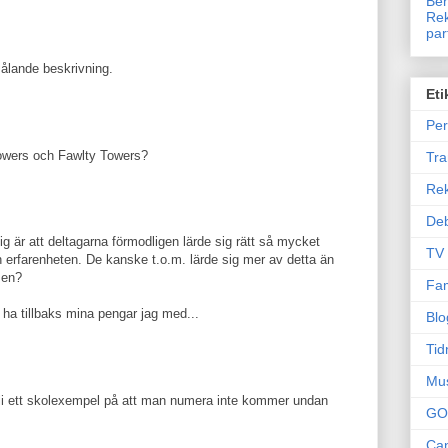
Ben
Rek
par
ålande beskrivning.
Eti
Per
owers och Fawlty Towers?
Tr
Re
Deb
g är att deltagarna förmodligen lärde sig rätt så mycket
TV
rfarenheten. De kanske t.o.m. lärde sig mer av detta än
sen?
Fam
 ha tillbaks mina pengar jag med...
Blo
Tid
Mu
li ett skolexempel på att man numera inte kommer undan
GO
Can