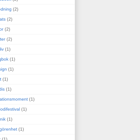
edning
(2)
cats
(2)
or
(2)
ter
(2)
liv
(1)
gbok
(1)
ign
(1)
t
(1)
dis
(1)
itationsmoment
(1)
odifestival
(1)
nik
(1)
görenhet
(1)
r
(1)