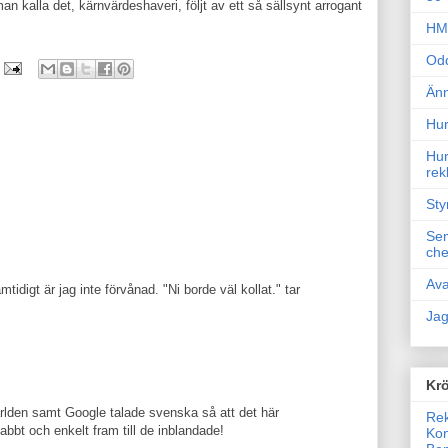
n kalla det, kärnvärdeshaveri, följt av ett så sällsynt arrogant
HM 
Odd
Änn
Hur
Hur
rek
Sty
Sem
che
Ava
idigt är jag inte förvånad. "Ni borde väl kollat." tar
Jag
Krö
rlden samt Google talade svenska så att det här
Rek
bbt och enkelt fram till de inblandade!
Kon