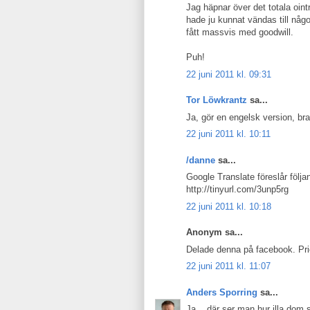
Jag häpnar över det totala oint
hade ju kunnat vändas till någo
fått massvis med goodwill.
Puh!
22 juni 2011 kl. 09:31
Tor Löwkrantz
sa...
Ja, gör en engelsk version, br
22 juni 2011 kl. 10:11
/danne
sa...
Google Translate föreslår följ
http://tinyurl.com/3unp5rg
22 juni 2011 kl. 10:18
Anonym sa...
Delade denna på facebook. Pri
22 juni 2011 kl. 11:07
Anders Sporring
sa...
Ja... där ser man hur illa dom s