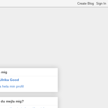
 mig
Ulrika Good
a hela min profil
l du mejla mig?