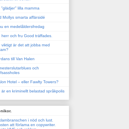
"glädjer" lilla mamma
 Mollys smarta affärsidé
u en medelåldersfredag
 herr och fru Good träffades.
 viktigt är det att jobba med
lam?
rdans till Van Halen
esterslutarblues och
fsassholes
lon Hotel – eller Fawlty Towers?
 är en kriminellt belastad språkpolis
nikor.
lambranschen i nöd och lust.
sten att förlama en copywriter.