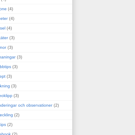
one
(4)
eter
(4)
sel
(4)
äter
(3)
mor
(3)
maningar
(3)
bbtips
(3)
ept
(3)
ckning
(3)
eoklipp
(3)
deringar och observationer
(2)
eckling
(2)
tips
(2)
ebook
(2)