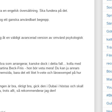
Soc
a en engelsk översättning. Ska fundera på det.
Sp
og ett ganska användbart begrepp.
Sä
Gö
g åt en väldigt avancerad version av omvänd psykologisk
kat
Trä
Fil
rec
lva som arrangerar, kanske dock i detta fall... kolla med
artina Beck-Friis - hon bör veta mera! Du kan ju annars
Böc
emsida, bara det ett litet h-vete och läroexempel på hur
Ma
ingen är bra, riktigt bra, gick den i Dubai i höstas och skall
Yo
ja, trots allt, så rekommenderar jag den!
#B
Gul
blo