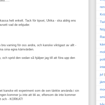
st.....
ren
Krö
t kassa helt enkelt. Tack för tipset, Ulrika - ska aldrig ens
Twi
vsett vad de erbjuder.
Nöj
Ra
kän
en bra varning för oss andra, och kanske viktigast av allt -
ma sina egna kärnvärden.
mo
, och sprid den sedan så hjälper jag till att föra upp den
poli
int
jul
jäm
mo
r det kanske ett experiment som de sen tänkte använda i sin
ningen kommer ju inte att bli av, eftersom de inte kommer
sm
ant och - KORKAT!
hår