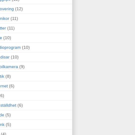
overing
(12)
nikor
(11)
tter
(11)
e
(10)
dioprogram
(10)
disar
(10)
bilkamera
(9)
tik
(8)
ernet
(6)
(6)
ställdhet
(6)
de
(5)
ink
(5)
(4)