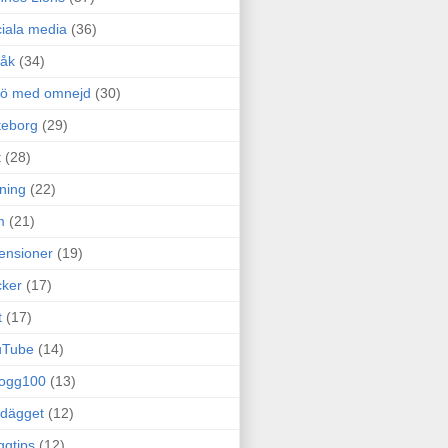
iala media
(36)
råk
(34)
rö med omnejd
(30)
teborg
(29)
t
(28)
ning
(22)
m
(21)
ensioner
(19)
ker
(17)
t
(17)
uTube
(14)
logg100
(13)
dägget
(12)
ggtips
(12)