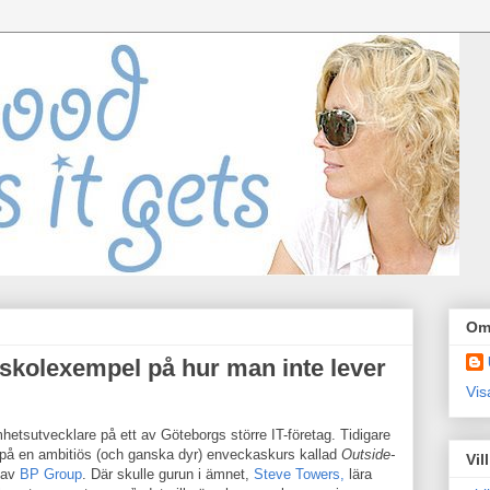
Om
 skolexempel på hur man inte lever
Vis
etsutvecklare på ett av Göteborgs större IT-företag. Tidigare
g på en ambitiös (och ganska dyr) enveckaskurs kallad
Outside-
Vil
i av
BP Group
. Där skulle gurun i ämnet,
Steve Towers,
lära