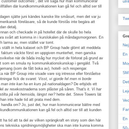
ulr
l customer outcomes”, det vill säga hur man kommunicerar
illfällen där kundkommunikationen kan gå fel och alltid ser till
dagen sjätte juni kändes kanske lite småsurt, men det var ju
Twe
amerikansk föreläsare, så de kunde förstås inte begära att
dan detalj.
nnan och checkade in på hotellet där de skulle bo hela
Gre
vara svårt att komma in i kurslokalen på måndagsmorgonen. En
h larma av, men stället var tomt.
Nej
rs ställt in hela kalaset och BP Group hade glömt att meddela
rda faktum väckte först en uppgiven munterhet, men ganska
En 
besvikelse när de båda insåg hur mycket de förlorat på grund av
et som en smula ny kommunikationskunskap i gengäld. Två
Mo
emang (som de fått boka av), hotell- och respengar.
SM 
ska när BP Group inte visade vare sig intresse eller förståelse
ötningar fick de svaret:
Visst, vi gjorde fel men ni borde
Det
tt man inte kan ha en kurs på nationaldagen?
De erbjöds ett
del av resekostnaderna som plåster på såren. That's it.
Vi har
Lej
instilta på vår hemsida, längst ner?
hette det. Steve Towers lät
 han inte hade tid att prata med dem.
Vec
e handla om? Jo, just det, hur man kommunicerar bättre med
Fam
r kundkommunikationen kan gå fel och alltid ser till att kunden
En 
 ha tid att ta del av vilken sprängkraft en story som den här
ens tekniska spridningsmöjligheter ska man inte kunna komma
50-