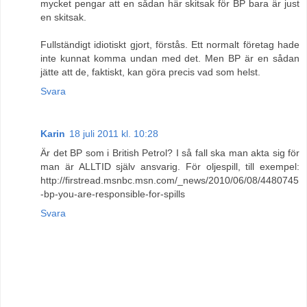
mycket pengar att en sådan här skitsak för BP bara är just
en skitsak.
Fullständigt idiotiskt gjort, förstås. Ett normalt företag hade
inte kunnat komma undan med det. Men BP är en sådan
jätte att de, faktiskt, kan göra precis vad som helst.
Svara
Karin
18 juli 2011 kl. 10:28
Är det BP som i British Petrol? I så fall ska man akta sig för
man är ALLTID själv ansvarig. För oljespill, till exempel:
http://firstread.msnbc.msn.com/_news/2010/06/08/4480745
-bp-you-are-responsible-for-spills
Svara