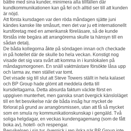
bättre med sina kunder, minimera alla tillfällen där
kundkommunikationen kan gå fel och alltid ser till att kunden
är nöjd.
Att första kursdagen var den röda måndagen sjätte juni
kändes kanske lite småsurt, men det var ju ett internationellt
kursföretag med en amerikansk föreläsare, så de kunde
förstås inte begära att arrangörerna skulle ta hänsyn till en
sådan detalj.
De båda kollegorna åkte på söndagen innan och checkade
in på hotellet där de skulle bo hela veckan. Konstigt nog
visade det sig vara svårt att komma in i kurslokalen på
måndagsmorgonen. En snäll vaktmästare försökte låsa upp
och larma av, men stället var tomt.
Det visade sig till slut att Steve Towers ställt in hela kalaset
och BP Group hade glömt att meddela detta till
kursdeltagarna. Detta absurda faktum väckte först en
uppgiven munterhet, men ganska snart övergick känsloläget
till en fet besvikelse när de båda insåg hur mycket de
förlorat på grund av arrangörsmissen, utan att få så mycket
som en smula ny kommunikationskunskap i gengäld. Två
soliga helgdagar, en veckas kundengagemang (som de fått
boka av), hotell- och respengar.
Besvikelsen i sin tur, övergick i ren ilska när BP Group inte