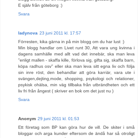
E själv från göteborg :)
Svara
ladynova
23 juni 2011 kl. 17:57
Förresten, kika gärna in på min blogg om du har lust :)
Min blogg handlar om Livet runt 30, Att vara ung kvinna i
dagens samhälle med allt vad det innebär, ska man leva
"enligt mallen - skaffa kille, förlova sig, gifta sig, skaffa barn,
köpa radhus osv" eller ska man leva sitt egna liv och följa
sin inre röst, den behandlar att göra karriär, vara ute i
svängen,dejting,mode, shopping, psykologi och relationer,
psykisk ohälsa, min väg tillbaka från utbrändheten och ett
liv fri från ångest ( skriver en bok om det just nu )
Svara
Anonym
29 juni 2011 kl. 01:53
Ett företag som BP kan göra hur de vill. De skiter i små
bloggar och arga kunder eftersom de ändå har så otroligt