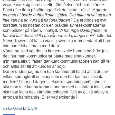
visade vare sig intresse eller förståelse för hur de kände.
Först efter flera påstötningar fick de svaret:
Visst, vi gjorde
fel men ni borde dubbelkollat själva.
Det fattar ni väl att man
inte kan ha en kurs på nationaldagen?
De erbjöds ett nytt
kursdatum till hösten och en bråkdel av resekostnaderna
som plåster på såren. That's it.
Vi har inga skyldigheter, ni
har väl läst det finstilta på vår hemsida, längst ner?
hette det.
Steve Towers lät hälsa via sin svenska representant att han
inte hade tid att prata med dem.
Vänta nu, vad var det nu kursen skulle handla om? Jo, just
det, hur man kommunicerar bättre med sina kunder,
minimera alla tillfällen där kundkommunikationen kan gå fel
och alltid ser till att kunden är nöjd.
Därför undrar jag nu om han kommer att ha tid att ta del av
vilken sprängkraft en story som den här kan ha i sociala
medier? För med dagens tekniska spridningsmöjligheter
ska man inte kunna komma undan med ett sådant totalt, vad
ska man kalla det, kärnvärdeshaveri, följt av ett så sällsynt
arrogant bemötande. Eller vad tycker du?
Ulrika Good
kl.
17:46