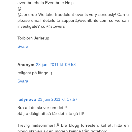
eventbritehelp Eventbrite Help
@
@Jerlerup We take fraudulent events very seriously! Can u
please email details to support@eventbrite.com so we can
investigate? cc @stowers
Torbjörn Jerlerup
Svara
Anonym
23 juni 2011 kl. 09:53
roligast på länge :)
Svara
ladynova
23 juni 2011 kl. 17:57
Bra att du skriver om det!!!
Så j-a dåligt att så får det inte gå till!
Trevlig midsommar! Å bra blogg förresten, kul att hitta en
blogg skriven av en mogen kvinna från göteborg.