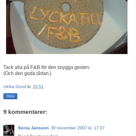
Tack alla på F&B för den snygga gesten.
(Och den goda tårtan.)
Ulrika Good
kl.
15:51
Dela
9 kommentarer:
Sonia Jansson
30 november 2007 kl. 17:37