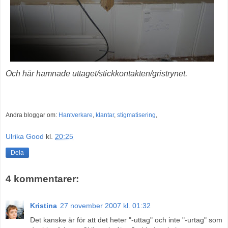
Och här hamnade uttaget/stickkontakten/gristrynet.
Andra bloggar om:
Hantverkare
,
klantar
,
stigmatisering
,
Ulrika Good
kl.
20:25
Dela
4 kommentarer:
Kristina
27 november 2007 kl. 01:32
Det kanske är för att det heter "-uttag" och inte "-urtag" som