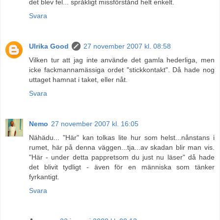
det blev fel... språkligt missförstånd helt enkelt.
Svara
Ulrika Good
27 november 2007 kl. 08:58
Vilken tur att jag inte använde det gamla hederliga, men
icke fackmannamässiga ordet "stickkontakt". Då hade nog
uttaget hamnat i taket, eller nåt.
Svara
Nemo
27 november 2007 kl. 16:05
Nähädu... "Här" kan tolkas lite hur som helst...nånstans i
rumet, här på denna väggen...tja...av skadan blir man vis.
"Här - under detta pappretsom du just nu läser" då hade
det blivit tydligt - även för en människa som tänker
fyrkantigt.
Svara