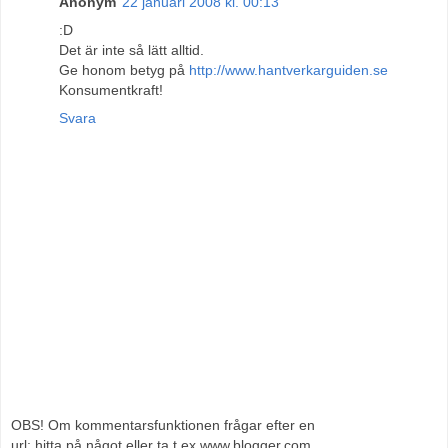
Anonym
22 januari 2008 kl. 00:13
:D
Det är inte så lätt alltid.
Ge honom betyg på
http://www.hantverkarguiden.se
Konsumentkraft!
Svara
OBS! Om kommentarsfunktionen frågar efter en
url; hitta på något eller ta t ex www.blogger.com.