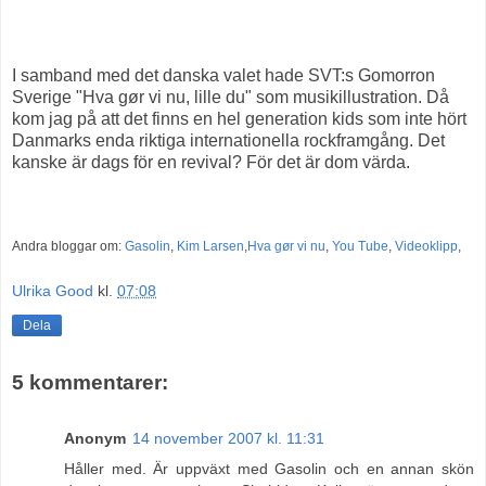
I samband med det danska valet hade SVT:s Gomorron
Sverige "Hva gør vi nu, lille du" som musikillustration. Då
kom jag på att det finns en hel generation kids som inte hört
Danmarks enda riktiga internationella rockframgång. Det
kanske är dags för en revival? För det är dom värda.
Andra bloggar om:
Gasolin
,
Kim Larsen
,
Hva gør vi nu
,
You Tube
,
Videoklipp
,
Ulrika Good
kl.
07:08
Dela
5 kommentarer:
Anonym
14 november 2007 kl. 11:31
Håller med. Är uppväxt med Gasolin och en annan skön