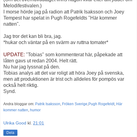
Melodifestivalen.)
I morse hörde jag på radion att Patrik Isaksson och Joey
Tempest har spelat in Pugh Rogefeldts "Här kommer
natten".
Jag tror det kan bli bra, jag.
*hukar och väntar på en svärm av ruttna tomater*
UPDATE:
"Tobias" som kommenterat här, påpekade att
låten gavs ut redan 2004. Helt rätt.
Nu har jag lyssnat på den.
Tobias analys att det var roligt att höra Joey på svenska,
men att produktionen är trist och alldeles för pompös var
också helt riktig.
Synd.
Andra bloggar om:
Patrik Isaksson
,
Fröken Sverige
,
Pugh Rogefeldt
,
Här
kommer natten
,
humor
Ulrika Good
kl.
21:01
Dela