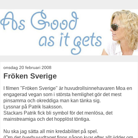
onsdag 20 februari 2008
Fröken Sverige
I filmen "Fröken Sverige" är huvudrollsinnehavaren Moa en
engagerad vegan som i största hemlighet gör det mest
pinsamma och okreddiga man kan tänka sig.
Lyssnar på Patrik Isaksson.
Stackars Patrik fick bli symbol för det menlösa, det
mainstreamiga och det hopplöst töntiga.
Nu ska jag sätta all min kredabilitet på spel.
(Om det överhuvudtaget finns någon kvar efter allt jidder om