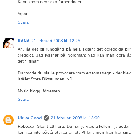
Känns som den sista förnedringen.
/apan
Svara
RANA
21 februari 2008 kl. 12:25
Äh, låt det bli rundgång på hela skiten: det ocreddiga blir
creddigt. Jag lyssnar på Nordman; vad kan man göra åt
det? *flinar*
Du trodde du skulle provocera fram ett tomatregn - det blev
istället Stora Biktstunden. :-D
Mysig blogg, förresten.
Svara
Ulrika Good
21 februari 2008 kl. 13:00
Rebecca: Skönt att höra. Du har ju värsta kollen :-). Sedan
kan jag inte påstå att jag är ett PI-fan, men han har sina