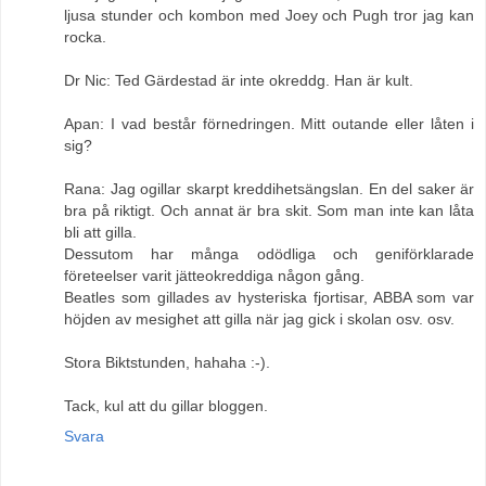
ljusa stunder och kombon med Joey och Pugh tror jag kan
rocka.
Dr Nic: Ted Gärdestad är inte okreddg. Han är kult.
Apan: I vad består förnedringen. Mitt outande eller låten i
sig?
Rana: Jag ogillar skarpt kreddihetsängslan. En del saker är
bra på riktigt. Och annat är bra skit. Som man inte kan låta
bli att gilla.
Dessutom har många odödliga och geniförklarade
företeelser varit jätteokreddiga någon gång.
Beatles som gillades av hysteriska fjortisar, ABBA som var
höjden av mesighet att gilla när jag gick i skolan osv. osv.
Stora Biktstunden, hahaha :-).
Tack, kul att du gillar bloggen.
Svara