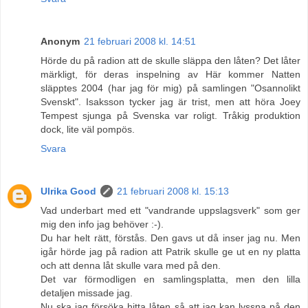
Anonym
21 februari 2008 kl. 14:51
Hörde du på radion att de skulle släppa den låten? Det låter
märkligt, för deras inspelning av Här kommer Natten
släpptes 2004 (har jag för mig) på samlingen "Osannolikt
Svenskt". Isaksson tycker jag är trist, men att höra Joey
Tempest sjunga på Svenska var roligt. Tråkig produktion
dock, lite väl pompös.
Svara
Ulrika Good
21 februari 2008 kl. 15:13
Vad underbart med ett "vandrande uppslagsverk" som ger
mig den info jag behöver :-).
Du har helt rätt, förstås. Den gavs ut då inser jag nu. Men
igår hörde jag på radion att Patrik skulle ge ut en ny platta
och att denna låt skulle vara med på den.
Det var förmodligen en samlingsplatta, men den lilla
detaljen missade jag.
Nu ska jag försöka hitta låten så att jag kan lyssna på den