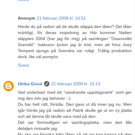
Anonym
21 februari 2008 kl. 14:51
Hörde du på radion att de skulle släppa den låten? Det låter
märkligt, för deras inspelning av Här kommer Natten
släpptes 2004 (har jag för mig) på samlingen "Osannolikt
Svenskt". Isaksson tycker jag är trist, men att höra Joey
Tempest sjunga på Svenska var roligt. Tråkig produktion
dock, lite väl pompös.
Svara
Ulrika Good
21 februari 2008 kl. 15:13
Vad underbart med ett "vandrande uppslagsverk" som ger
mig den info jag behöver :-).
Du har helt rätt, förstås. Den gavs ut då inser jag nu. Men
igår hörde jag på radion att Patrik skulle ge ut en ny platta
och att denna låt skulle vara med på den.
Det var förmodligen en samlingsplatta, men den lilla
detaljen missade jag.
Nu ska jag försöka hitta låten så att jag kan lyssna på den