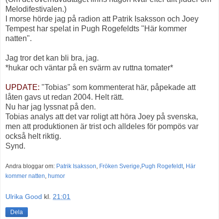
Melodifestivalen.)
I morse hörde jag på radion att Patrik Isaksson och Joey
Tempest har spelat in Pugh Rogefeldts "Här kommer
natten".
Jag tror det kan bli bra, jag.
*hukar och väntar på en svärm av ruttna tomater*
UPDATE:
"Tobias" som kommenterat här, påpekade att
låten gavs ut redan 2004. Helt rätt.
Nu har jag lyssnat på den.
Tobias analys att det var roligt att höra Joey på svenska,
men att produktionen är trist och alldeles för pompös var
också helt riktig.
Synd.
Andra bloggar om:
Patrik Isaksson
,
Fröken Sverige
,
Pugh Rogefeldt
,
Här
kommer natten
,
humor
Ulrika Good
kl.
21:01
Dela