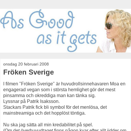
onsdag 20 februari 2008
Fröken Sverige
I filmen "Fröken Sverige" är huvudrollsinnehavaren Moa en
engagerad vegan som i största hemlighet gör det mest
pinsamma och okreddiga man kan tänka sig.
Lyssnar på Patrik Isaksson.
Stackars Patrik fick bli symbol för det menlösa, det
mainstreamiga och det hopplöst töntiga.
Nu ska jag sätta all min kredabilitet på spel.
(Om det överhuvudtaget finns någon kvar efter allt jidder om