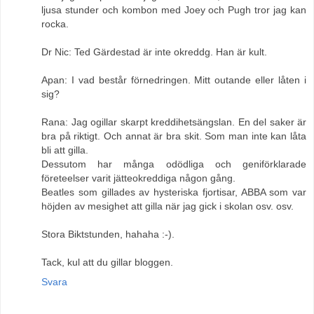
ljusa stunder och kombon med Joey och Pugh tror jag kan
rocka.
Dr Nic: Ted Gärdestad är inte okreddg. Han är kult.
Apan: I vad består förnedringen. Mitt outande eller låten i
sig?
Rana: Jag ogillar skarpt kreddihetsängslan. En del saker är
bra på riktigt. Och annat är bra skit. Som man inte kan låta
bli att gilla.
Dessutom har många odödliga och geniförklarade
företeelser varit jätteokreddiga någon gång.
Beatles som gillades av hysteriska fjortisar, ABBA som var
höjden av mesighet att gilla när jag gick i skolan osv. osv.
Stora Biktstunden, hahaha :-).
Tack, kul att du gillar bloggen.
Svara