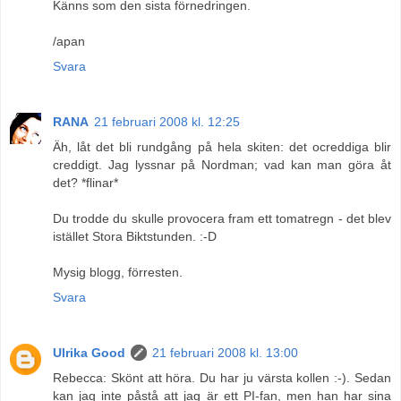
Känns som den sista förnedringen.
/apan
Svara
RANA
21 februari 2008 kl. 12:25
Äh, låt det bli rundgång på hela skiten: det ocreddiga blir
creddigt. Jag lyssnar på Nordman; vad kan man göra åt
det? *flinar*
Du trodde du skulle provocera fram ett tomatregn - det blev
istället Stora Biktstunden. :-D
Mysig blogg, förresten.
Svara
Ulrika Good
21 februari 2008 kl. 13:00
Rebecca: Skönt att höra. Du har ju värsta kollen :-). Sedan
kan jag inte påstå att jag är ett PI-fan, men han har sina