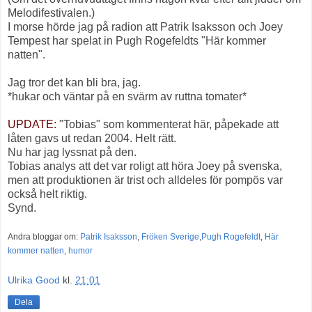
Melodifestivalen.)
I morse hörde jag på radion att Patrik Isaksson och Joey
Tempest har spelat in Pugh Rogefeldts "Här kommer
natten".
Jag tror det kan bli bra, jag.
*hukar och väntar på en svärm av ruttna tomater*
UPDATE:
"Tobias" som kommenterat här, påpekade att
låten gavs ut redan 2004. Helt rätt.
Nu har jag lyssnat på den.
Tobias analys att det var roligt att höra Joey på svenska,
men att produktionen är trist och alldeles för pompös var
också helt riktig.
Synd.
Andra bloggar om:
Patrik Isaksson
,
Fröken Sverige
,
Pugh Rogefeldt
,
Här
kommer natten
,
humor
Ulrika Good
kl.
21:01
Dela