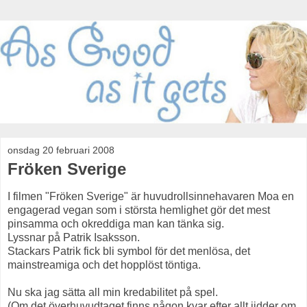
onsdag 20 februari 2008
Fröken Sverige
I filmen "Fröken Sverige" är huvudrollsinnehavaren Moa en
engagerad vegan som i största hemlighet gör det mest
pinsamma och okreddiga man kan tänka sig.
Lyssnar på Patrik Isaksson.
Stackars Patrik fick bli symbol för det menlösa, det
mainstreamiga och det hopplöst töntiga.
Nu ska jag sätta all min kredabilitet på spel.
(Om det överhuvudtaget finns någon kvar efter allt jidder om