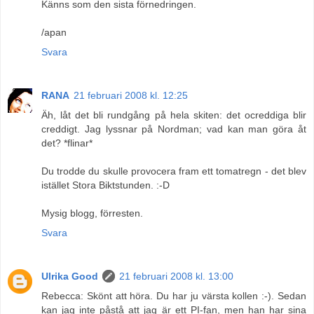
Känns som den sista förnedringen.
/apan
Svara
RANA
21 februari 2008 kl. 12:25
Äh, låt det bli rundgång på hela skiten: det ocreddiga blir
creddigt. Jag lyssnar på Nordman; vad kan man göra åt
det? *flinar*
Du trodde du skulle provocera fram ett tomatregn - det blev
istället Stora Biktstunden. :-D
Mysig blogg, förresten.
Svara
Ulrika Good
21 februari 2008 kl. 13:00
Rebecca: Skönt att höra. Du har ju värsta kollen :-). Sedan
kan jag inte påstå att jag är ett PI-fan, men han har sina