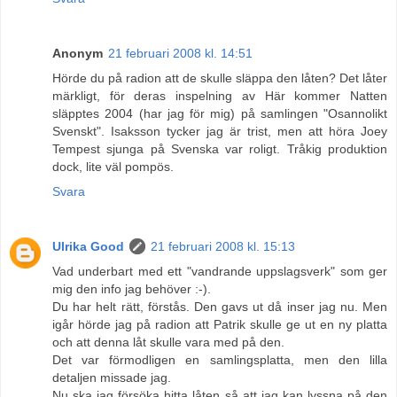
Anonym
21 februari 2008 kl. 14:51
Hörde du på radion att de skulle släppa den låten? Det låter
märkligt, för deras inspelning av Här kommer Natten
släpptes 2004 (har jag för mig) på samlingen "Osannolikt
Svenskt". Isaksson tycker jag är trist, men att höra Joey
Tempest sjunga på Svenska var roligt. Tråkig produktion
dock, lite väl pompös.
Svara
Ulrika Good
21 februari 2008 kl. 15:13
Vad underbart med ett "vandrande uppslagsverk" som ger
mig den info jag behöver :-).
Du har helt rätt, förstås. Den gavs ut då inser jag nu. Men
igår hörde jag på radion att Patrik skulle ge ut en ny platta
och att denna låt skulle vara med på den.
Det var förmodligen en samlingsplatta, men den lilla
detaljen missade jag.
Nu ska jag försöka hitta låten så att jag kan lyssna på den