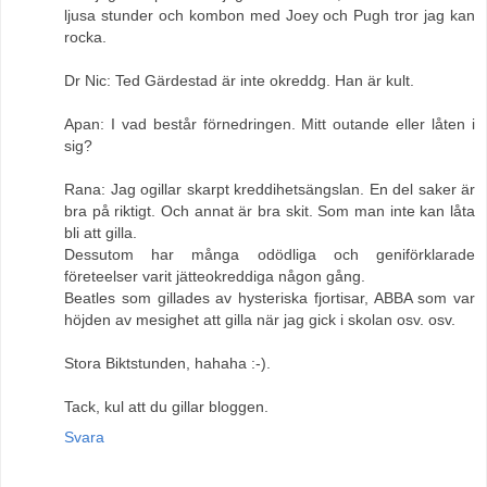
ljusa stunder och kombon med Joey och Pugh tror jag kan
rocka.
Dr Nic: Ted Gärdestad är inte okreddg. Han är kult.
Apan: I vad består förnedringen. Mitt outande eller låten i
sig?
Rana: Jag ogillar skarpt kreddihetsängslan. En del saker är
bra på riktigt. Och annat är bra skit. Som man inte kan låta
bli att gilla.
Dessutom har många odödliga och geniförklarade
företeelser varit jätteokreddiga någon gång.
Beatles som gillades av hysteriska fjortisar, ABBA som var
höjden av mesighet att gilla när jag gick i skolan osv. osv.
Stora Biktstunden, hahaha :-).
Tack, kul att du gillar bloggen.
Svara